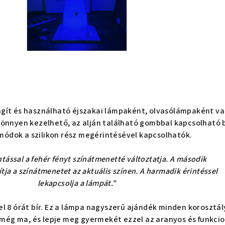
lágít és használható éjszakai lámpaként, olvasólámpaként v
önnyen kezelhető, az alján található gombbal kapcsolható b
 módok a szilikon rész megérintésével kapcsolhatók.
ntással a fehér fényt színátmenetté változtatja. A második
ítja a színátmenetet az aktuális színen. A harmadik érintéssel
lekapcsolja a lámpát."
el 8 órát bír. Ez a lámpa nagyszerű ajándék minden korosztál
még ma, és lepje meg gyermekét ezzel az aranyos és funkcio