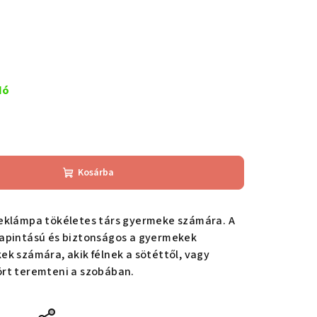
dó
Kosárba
eklámpa tökéletes társ gyermeke számára. A
apintású és biztonságos a gyermekek
k számára, akik félnek a sötéttől, vagy
rt teremteni a szobában.