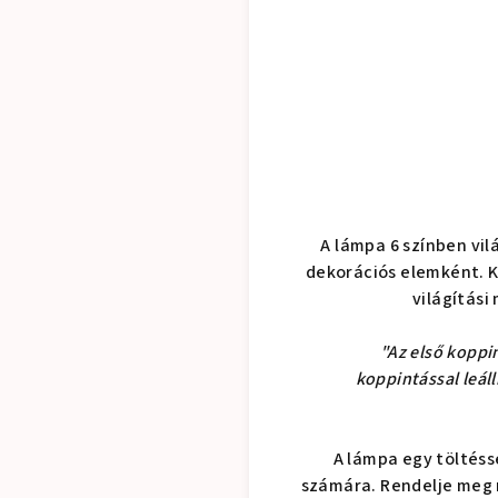
A lámpa 6 színben vi
dekorációs elemként. K
világítási
"Az első koppi
koppintással leáll
A lámpa egy töltéss
számára. Rendelje meg 