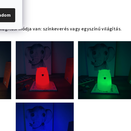
gadom
ilágítási módja van: színkeverés vagy egyszínű világítás.