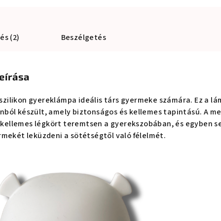
és (2)
Beszélgetés
eírása
szilikon gyereklámpa ideális társ gyermeke számára. Ez a l
onból készült, amely biztonságos és kellemes tapintású. A m
y kellemes légkört teremtsen a gyerekszobában, és egyben s
mekét leküzdeni a sötétségtől való félelmét.