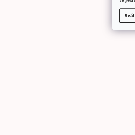
teljes
Beál