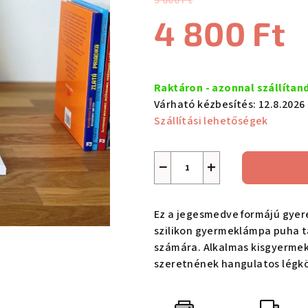
9 600 Ft
értékelése
4 800 Ft
5-
ből
5,0
Egységár:
csillag.
Raktáron - azonnal szállítan
Várható kézbesítés:
12.8.2026
Szállítási lehetőségek
−
+
Ez a jegesmedve formájú gyer
szilikon gyermeklámpa puha t
számára. Alkalmas kisgyermeke
szeretnének hangulatos légkö