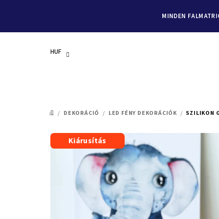
MINDEN FALMATRIC
HUF
Ugrás
a
/
DEKORÁCIÓ
/
LED FÉNY DEKORÁCIÓK
/
SZILIKON 
KEZDŐLAP
fő
tartalomhoz
Kiárusítás