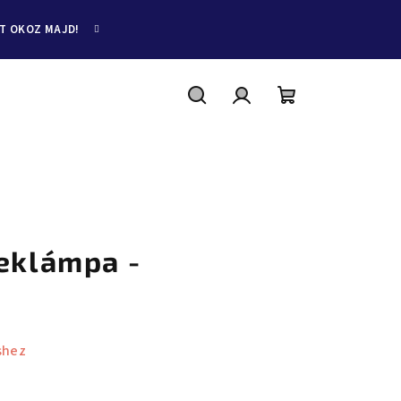
ET OKOZ MAJD!
Keresés
Bejelentkezés
Kosár
reklámpa -
shez