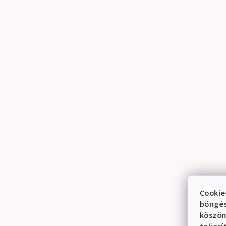
Cookie
böngés
köszön