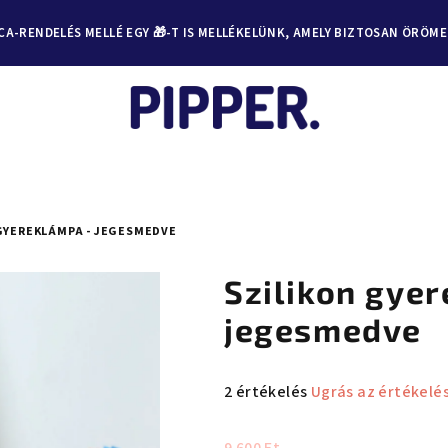
A-RENDELÉS MELLÉ EGY 🎁-T IS MELLÉKELÜNK, AMELY BIZTOSAN ÖRÖM
GYEREKLÁMPA - JEGESMEDVE
Szilikon gye
jegesmedve
A
2 értékelés
Ugrás az értékelé
termék
átlagos