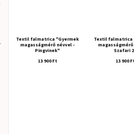
0x30cm
Masszív és tartós • Tanúsított anyagok • EU-ban készült
0x30cm
Masszív és tartós • Tanúsított anyagok • EU-ban készült
Textil falmatrica "Gyermek
Textil falmatric
zsungel 4"
magasságmérő névvel -
magasságmérő 
Pingvinek"
Szafari 
13 900 Ft
13 900 F
Masszív és tartós • Tanúsított anyagok • EU-ban készü