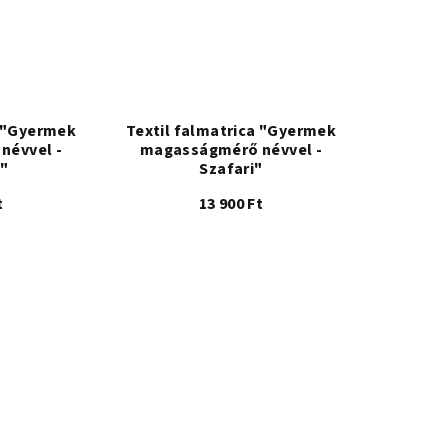
a "Gyermek
Textil falmatrica "Gyermek
névvel -
magasságmérő névvel -
2"
Szafari"
t
13 900 Ft
lt