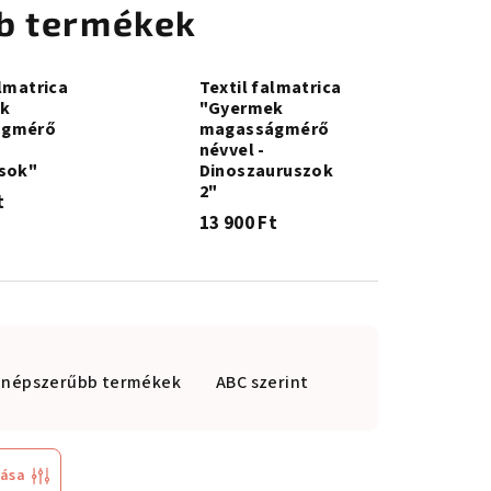
b termékek
almatrica
Textil falmatrica
k
"Gyermek
ágmérő
magasságmérő
névvel -
isok"
Dinoszauruszok
2"
t
13 900 Ft
gnépszerűbb termékek
ABC szerint
tása