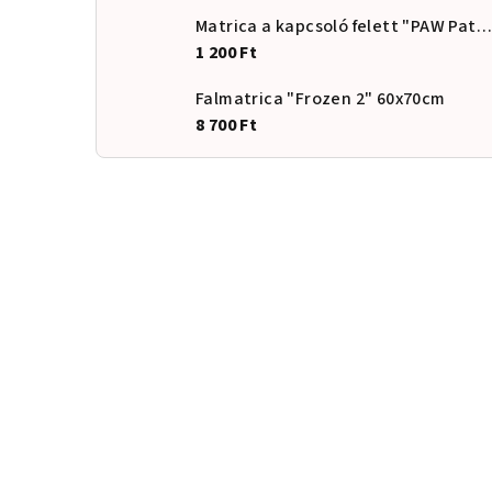
Matrica a kapcsoló felett "PAW Patrol - Skye"
1 200 Ft
Falmatrica "Frozen 2" 60x70cm
8 700 Ft