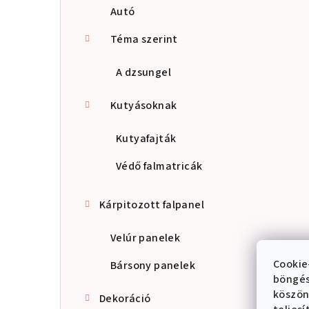
Autó
Téma szerint
A dzsungel
Kutyásoknak
Kutyafajták
Védő falmatricák
Kárpitozott falpanel
Velúr panelek
Cookie
Bársony panelek
böngés
köszön
Dekoráció