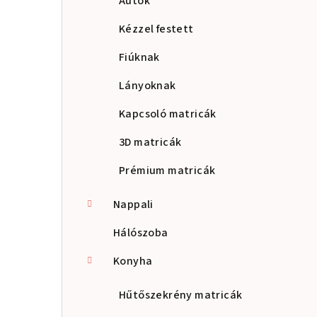
Autók
Kézzel festett
Fiúknak
Lányoknak
Kapcsoló matricák
3D matricák
Prémium matricák
Nappali
Hálószoba
Konyha
Hűtőszekrény matricák