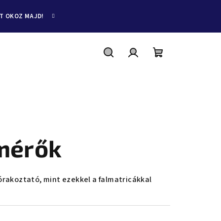
ET OKOZ MAJD!
Keresés
Bejelentkezés
Kosár
mérők
rakoztató, mint ezekkel a falmatricákkal