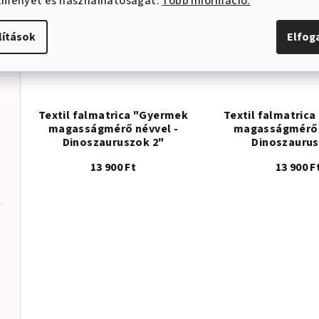
ítményét és használhatóságát.
Több információ.
csilla
lítások
Elfo
Textil falmatrica "Gyermek
Textil falmatric
magasságmérő névvel -
magasságmérő 
Dinoszauruszok 2"
Dinoszauru
13 900 Ft
13 900 F
thoz