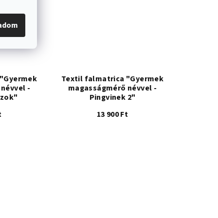
g.
gadom
a "Gyermek
Textil falmatrica "Gyermek
névvel -
magasságmérő névvel -
szok"
Pingvinek 2"
t
13 900 Ft