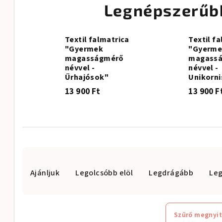
Legnépszerűb
Textil falmatrica
Textil f
"Gyermek
"Gyerme
magasságmérő
magass
névvel -
névvel -
Űrhajósok"
Unikorn
13 900 Ft
13 900 F
T
Ajánljuk
Legolcsóbb elöl
Legdrágább
Le
e
r
m
Szűrő megnyi