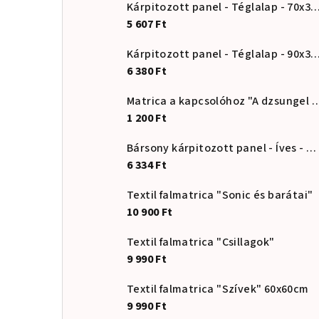
Kárpitozott panel - Téglalap - 7
5 607 Ft
Kárpitozott panel - Téglalap - 9
6 380 Ft
Matrica a kapcsolóhoz "A d
1 200 Ft
Bársony kárpitozott panel - Íves - 20x80cm
6 334 Ft
Textil falmatrica "Sonic és barátai"
10 900 Ft
Textil falmatrica "Csillagok"
9 990 Ft
Textil falmatrica "Szívek" 60x60cm
9 990 Ft