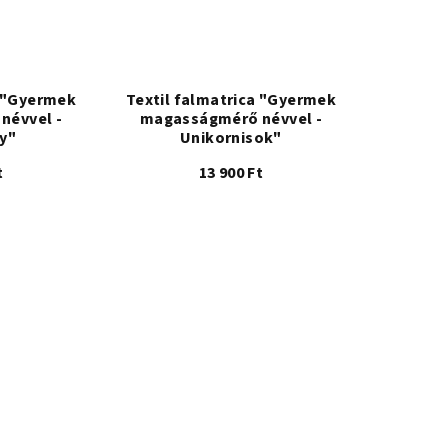
a "Gyermek
Textil falmatrica "Gyermek
névvel -
magasságmérő névvel -
y"
Unikornisok"
t
13 900 Ft