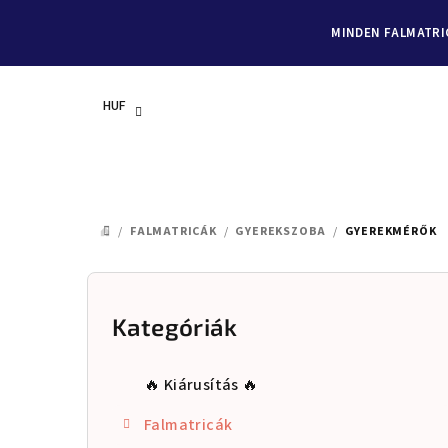
MINDEN FALMATRIC
HUF
Ugrás
a
/
FALMATRICÁK
/
GYEREKSZOBA
/
GYEREKMÉRŐK
KEZDŐLAP
fő
tartalomhoz
O
l
Kategóriák
Kategóriák
átugrása
d
🔥 Kiárusítás 🔥
a
Falmatricák
l