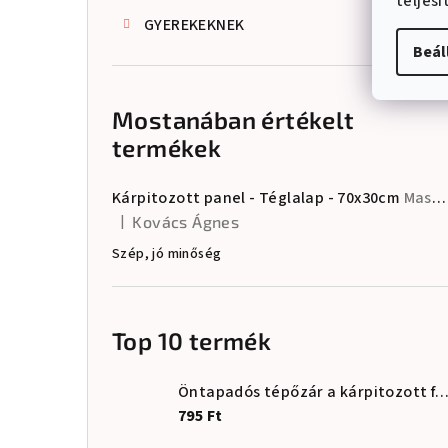
teljes
GYEREKEKNEK
Beál
Mostanában értékelt
termékek
Kárpitozott panel - Téglalap - 70x30cm
Masszív és tartós • Tanúsított anyagok • EU-ban készült
|
Kovács Ágnes
A termék értékelése 5-ből 5 csillag.
Szép, jó minőség
Top 10 termék
Öntapadós tépőzár a kárpitozott falburkola
795 Ft