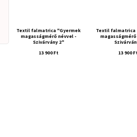
Textil falmatrica "Gyermek
Textil falmatric
magasságmérő névvel -
magasságmérő 
Szivárvány 2"
Szivárván
13 900 Ft
13 900 F