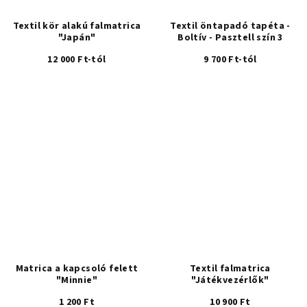
Textil kör alakú falmatrica
Textil öntapadó tapéta -
"Japán"
Boltív - Pasztell szín 3
12 000 Ft-tól
9 700 Ft-tól
Matrica a kapcsoló felett
Textil falmatrica
"Minnie"
"Játékvezérlők"
1 200 Ft
10 900 Ft