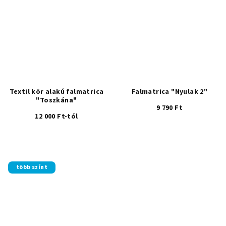
Textil kör alakú falmatrica
Falmatrica "Nyulak 2"
"Toszkána"
9 790 Ft
12 000 Ft-tól
több színt