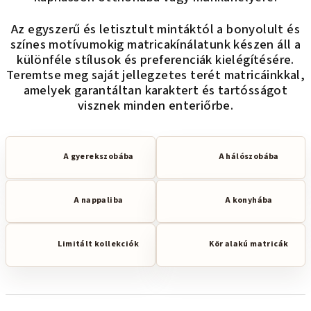
Az egyszerű és letisztult mintáktól a bonyolult és
színes motívumokig matricakínálatunk készen áll a
különféle stílusok és preferenciák kielégítésére.
Teremtse meg saját jellegzetes terét matricáinkkal,
amelyek garantáltan karaktert és tartósságot
visznek minden enteriőrbe.
A gyerekszobába
A hálószobába
A nappaliba
A konyhába
Limitált kollekciók
Kör alakú matricák