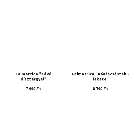
5-
ből
5,0
csillag.
Falmatrica "Kávé
Falmatrica "Kávéscsészék -
dísztárgyal"
fekete"
7 990 Ft
8 790 Ft