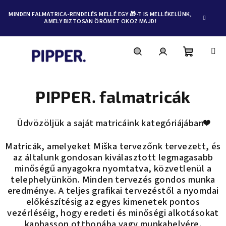
MINDEN FALMATRICA-RENDELÉS MELLÉ EGY 🎁-T IS MELLÉKELÜNK,
AMELY BIZTOSAN ÖRÖMET OKOZ MAJD!
Kosár
Keresés
Bejelentkezés
Ugrás
a
fő
PIPPER. falmatricák
tartalomhoz
Üdvözöljük a saját matricáink kategóriájában❤️
Matricák, amelyeket Miška tervezőnk tervezett, és
az általunk gondosan kiválasztott legmagasabb
minőségű anyagokra nyomtatva, közvetlenül a
telephelyünkön. Minden tervezés gondos munka
eredménye. A teljes grafikai tervezéstől a nyomdai
előkészítésig az egyes kimenetek pontos
vezérléséig, hogy eredeti és minőségi alkotásokat
kaphasson otthonába vagy munkahelyére.