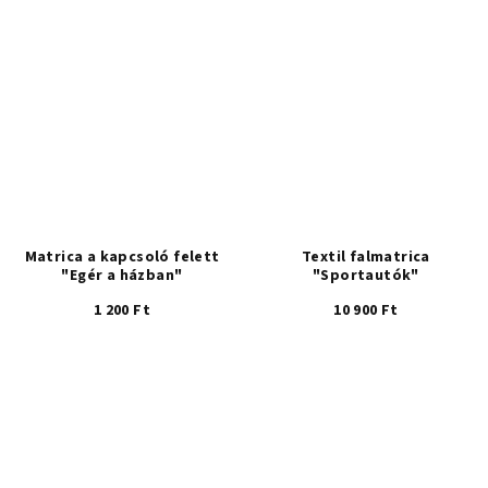
Matrica a kapcsoló felett
Textil falmatrica
"Egér a házban"
"Sportautók"
1 200 Ft
10 900 Ft