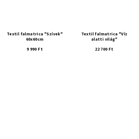
Textil falmatrica "Szívek"
Textil falmatrica "Víz
60x60cm
alatti világ"
9 990 Ft
22 700 Ft