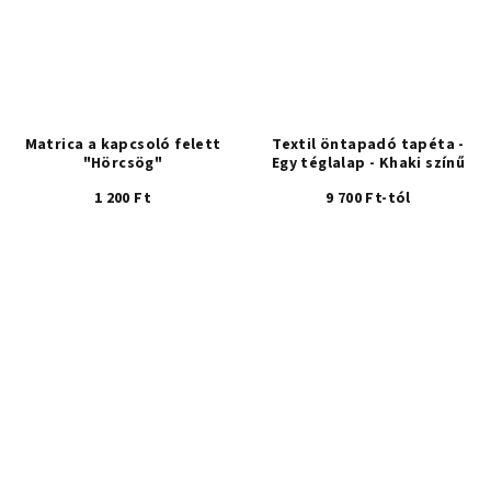
Matrica a kapcsoló felett
Textil öntapadó tapéta -
"Hörcsög"
Egy téglalap - Khaki színű
1 200 Ft
9 700 Ft-tól