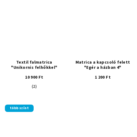
Textil falmatrica
Matrica a kapcsoló felett
"Unikornis felhőkkel"
"Egér a házban 4"
10 900 Ft
1 200 Ft
A
(2)
termék
átlagos
értékelése
több színt
5-
ből
5,0
csillag.