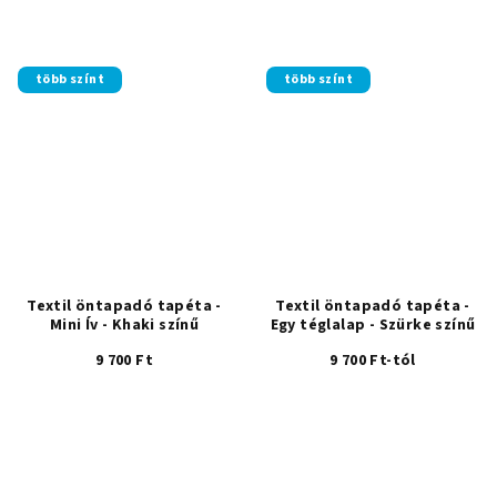
több színt
több színt
Textil öntapadó tapéta -
Textil öntapadó tapéta -
Mini Ív - Khaki színű
Egy téglalap - Szürke színű
9 700 Ft
9 700 Ft-tól