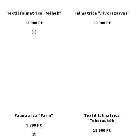
Textil falmatrica "Méhek"
Falmatrica "Jávorszarvas"
13 900 Ft
10 900 Ft
A
(1)
termék
átlagos
értékelése
5-
ből
5,0
csillag.
Falmatrica "Farm"
Textil falmatrica
"Teherautók"
9 790 Ft
13 900 Ft
A
(9)