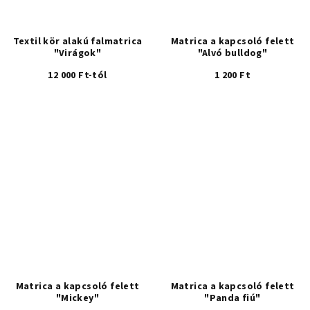
Textil kör alakú falmatrica
Matrica a kapcsoló felett
"Virágok"
"Alvó bulldog"
12 000 Ft-tól
1 200 Ft
Matrica a kapcsoló felett
Matrica a kapcsoló felett
"Mickey"
"Panda fiú"