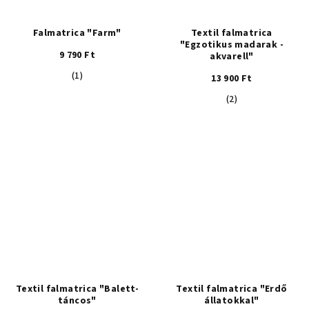
Falmatrica "Farm"
Textil falmatrica
"Egzotikus madarak -
9 790 Ft
akvarell"
A
(1)
13 900 Ft
termék
A
(2)
átlagos
termék
értékelése
átlagos
5-
értékelése
ből
5-
5,0
ből
csillag.
5,0
csillag.
Textil falmatrica "Balett-
Textil falmatrica "Erdő
táncos"
állatokkal"