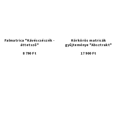
Falmatrica "Kávéscsészék -
Körkörös matricák
áttetsző"
gyűjteménye "Absztrakt"
8 790 Ft
17 900 Ft