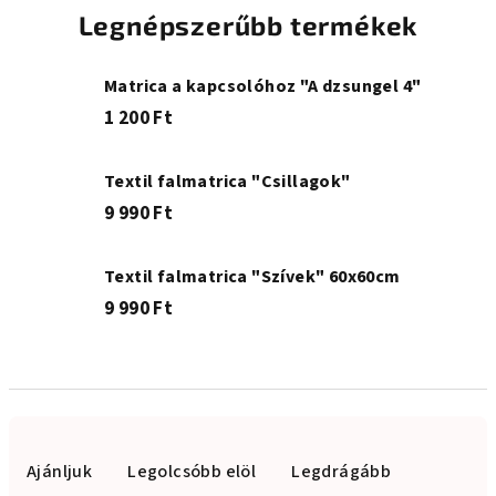
Legnépszerűbb termékek
Matrica a kapcsolóhoz "A dzsungel 4"
1 200 Ft
Textil falmatrica "Csillagok"
9 990 Ft
Textil falmatrica "Szívek" 60x60cm
9 990 Ft
T
e
Ajánljuk
Legolcsóbb elöl
Legdrágább