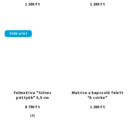
1 200 Ft
1 200 Ft
több színt
Falmatrica "Színes
Matrica a kapcsoló felett
pöttyök" 5,5 cm
"A csirke"
8 790 Ft
1 200 Ft
A
(4)
termék
átlagos