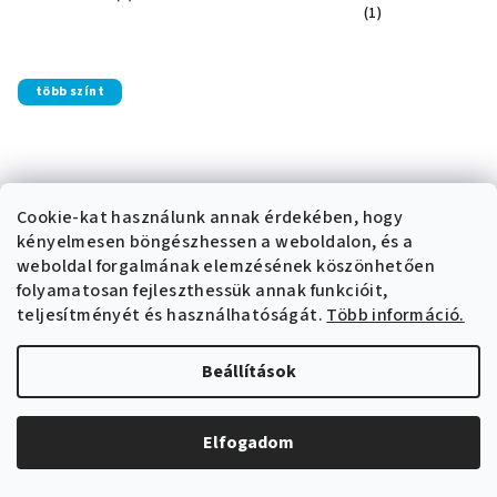
A
(1)
termék
termék
átlagos
átlagos
értékelése
értékelése
5-
több színt
5-
ből
ből
4,4
5,0
csillag.
csillag.
Cookie-kat használunk annak érdekében, hogy
kényelmesen böngészhessen a weboldalon, és a
weboldal forgalmának elemzésének köszönhetően
folyamatosan fejleszthessük annak funkcióit,
teljesítményét és használhatóságát.
Több információ.
Textil öntapadó tapéta -
Falmatrica "Alvó mackó"
Egy téglalap - Rózsaszín
8 790 Ft
színű
Beállítások
A
(1)
9 700 Ft-tól
termék
átlagos
Elfogadom
értékelése
5-