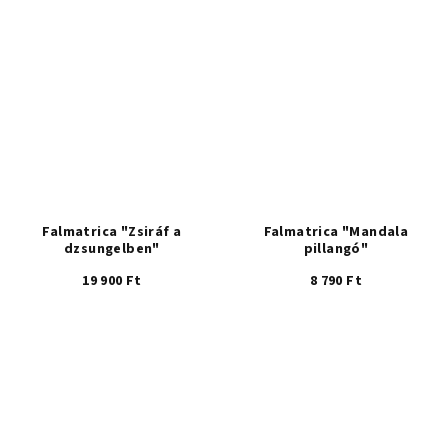
Falmatrica "Zsiráf a
Falmatrica "Mandala
dzsungelben"
pillangó"
19 900 Ft
8 790 Ft