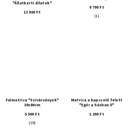
"Állatkerti állatok"
9 790 Ft
13 900 Ft
A
(1)
termék
átlagos
értékelése
5-
ből
5,0
csillag.
Falmatrica "Szivárványok"
Matrica a kapcsoló felett
30x80cm
"Egér a házban 5"
5 500 Ft
1 200 Ft
A
(10)
termék