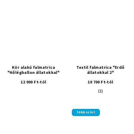
értékelése
5-
ből
5,0
csillag.
Kör alakú falmatrica
Textil falmatrica "Erdő
"Hőlégballon állatokkal"
állatokkal 2"
12 000 Ft-tól
10 700 Ft-tól
A
(2)
termék
átlagos
értékelése
több színt
5-
ből
5,0
csillag.