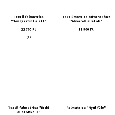
Textil falmatrica
Textil matrica bútorokhoz
"Tengerszint alatt"
"Akvarell állatok"
22 700 Ft
11 900 Ft
A
(1)
termék
átlagos
értékelése
5-
ből
5,0
csillag.
Textil falmatrica "Erdő
Falmatrica "Nyúl füle"
állatokkal 3"