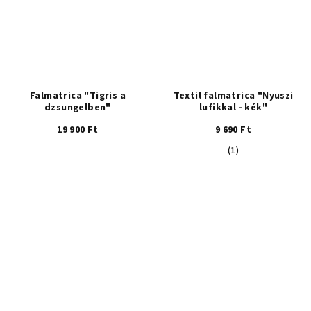
Falmatrica "Tigris a
Textil falmatrica "Nyuszi
dzsungelben"
lufikkal - kék"
19 900 Ft
9 690 Ft
A
(1)
termék
átlagos
értékelése
5-
ből
5,0
csillag.