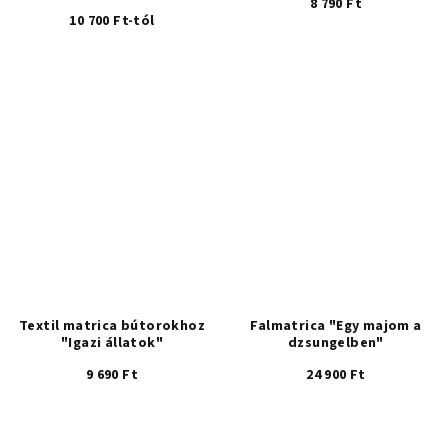
8 790 Ft
10 700 Ft-tól
Textil matrica bútorokhoz
Falmatrica "Egy majom a
"Igazi állatok"
dzsungelben"
9 690 Ft
24 900 Ft