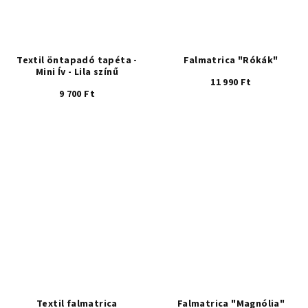
Textil öntapadó tapéta -
Falmatrica "Rókák"
Mini Ív - Lila színű
11 990 Ft
9 700 Ft
Textil falmatrica
Falmatrica "Magnólia"