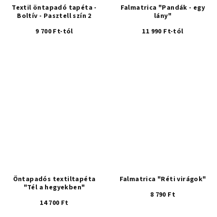
Textil öntapadó tapéta -
Falmatrica "Pandák - egy
Boltív - Pasztell szín 2
lány"
9 700 Ft-tól
11 990 Ft-tól
Öntapadós textiltapéta
Falmatrica "Réti virágok"
"Tél a hegyekben"
8 790 Ft
14 700 Ft