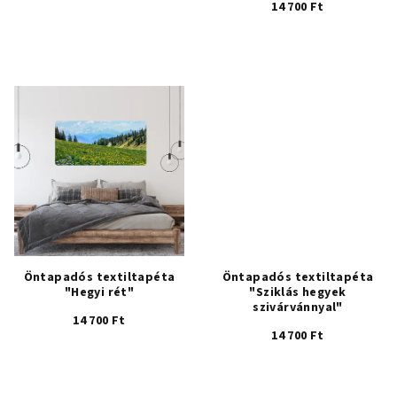
s
14 700 Ft
t
á
j
a
Öntapadós textiltapéta
Öntapadós textiltapéta
"Hegyi rét"
"Sziklás hegyek
szivárvánnyal"
14 700 Ft
14 700 Ft