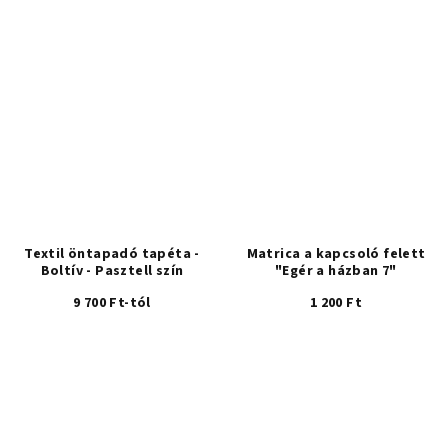
átlagos
értékelése
5-
ből
4,7
csillag.
Textil öntapadó tapéta -
Matrica a kapcsoló felett
Boltív - Pasztell szín
"Egér a házban 7"
9 700 Ft-tól
1 200 Ft