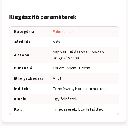
Kiegészítő paraméterek
Kategória
:
Falmatricák
Jótállás
:
5 év
Nappali, Hálószoba, Folyosó,
A szoba
:
Dolgozószoba
Dimenzió
:
100cm, 60cm, 120cm
Elhelyezkedés
:
A fal
Indíték
:
Természet, Kör alakú matrica
Kinek
:
Egy felnőttek
Kor
:
Tinédzserek, Egy felnőttek