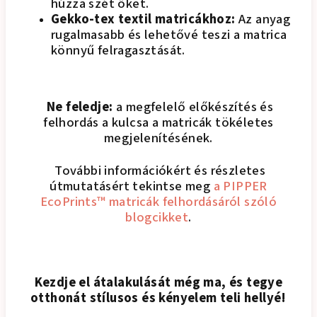
húzza szét őket.
Gekko-tex textil matricákhoz:
Az anyag
rugalmasabb és lehetővé teszi a matrica
könnyű felragasztását.
Ne feledje:
a megfelelő előkészítés és
felhordás a kulcsa a matricák tökéletes
megjelenítésének.
További információkért és részletes
útmutatásért tekintse meg
a PIPPER
EcoPrints™ matricák felhordásáról szóló
blogcikket
.
Kezdje el átalakulását még ma, és tegye
otthonát stílusos és kényelem teli hellyé!