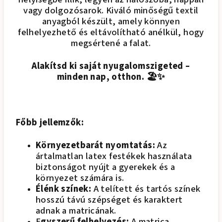
vagy dolgozósarok. Kiváló minőségű textil
anyagból készült, amely könnyen
felhelyezhető és eltávolítható anélkül, hogy
megsértené a falat.
Alakítsd ki saját nyugalomszigeted –
minden nap, otthon. 🏖✨
Főbb jellemzők:
Környezetbarát nyomtatás:
Az
ártalmatlan latex festékek használata
biztonságot nyújt a gyerekek és a
környezet számára is.
Élénk színek:
A telített és tartós színek
hosszú távú szépséget és karaktert
adnak a matricának.
E
gyszerű felhelyezés:
A matrica