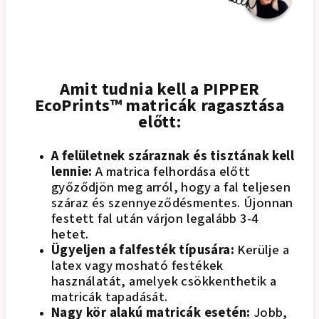
Amit tudnia kell a PIPPER
EcoPrints™ matricák ragasztása
előtt:
A felületnek száraznak és tisztának kell
lennie:
A matrica felhordása előtt
győződjön meg arról, hogy a fal teljesen
száraz és szennyeződésmentes. Újonnan
festett fal után várjon legalább 3-4
hetet.
Ügyeljen a falfesték típusára:
Kerülje a
latex vagy mosható festékek
használatát, amelyek csökkenthetik a
matricák tapadását.
Nagy kör alakú matricák esetén:
Jobb,