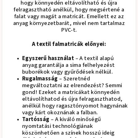
hogy könnyedén eltávolítható és újra
felragasztható anélkül, hogy megsértené a
falat vagy magát a matricát. Emellett ez az
anyag környezetbarát, mivel nem tartalmaz
PVC-t.
A textil falmatricák előnyei:
Egyszerű használat
– A textil alapú
anyag garantálja a sima felhelyezést
buborékok vagy gyűrődések nélkül.
Rugalmasság
– Szeretnéd
megváltoztatni az elrendezést? Semmi
gond! Ezeket a matricákat könnyedén
eltávolíthatod és újra felragaszthatod,
anélkül hogy ragasztónyomot hagynának
vagy kárt okoznának a falban.
Tartósság
– A kiváló minőségű
nyomtatási technológiának
köszönhetően a színek hosszú ideig