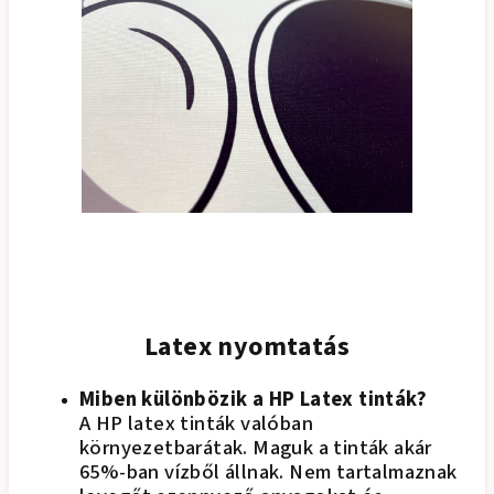
Latex nyomtatás
Miben különbözik a HP Latex tinták?
A HP latex tinták valóban
környezetbarátak. Maguk a tinták akár
65%-ban vízből állnak. Nem tartalmaznak