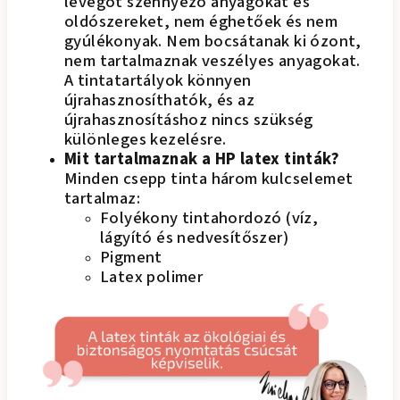
levegőt szennyező anyagokat és
oldószereket, nem éghetőek és nem
gyúlékonyak. Nem bocsátanak ki ózont,
nem tartalmaznak veszélyes anyagokat.
A tintatartályok könnyen
újrahasznosíthatók, és az
újrahasznosításhoz nincs szükség
különleges kezelésre.
Mit tartalmaznak a HP latex tinták?
Minden csepp tinta három kulcselemet
tartalmaz:
Folyékony tintahordozó (víz,
lágyító és nedvesítőszer)
Pigment
Latex polimer