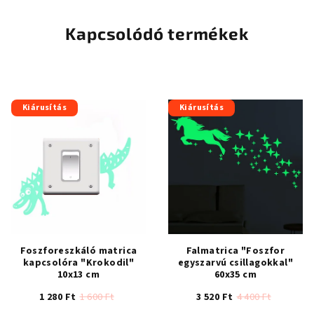
Kapcsolódó termékek
Kiárusítás
Kiárusítás
Foszforeszkáló matrica
Falmatrica "Foszfor
kapcsolóra "Krokodil"
egyszarvú csillagokkal"
10x13 cm
60x35 cm
1 280 Ft
1 600 Ft
3 520 Ft
4 400 Ft