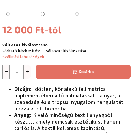
12 000 Ft
-tól
Egységár:
Változat kiválasztása
Várható kézbesítés:
Változat kiválasztása
Szállítási lehetőségek
−
+
Kosárba
Dizájn:
Időtlen, kör alakú fali matrica
naplementében álló pálmafákkal – a nyár, a
szabadság és a trópusi nyugalom hangulatát
hozza el otthonodba.
Anyag:
Kiváló minőségű textil anyagból
készült, amely nemcsak esztétikus, hanem
tartós is. A textil kellemes tapintású,