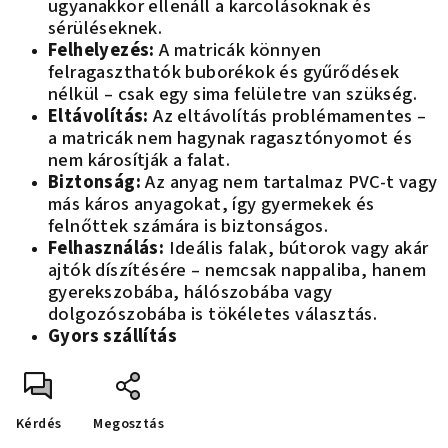
ugyanakkor ellenáll a karcolásoknak és
sérüléseknek.
Felhelyezés:
A matricák könnyen
felragaszthatók buborékok és gyűrődések
nélkül – csak egy sima felületre van szükség.
Eltávolítás:
Az eltávolítás problémamentes –
a matricák nem hagynak ragasztónyomot és
nem károsítják a falat.
Biztonság:
Az anyag nem tartalmaz PVC-t vagy
más káros anyagokat, így gyermekek és
felnőttek számára is biztonságos.
Felhasználás:
Ideális falak, bútorok vagy akár
ajtók díszítésére – nemcsak nappaliba, hanem
gyerekszobába, hálószobába vagy
dolgozószobába is tökéletes választás.
Gyors szállítás
Kérdés
Megosztás