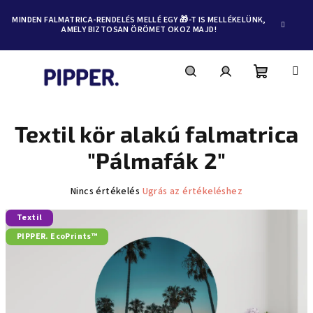
MINDEN FALMATRICA-RENDELÉS MELLÉ EGY 🎁-T IS MELLÉKELÜNK,
AMELY BIZTOSAN ÖRÖMET OKOZ MAJD!
Kosár
Keresés
Bejelentkezés
Ugrás
a
fő
Textil kör alakú falmatrica
tartalomhoz
"Pálmafák 2"
A
Nincs értékelés
Ugrás az értékeléshez
termék
Textil
átlagos
értékelése
PIPPER. EcoPrints™
5-
ből
0,0
csillag.