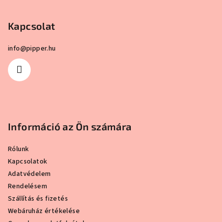
b
4,4
l
csillag.
Kapcsolat
é
c
info
@
pipper.hu
Információ az Ön számára
Rólunk
Kapcsolatok
Adatvédelem
Rendelésem
Szállítás és fizetés
Webáruház értékelése