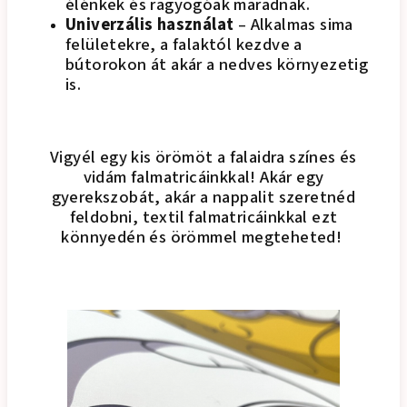
élénkek és ragyogóak maradnak.
Univerzális használat
– Alkalmas sima
felületekre, a falaktól kezdve a
bútorokon át akár a nedves környezetig
is.
Vigyél egy kis örömöt a falaidra színes és
vidám falmatricáinkkal! Akár egy
gyerekszobát, akár a nappalit szeretnéd
feldobni, textil falmatricáinkkal ezt
könnyedén és örömmel megteheted!