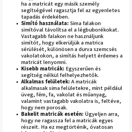
ha a matricát egy másik személy
segítségével ragasztja fel az egyenletes
tapadás érdekében.
Simító használata:
Sima falakon
simítóval távolítsa el a légbuborékokat.
Vastagabb falakon ne használjunk
simítót, hogy elkerüljük a matrica
sérülését, különösen a durva szemcsés
vakolatokon, a simítás helyett érdemes a
matricát lenyomni.
Kisebb matricák:
Egyszerűen és
segítség nélkül felhelyezhetők.
Alkalmas felületek:
A matricák
alkalmasak sima felületekre, mint például
üveg, fém, fa, vakolat és műanyag,
valamint vastagabb vakolatra is, feltéve,
hogy nem porosak.
Bakelit matricák esetén:
Ügyeljen arra,
hogy ne ragassza fel a matricák egyes
részeit. Ha ez megtörténik, óvatosan