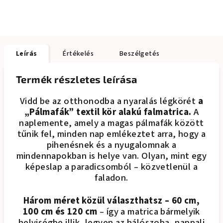
Leírás
Értékelés
Beszélgetés
Termék részletes leírása
Vidd be az otthonodba a nyaralás légkörét
a
„Pálmafák” textil kör alakú falmatrica.
A
naplemente, amely a magas pálmafák között
tűnik fel, minden nap emlékeztet arra, hogy a
pihenésnek és a nyugalomnak a
mindennapokban is helye van. Olyan, mint egy
képeslap a paradicsomból – közvetlenül a
faladon.
Három méret közül választhatsz – 60 cm,
100 cm és 120 cm
– így a matrica bármelyik
helyiségbe illik, legyen az hálószoba, nappali