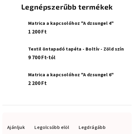
Legnépszerűbb termékek
Matrica a kapcsolóhoz "A dzsungel 4"
1 200 Ft
Textil öntapadó tapéta - Boltív - Zöld szín
9 700 Ft-tól
Matrica a kapcsolóhoz "A dzsungel 6"
2 200 Ft
T
e
Ajánljuk
Legolcsóbb elöl
Legdrágább