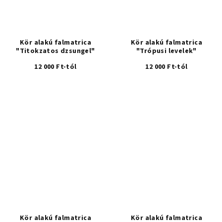
Kör alakú falmatrica
Kör alakú falmatrica
"Titokzatos dzsungel"
"Trópusi levelek"
12 000 Ft-tól
12 000 Ft-tól
Kör alakú falmatrica
Kör alakú falmatrica