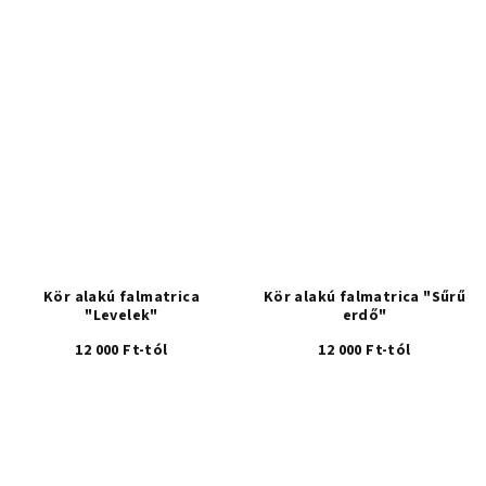
Kör alakú falmatrica
Kör alakú falmatrica "Sűrű
"Levelek"
erdő"
12 000 Ft-tól
12 000 Ft-tól