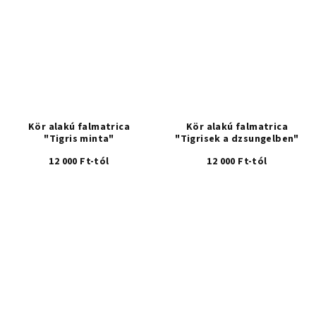
Kör alakú falmatrica
Kör alakú falmatrica
"Tigris minta"
"Tigrisek a dzsungelben"
12 000 Ft-tól
12 000 Ft-tól