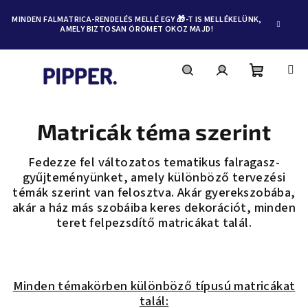
MINDEN FALMATRICA-RENDELÉS MELLÉ EGY 🎁-T IS MELLÉKELÜNK,
AMELY BIZTOSAN ÖRÖMET OKOZ MAJD!
Kosár
Keresés
Bejelentkezés
Ugrás
a
O
fő
Matricák téma szerint
tartalomhoz
l
Fedezze fel változatos tematikus falragasz-
d
gyűjteményünket, amely különböző tervezési
a
témák szerint van felosztva. Akár gyerekszobába,
l
akár a ház más szobáiba keres dekorációt, minden
s
teret felpezsdítő matricákat talál.
ó
p
a
Minden témakörben különböző típusú matricákat
n
talál: