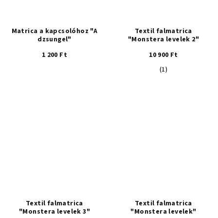
Matrica a kapcsolóhoz "A
Textil falmatrica
dzsungel"
"Monstera levelek 2"
1 200 Ft
10 900 Ft
A
(1)
termék
átlagos
értékelése
5-
ből
5,0
csillag.
Textil falmatrica
Textil falmatrica
"Monstera levelek 3"
"Monstera levelek"