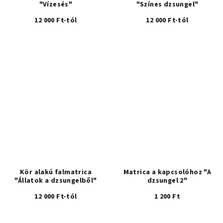
"Vízesés"
"Színes dzsungel"
12 000 Ft-tól
12 000 Ft-tól
Kör alakú falmatrica
Matrica a kapcsolóhoz "A
"Állatok a dzsungelből"
dzsungel 2"
12 000 Ft-tól
1 200 Ft