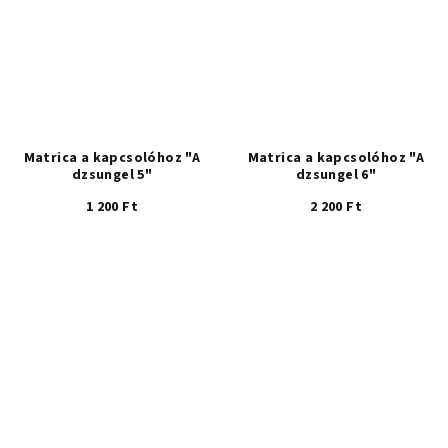
Matrica a kapcsolóhoz "A
Matrica a kapcsolóhoz "A
dzsungel 5"
dzsungel 6"
1 200 Ft
2 200 Ft