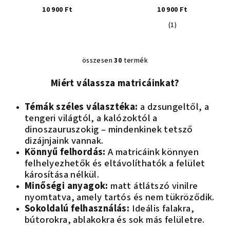
10 900 Ft
10 900 Ft
A
(1)
termék
átlagos
értékelése
összesen
30
termék
L
5-
ből
i
Miért válassza matricáinkat?
5,0
s
csillag.
t
Témák széles választéka:
a dzsungeltől, a
a
tengeri világtól, a kalózoktól a
i
dinoszauruszokig – mindenkinek tetsző
r
dizájnjaink vannak.
á
Könnyű felhordás:
A matricáink könnyen
n
felhelyezhetők és eltávolíthatók a felület
y
károsítása nélkül.
í
Minőségi anyagok:
matt átlátszó vinilre
t
nyomtatva, amely tartós és nem tükröződik.
á
Sokoldalú felhasználás:
Ideális falakra,
s
bútorokra, ablakokra és sok más felületre.