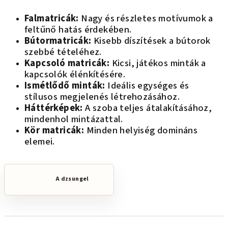
e
Falmatricák:
Nagy és részletes motívumok a
l
feltűnő hatás érdekében.
Bútormatricák:
Kisebb díszítések a bútorok
szebbé tételéhez.
Kapcsoló matricák:
Kicsi, játékos minták a
kapcsolók élénkítésére.
Ismétlődő minták:
Ideális egységes és
stílusos megjelenés létrehozásához.
Háttérképek:
A szoba teljes átalakításához,
mindenhol mintázattal.
Kör matricák:
Minden helyiség domináns
elemei.
A dzsungel