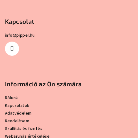
b
l
Kapcsolat
é
c
info
@
pipper.hu
Információ az Ön számára
Rólunk
Kapcsolatok
Adatvédelem
Rendelésem
Szállítás és fizetés
Webáruház értékelése