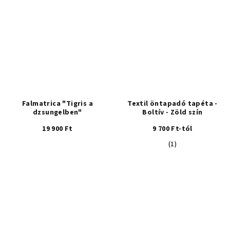
Falmatrica "Tigris a
Textil öntapadó tapéta -
dzsungelben"
Boltív - Zöld szín
19 900 Ft
9 700 Ft-tól
A
(1)
termék
átlagos
értékelése
5-
ből
5,0
csillag.