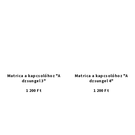
Matrica a kapcsolóhoz "A
Matrica a kapcsolóhoz "A
dzsungel 3"
dzsungel 4"
1 200 Ft
1 200 Ft