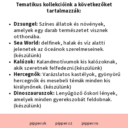
e
Tematikus kollekcióink a következőket
l
tartalmazzák:
e
m
Dzsungel:
Színes állatok és növények,
e
amelyek egy darab természetet visznek
i
otthonába.
Sea World:
delfinek, halak és víz alatti
jelenetek az óceánok szerelmeseinek.
(készülünk)
Kalózok:
Kalandmotívumok kis kalózoknak,
akik szeretnek felfedezni.(készülünk)
Hercegnők
: Varázslatos kastélyok, gyönyörű
hercegnők és mesebeli témák minden kis
királynőnek. (készülünk)
Dinoszauruszok:
Lenyűgöző őskori lények,
amelyek minden gyerekszobát feldobnak.
(készülünk)
L
pipper.sk
pipper.cz
pipper.ro
á