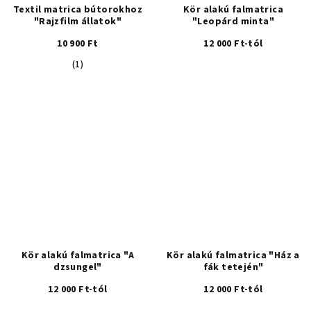
Textil matrica bútorokhoz
Kör alakú falmatrica
"Rajzfilm állatok"
"Leopárd minta"
10 900 Ft
12 000 Ft-tól
A
(1)
termék
átlagos
értékelése
5-
ből
5,0
csillag.
Kör alakú falmatrica "A
Kör alakú falmatrica "Ház a
dzsungel"
fák tetején"
12 000 Ft-tól
12 000 Ft-tól