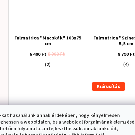
Falmatrica "Macskák" 103x75
Falmatrica "Színe
cm
5,5 cm
6 400 Ft
8 000 Ft
8 790 Ft
A
A
(2)
(4)
termék
term
átlagos
átla
értékelése
érté
Kiárusítás
5-
5-
ből
ből
4,5
5,0
csillag.
csilla
-kat használunk annak érdekében, hogy kényelmesen
zhessen a weboldalon, és a weboldal forgalmának elemzés
hetően folyamatosan fejleszthessük annak funkcióit,