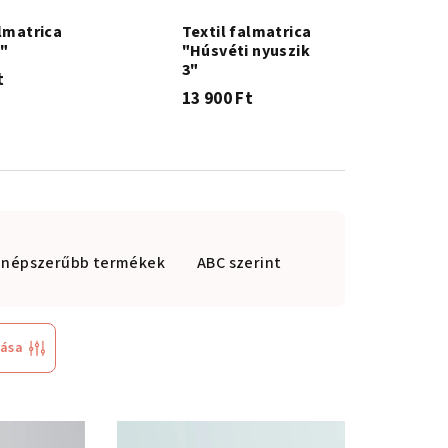
almatrica
Textil falmatrica
"
"Húsvéti nyuszik
3"
t
13 900 Ft
gnépszerűbb termékek
ABC szerint
tása