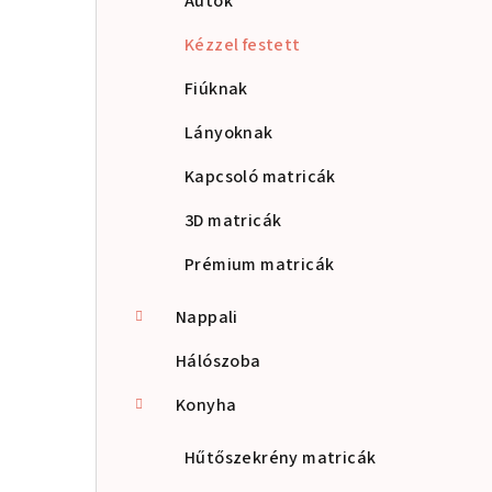
Autók
Kézzel festett
Fiúknak
Lányoknak
Kapcsoló matricák
3D matricák
Prémium matricák
Nappali
Hálószoba
Konyha
Hűtőszekrény matricák