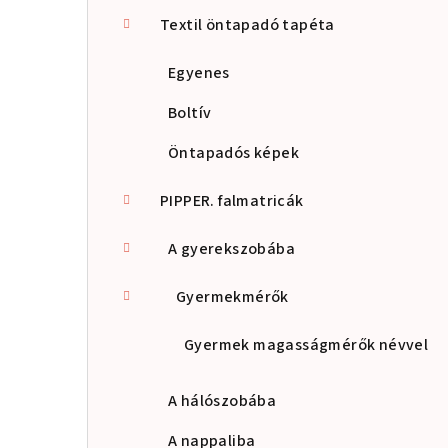
s
Textil öntapadó tapéta
ó
Egyenes
p
Boltív
a
Öntapadós képek
n
PIPPER. falmatricák
e
A gyerekszobába
l
Gyermekmérők
Gyermek magasságmérők névvel
A hálószobába
A nappaliba