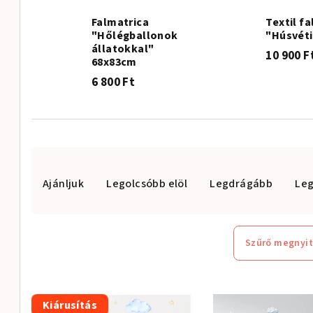
Falmatrica
Textil f
"Hőlégballonok
"Húsvéti
állatokkal"
10 900 F
68x83cm
6 800 Ft
T
Ajánljuk
Legolcsóbb elöl
Legdrágább
Le
e
r
m
Szűrő megnyi
é
T
k
Kiárusítás