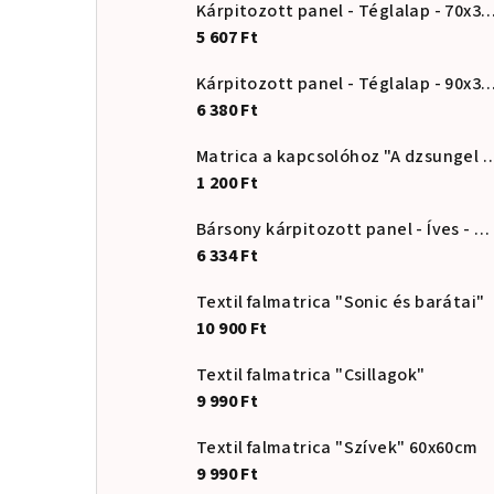
Kárpitozott panel - Téglalap - 7
5 607 Ft
Kárpitozott panel - Téglalap - 9
6 380 Ft
Matrica a kapcsolóhoz "A d
1 200 Ft
Bársony kárpitozott panel - Íves - 20x80cm
6 334 Ft
Textil falmatrica "Sonic és barátai"
10 900 Ft
Textil falmatrica "Csillagok"
9 990 Ft
Textil falmatrica "Szívek" 60x60cm
9 990 Ft