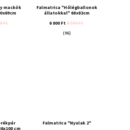
dy mackók
Falmatrica "Hőlégballonok
90x69cm
állatokkal" 68x83cm
0 Ft
6 800 Ft
8 500 Ft
A
(96)
termék
átlagos
értékelése
lt
5-
ből
4,3
csillag.
erékpár
Falmatrica "Nyulak 2"
86x100 cm