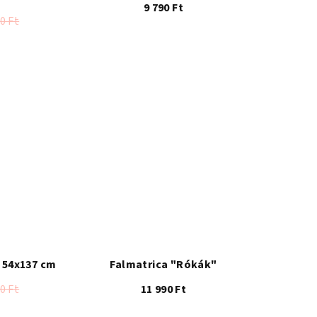
9 790 Ft
0 Ft
 54x137 cm
Falmatrica "Rókák"
0 Ft
11 990 Ft