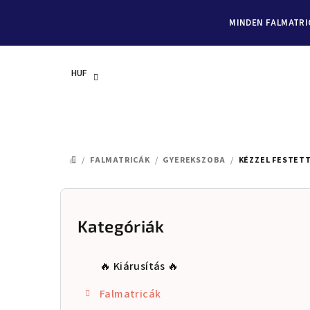
MINDEN FALMATRIC
HUF
Ugrás
a
/
FALMATRICÁK
/
GYEREKSZOBA
/
KÉZZEL FESTET
KEZDŐLAP
fő
tartalomhoz
O
l
Kategóriák
Kategóriák
átugrása
d
🔥 Kiárusítás 🔥
a
Falmatricák
l