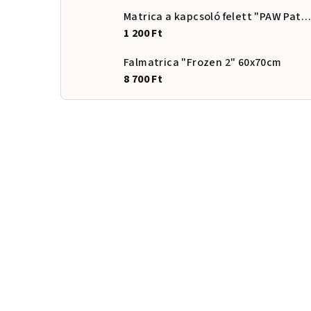
Matrica a kapcsoló felett "PAW Patrol - Skye"
1 200 Ft
Falmatrica "Frozen 2" 60x70cm
8 700 Ft