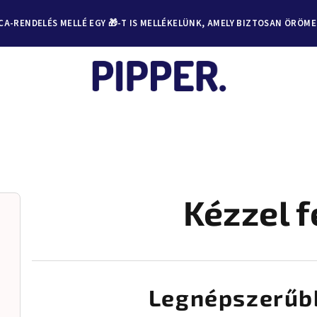
A-RENDELÉS MELLÉ EGY 🎁-T IS MELLÉKELÜNK, AMELY BIZTOSAN ÖRÖM
T
Kézzel f
Legnépszerűb