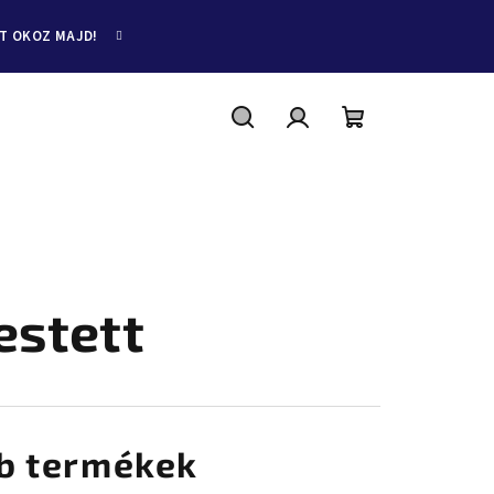
ET OKOZ MAJD!
Keresés
Bejelentkezés
Kosár
estett
b termékek