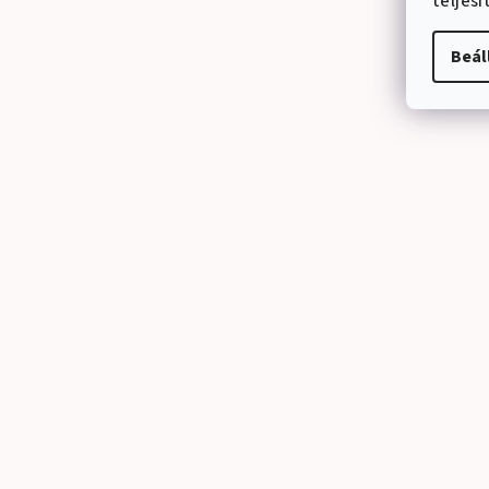
teljes
Beál