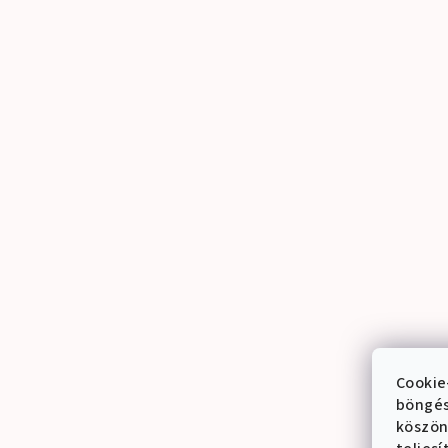
Cookie
böngés
köszön