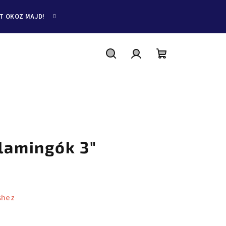
ET OKOZ MAJD!
Keresés
Bejelentkezés
Kosár
Flamingók 3"
shez