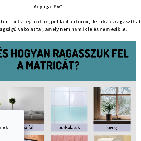
Anyaga: PVC
eten tart a legjobban, például bútoron, de falra is ragasztha
agságú vakolattal, amely nem hámlik le és nem esik le.
ének