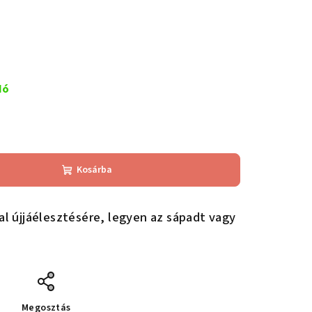
dó
Kosárba
fal újjáélesztésére, legyen az sápadt vagy
Megosztás