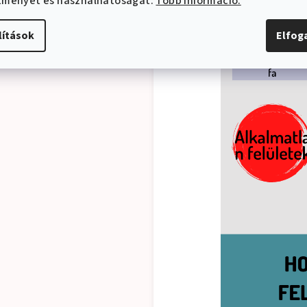
ítményét és használhatóságát.
Több információ.
lítások
Elfo