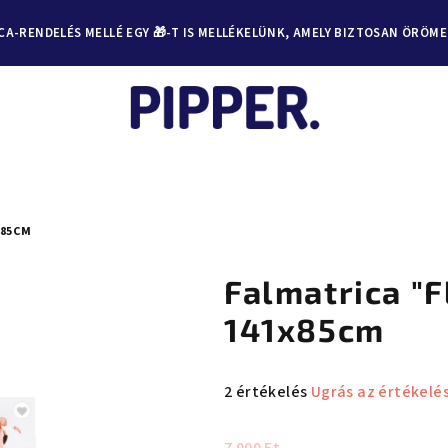
A-RENDELÉS MELLÉ EGY 🎁-T IS MELLÉKELÜNK, AMELY BIZTOSAN ÖRÖM
X85CM
Falmatrica "
141x85cm
A
2 értékelés
Ugrás az értékelé
termék
átlagos