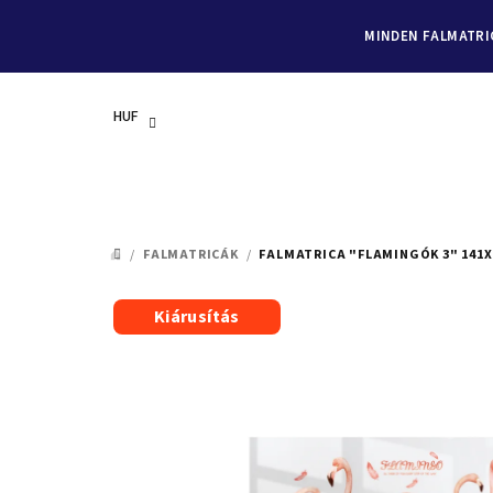
MINDEN FALMATRIC
HUF
Ugrás
a
/
FALMATRICÁK
/
FALMATRICA "FLAMINGÓK 3" 141
KEZDŐLAP
fő
tartalomhoz
Kiárusítás