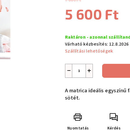
7 000 Ft
értékelése
5 600 Ft
5-
ből
5,0
Egységár:
csillag.
Raktáron - azonnal szállítan
Várható kézbesítés:
12.8.2026
Szállítási lehetőségek
−
+
A matrica ideális egyszínű 
sötét.
Nyomtatás
Kérdés