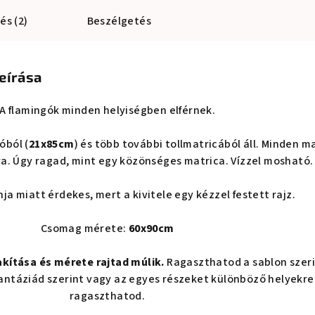
és (2)
Beszélgetés
eírása
A flamingók minden helyiségben elférnek.
óból (
21x85cm
) és több további tollmatricából áll. Minden m
a. Úgy ragad, mint egy közönséges matrica. Vízzel mosható.
nja miatt érdekes, mert a kivitele egy kézzel festett rajz.
Csomag mérete:
60x90cm
akítása és mérete rajtad múlik.
Ragaszthatod a sablon szer
 fantáziád szerint vagy az egyes részeket különböző helyekre
ragaszthatod.