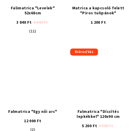
Falimatrica "Levelek"
Matrica a kapcsoló felett
52x68cm
"Piros tulipánok"
3 840 Ft
4 800 Ft
1 200 Ft
A
(11)
termék
átlagos
értékelése
Kiárusítás
5-
ből
4,6
csillag.
Falmatrica "Egy női arc"
Falmatrica "Díszítés
lepkékkel" 120x90 cm
12 000 Ft
5 200 Ft
6 500 Ft
A
(2)