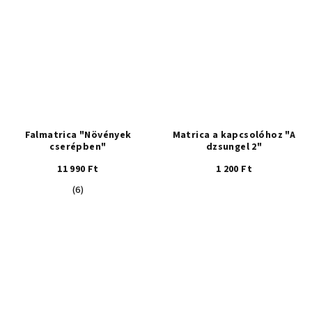
ből
4,7
csillag.
Falmatrica "Növények
Matrica a kapcsolóhoz "A
cserépben"
dzsungel 2"
11 990 Ft
1 200 Ft
A
(6)
termék
átlagos
értékelése
5-
ből
5,0
csillag.