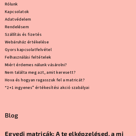
m
Rólunk
e
Kapcsolatok
i
Adatvédelem
Rendelésem
Szállítás és fizetés
Webáruház értékelése
Gyors kapcsolatfelvétel
Felhasználási feltételek
Miért érdemes nálunk vásárolni?
Nem találta meg azt, amit keresett?
Hova és hogyan ragasszuk fel a matricát?
“2+1 ingyenes” értékesítési akció szabályai
Blog
Egyedi matricák: A te elképzelésed, a mi