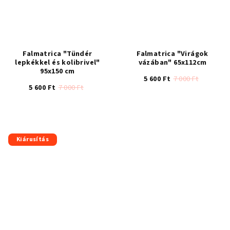
Falmatrica "Tündér
Falmatrica "Virágok
lepkékkel és kolibrivel"
vázában" 65x112cm
95x150 cm
5 600 Ft
7 000 Ft
5 600 Ft
7 000 Ft
Kiárusítás