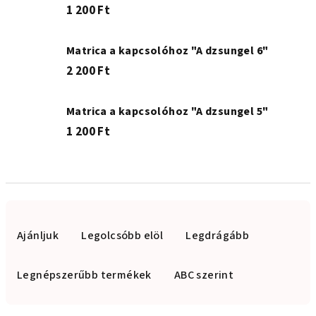
1 200 Ft
Matrica a kapcsolóhoz "A dzsungel 6"
2 200 Ft
Matrica a kapcsolóhoz "A dzsungel 5"
1 200 Ft
T
e
Ajánljuk
Legolcsóbb elöl
Legdrágább
r
m
Legnépszerűbb termékek
ABC szerint
é
k