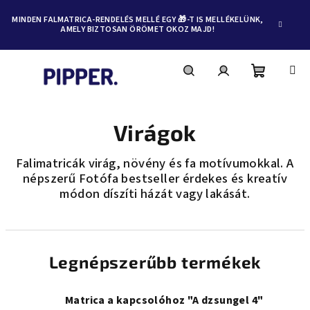
MINDEN FALMATRICA-RENDELÉS MELLÉ EGY 🎁-T IS MELLÉKELÜNK,
AMELY BIZTOSAN ÖRÖMET OKOZ MAJD!
Kosár
Keresés
Bejelentkezés
Ugrás
a
fő
Virágok
tartalomhoz
Falimatricák virág, növény és fa motívumokkal. A
népszerű Fotófa bestseller érdekes és kreatív
módon díszíti házát vagy lakását.
Legnépszerűbb termékek
Matrica a kapcsolóhoz "A dzsungel 4"