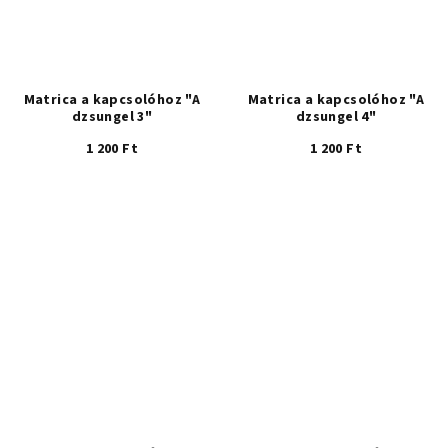
Matrica a kapcsolóhoz "A
Matrica a kapcsolóhoz "A
dzsungel 3"
dzsungel 4"
1 200 Ft
1 200 Ft