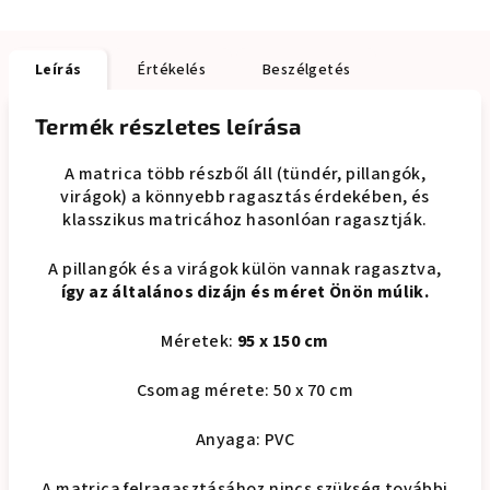
Leírás
Értékelés
Beszélgetés
Termék részletes leírása
A matrica több részből áll (tündér, pillangók,
virágok) a könnyebb ragasztás érdekében, és
klasszikus matricához hasonlóan ragasztják.
A pillangók és a virágok külön vannak ragasztva,
így az általános dizájn és méret Önön múlik.
Méretek:
95 x 150 cm
Csomag mérete: 50 x 70 cm
Anyaga: PVC
A matrica felragasztásához nincs szükség további