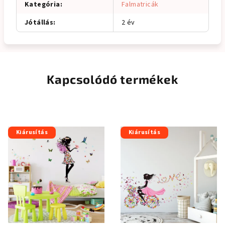
Kategória
:
Falmatricák
Jótállás
:
2 év
Kapcsolódó termékek
Kiárusítás
Kiárusítás