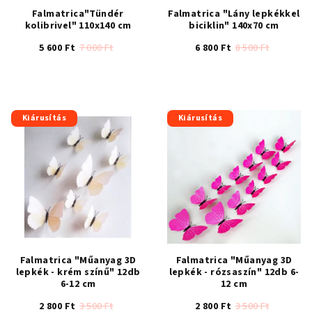
Falmatrica"Tündér
Falmatrica "Lány lepkékkel
kolibrivel" 110x140 cm
biciklin" 140x70 cm
5 600 Ft
7 000 Ft
6 800 Ft
8 500 Ft
A
A
termék
termék
átlagos
átlagos
értékelése
értékelése
Kiárusítás
Kiárusítás
5-
5-
ből
ből
4,8
4,6
csillag.
csillag.
Falmatrica "Műanyag 3D
Falmatrica "Műanyag 3D
lepkék - krém színű" 12db
lepkék - rózsaszín" 12db 6-
6-12 cm
12 cm
2 800 Ft
3 500 Ft
2 800 Ft
3 500 Ft