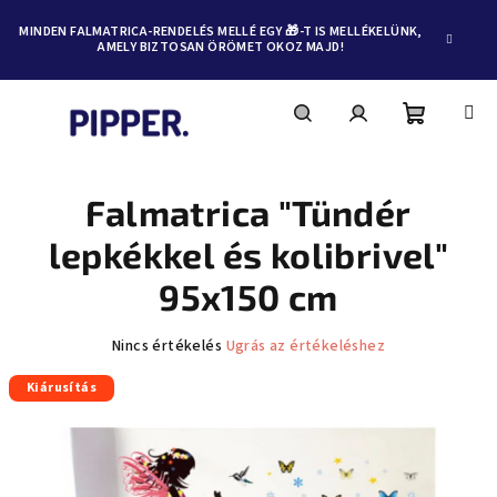
MINDEN FALMATRICA-RENDELÉS MELLÉ EGY 🎁-T IS MELLÉKELÜNK,
AMELY BIZTOSAN ÖRÖMET OKOZ MAJD!
Kosár
Keresés
Bejelentkezés
Ugrás
a
fő
Falmatrica "Tündér
tartalomhoz
lepkékkel és kolibrivel"
95x150 cm
A
Nincs értékelés
Ugrás az értékeléshez
termék
Kiárusítás
átlagos
értékelése
5-
ből
0,0