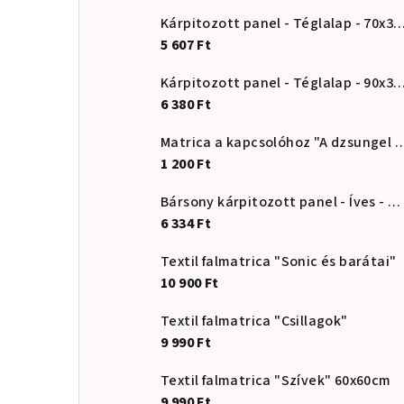
Kárpitozott panel - Téglalap - 7
5 607 Ft
Kárpitozott panel - Téglalap - 9
6 380 Ft
Matrica a kapcsolóhoz "A d
1 200 Ft
Bársony kárpitozott panel - Íves - 20x80cm
6 334 Ft
Textil falmatrica "Sonic és barátai"
10 900 Ft
Textil falmatrica "Csillagok"
9 990 Ft
Textil falmatrica "Szívek" 60x60cm
9 990 Ft