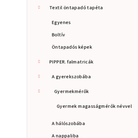
s
Textil öntapadó tapéta
ó
Egyenes
p
Boltív
a
Öntapadós képek
n
PIPPER. falmatricák
e
A gyerekszobába
l
Gyermekmérők
Gyermek magasságmérők névvel
A hálószobába
A nappaliba