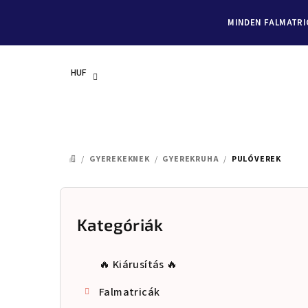
MINDEN FALMATRIC
HUF
Ugrás
a
/
GYEREKEKNEK
/
GYEREKRUHA
/
PULÓVEREK
KEZDŐLAP
fő
tartalomhoz
O
l
Kategóriák
Kategóriák
átugrása
d
🔥 Kiárusítás 🔥
a
Falmatricák
l