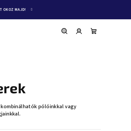
ET OKOZ MAJD!
Keresés
Bejelentkezés
Kosár
erek
 kombinálhatók pólóinkkal vagy
jainkkal.