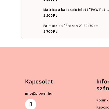
Matrica a kapcsoló felett "PAW Patrol - Skye"
1 200 Ft
Falmatrica "Frozen 2" 60x70cm
8 700 Ft
L
á
b
l
Kapcsolat
Info
é
szá
info
@
pipper.hu
c
Rólunk
Kapcso