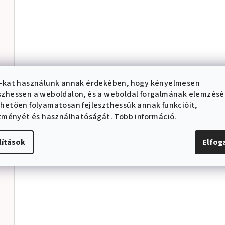
i
s
t
a
i
r
-kat használunk annak érdekében, hogy kényelmesen
á
zhessen a weboldalon, és a weboldal forgalmának elemzés
hetően folyamatosan fejleszthessük annak funkcióit,
n
ítményét és használhatóságát.
Több információ.
y
í
lítások
Elfo
t
á
s
e
l
e