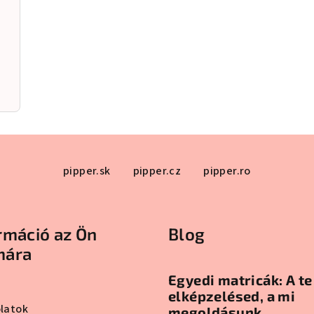
pipper.sk
pipper.cz
pipper.ro
rmáció az Ön
Blog
mára
Egyedi matricák: A te
elképzelésed, a mi
latok
megoldásunk