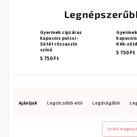
Legnépszerűb
Gyermek cipzáras
Gyermek
kapucnis pulcsi -
kapucnis 
Sötét rózsaszín
Kék-zöld
színű
5 750 Ft
5 750 Ft
T
Ajánljuk
Legolcsóbb elöl
Legdrágább
Le
e
r
m
Szűrő megnyi