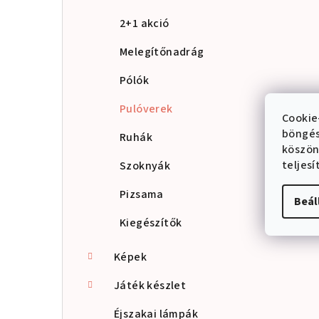
2+1 akció
Melegítőnadrág
Pólók
Pulóverek
Cookie
böngés
Ruhák
köszön
teljes
Szoknyák
Pizsama
Beál
Kiegészítők
Képek
Játék készlet
Éjszakai lámpák