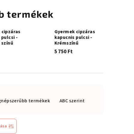
b termékek
 cipzáras
Gyermek cipzáras
pulcsi -
kapucnis pulcsi -
 színű
Krémszínű
5 750 Ft
gnépszerűbb termékek
ABC szerint
tása