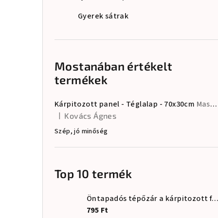
Gyerek sátrak
Mostanában értékelt
termékek
Kárpitozott panel - Téglalap - 70x30cm
Masszív és tartós • Tanúsított anyagok • EU-ban készült
|
Kovács Ágnes
A termék értékelése 5-ből 5 csillag.
Szép, jó minőség
Top 10 termék
Öntapadós tépőzár a kárpitozott falburkola
795 Ft