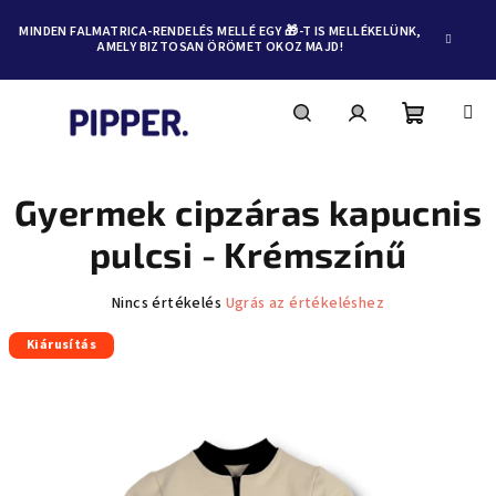
MINDEN FALMATRICA-RENDELÉS MELLÉ EGY 🎁-T IS MELLÉKELÜNK,
AMELY BIZTOSAN ÖRÖMET OKOZ MAJD!
Kosár
Keresés
Bejelentkezés
Ugrás
a
fő
Gyermek cipzáras kapucnis
tartalomhoz
pulcsi - Krémszínű
A
Nincs értékelés
Ugrás az értékeléshez
termék
Kiárusítás
átlagos
értékelése
5-
ből
0,0
csillag.