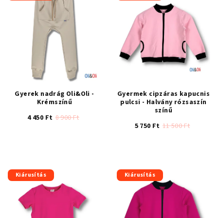
Gyerek nadrág Oli&Oli -
Gyermek cipzáras kapucnis
Krémszínű
pulcsi - Halvány rózsaszín
színű
4 450 Ft
8 900 Ft
5 750 Ft
11 500 Ft
A
termék
átlagos
értékelése
Kiárusítás
Kiárusítás
5-
ből
5,0
csillag.