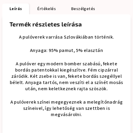
Leírás
Értékelés
Beszélgetés
Termék részletes leírása
A pulóverek varrása Szlovákiában történik.
Anyaga: 95% pamut, 5% elasztán
A pulóver egy modern bomber szabású, fekete
bordás patentokkal kiegészítve. Fém cipzárral
záródik. Két zsebe is van, fekete bordás szegéllyel
bélelt. Anyaga tartós, nem veszíti el a színét mosás
után, nem keletkeznek rajta szöszök.
A pulóverek színei megegyeznek a melegítőnadrág
színeivel, így lehetőség van szettben is
megvásárolni.