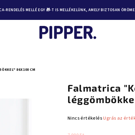
A-RENDELÉS MELLÉ EGY 🎁-T IS MELLÉKELÜNK, AMELY BIZTOSAN ÖRÖM
ÖKKEL" 86X100 CM
Falmatrica "
léggömbökke
A
Nincs értékelés
Ugrás az érté
termék
átlagos