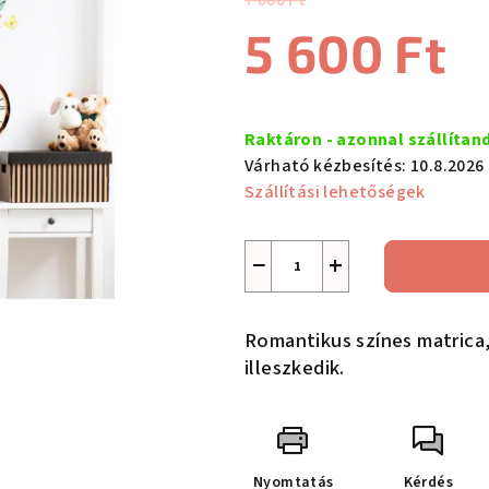
7 000 Ft
értékelése
5 600 Ft
5-
ből
0,0
Egységár:
csillag.
Raktáron - azonnal szállítan
Várható kézbesítés:
10.8.2026
Szállítási lehetőségek
−
+
Romantikus színes matrica,
illeszkedik.
Nyomtatás
Kérdés