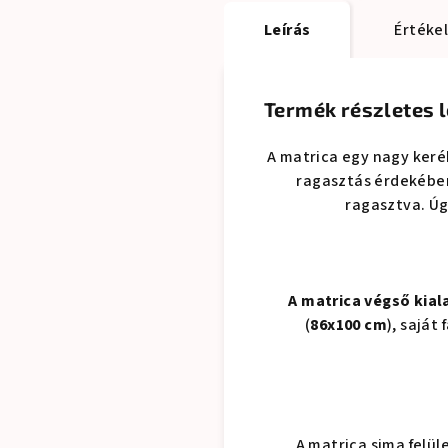
Leírás
Értéke
Termék részletes l
A matrica egy nagy kerék
ragasztás érdekében
ragasztva. Úg
A matrica végső kial
(
86x100 cm
), saját
A matrica sima felül