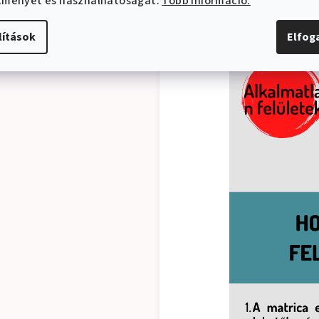
ítményét és használhatóságát.
Több információ.
lítások
Elfo