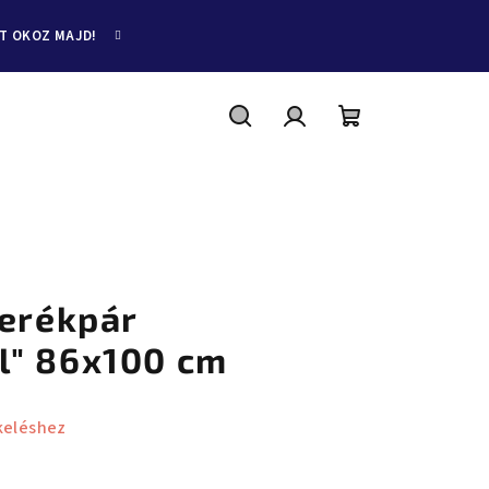
ET OKOZ MAJD!
Keresés
Bejelentkezés
Kosár
Kerékpár
l" 86x100 cm
keléshez