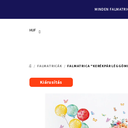
MINDEN FALMATRIC
HUF
Ugrás
a
/
FALMATRICÁK
/
FALMATRICA "KERÉKPÁR LÉGGÖMB
KEZDŐLAP
fő
tartalomhoz
Kiárusítás