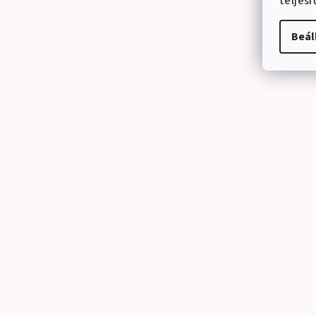
teljes
Beál