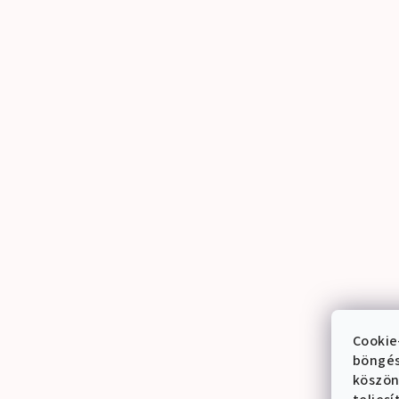
Cookie
böngés
köszön