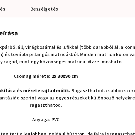
lés
Beszélgetés
eírása
párból áll, virágkosárral és lufikkal (több darabból áll a kö
) és további pillangós matricákból. Minden matrica külön v
y ragad, mint egy közönséges matrica. Vízzel mosható.
Csomag mérete:
2x 30x90 cm
akítása és mérete rajtad múlik.
Ragaszthatod a sablon szer
 fantáziád szerint vagy az egyes részeket különböző helyekr
ragaszthatod.
Anyaga: PVC
eten tart a legjobban, például bútoron, de falra is ragasztha