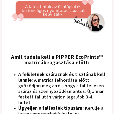
Amit tudnia kell a PIPPER EcoPrints™
matricák ragasztása előtt:
A felületnek száraznak és tisztának kell
lennie:
A matrica felhordása előtt
győződjön meg arról, hogy a fal teljesen
száraz és szennyeződésmentes. Újonnan
festett fal után várjon legalább 3-4
hetet.
Ügyeljen a falfesték típusára:
Kerülje a
latex vagy mosható festékek