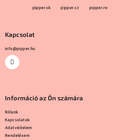
L
értékelése
pipper.sk
pipper.cz
pipper.ro
á
5-
b
ből
4,2
l
csillag.
Kapcsolat
é
c
info
@
pipper.hu
Információ az Ön számára
Rólunk
Kapcsolatok
Adatvédelem
Rendelésem