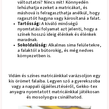
változtatni? Nincs mit! Könnyedén
lehúzhatja ezeket a matricákat, és
máshová is felragaszthatja anélkül, hogy
ragasztót hagyna vagy károsítaná a falat.
Tartósság:
A kiváló minőségű
nyomtatási folyamat azt jelenti, hogy a
színek hosszú ideig élénkek és élénkek
maradnak.
Sokoldalúság:
Alkalmas sima felületekre,
a falaktól a bútorokig, és még nedves
környezetben is.
Vidám és színes matricáinkkal varázsoljon egy
kis örömet falaiba. Legyen szó a gyerekszoba
vagy a nappali újjáélesztéséről, Gekko-tex
anyagra nyomtatott matricáinkkal játékosan
és mosolyogva csinálhatod.