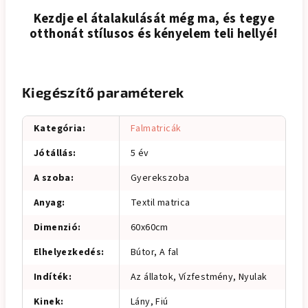
Kezdje el átalakulását még ma, és tegye
otthonát stílusos és kényelem teli hellyé!
Kiegészítő paraméterek
Kategória
:
Falmatricák
Jótállás
:
5 év
A szoba
:
Gyerekszoba
Anyag
:
Textil matrica
Dimenzió
:
60x60cm
Elhelyezkedés
:
Bútor, A fal
Indíték
:
Az állatok, Vízfestmény, Nyulak
Kinek
:
Lány, Fiú