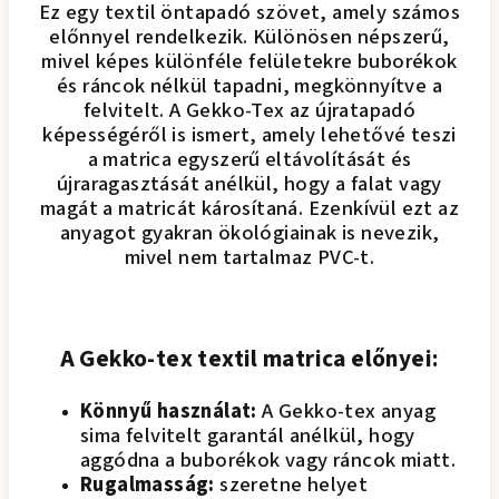
Ez egy textil öntapadó szövet, amely számos
előnnyel rendelkezik. Különösen népszerű,
mivel képes különféle felületekre buborékok
és ráncok nélkül tapadni, megkönnyítve a
felvitelt. A Gekko-Tex az újratapadó
képességéről is ismert, amely lehetővé teszi
a matrica egyszerű eltávolítását és
újraragasztását anélkül, hogy a falat vagy
magát a matricát károsítaná. Ezenkívül ezt az
anyagot gyakran ökológiainak is nevezik,
mivel nem tartalmaz PVC-t.
A Gekko-tex textil matrica előnyei:
Könnyű használat:
A Gekko-tex anyag
sima felvitelt garantál anélkül, hogy
aggódna a buborékok vagy ráncok miatt.
Rugalmasság:
szeretne helyet