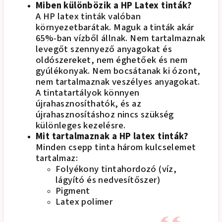
Miben különbözik a HP Latex tinták?
A HP latex tinták valóban
környezetbarátak. Maguk a tinták akár
65%-ban vízből állnak. Nem tartalmaznak
levegőt szennyező anyagokat és
oldószereket, nem éghetőek és nem
gyúlékonyak. Nem bocsátanak ki ózont,
nem tartalmaznak veszélyes anyagokat.
A tintatartályok könnyen
újrahasznosíthatók, és az
újrahasznosításhoz nincs szükség
különleges kezelésre.
Mit tartalmaznak a HP latex tinták?
Minden csepp tinta három kulcselemet
tartalmaz:
Folyékony tintahordozó (víz,
lágyító és nedvesítőszer)
Pigment
Latex polimer