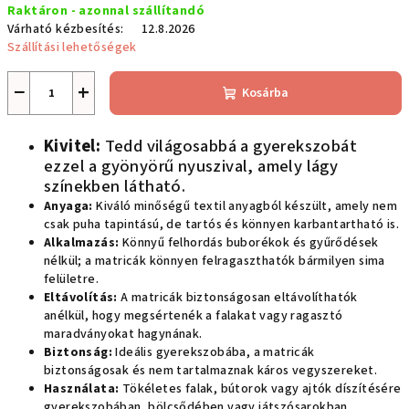
Raktáron - azonnal szállítandó
Várható kézbesítés:
12.8.2026
Szállítási lehetőségek
−
+
Kosárba
Kivitel:
Tedd világosabbá a gyerekszobát
ezzel a gyönyörű nyuszival, amely lágy
színekben látható.
Anyaga:
Kiváló minőségű textil anyagból készült, amely nem
csak puha tapintású, de tartós és könnyen karbantartható is.
Alkalmazás:
Könnyű felhordás buborékok és gyűrődések
nélkül; a matricák könnyen felragaszthatók bármilyen sima
felületre.
Eltávolítás:
A matricák biztonságosan eltávolíthatók
anélkül, hogy megsértenék a falakat vagy ragasztó
maradványokat hagynának.
Biztonság:
Ideális gyerekszobába, a matricák
biztonságosak és nem tartalmaznak káros vegyszereket.
Használata:
Tökéletes falak, bútorok vagy ajtók díszítésére
gyerekszobában, bölcsődében vagy játszósarokban.