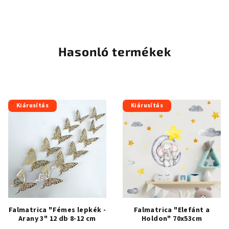
termék
átlagos
értékelése
5-
ből
Hasonló termékek
4,8
csillag.
Kiárusítás
Kiárusítás
Falmatrica "Fémes lepkék -
Falmatrica "Elefánt a
Arany 3" 12 db 8-12 cm
Holdon" 70x53cm