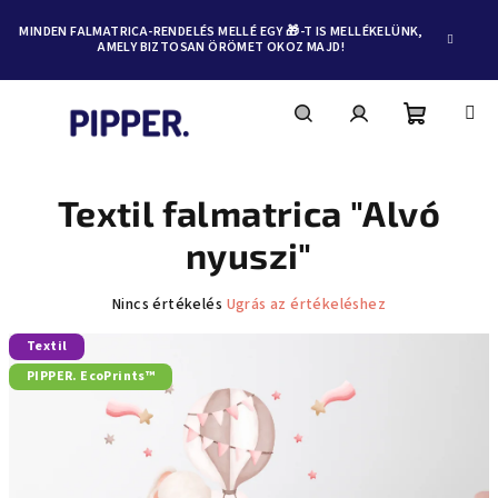
MINDEN FALMATRICA-RENDELÉS MELLÉ EGY 🎁-T IS MELLÉKELÜNK,
AMELY BIZTOSAN ÖRÖMET OKOZ MAJD!
Kosár
Keresés
Bejelentkezés
Ugrás
a
fő
Textil falmatrica "Alvó
tartalomhoz
nyuszi"
A
Nincs értékelés
Ugrás az értékeléshez
termék
Textil
átlagos
értékelése
PIPPER. EcoPrints™
5-
ből
0,0
csillag.