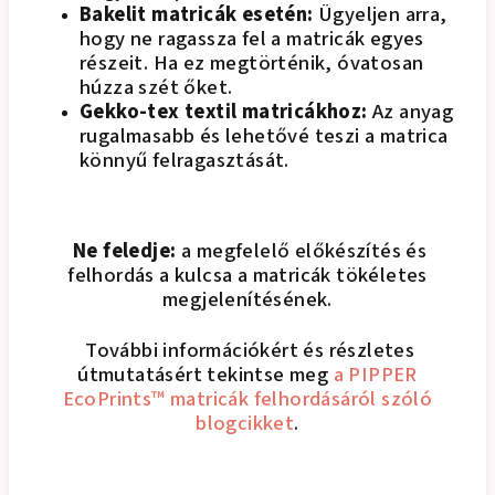
Bakelit matricák esetén:
Ügyeljen arra,
hogy ne ragassza fel a matricák egyes
részeit. Ha ez megtörténik, óvatosan
húzza szét őket.
Gekko-tex textil matricákhoz:
Az anyag
rugalmasabb és lehetővé teszi a matrica
könnyű felragasztását.
Ne feledje:
a megfelelő előkészítés és
felhordás a kulcsa a matricák tökéletes
megjelenítésének.
További információkért és részletes
útmutatásért tekintse meg
a PIPPER
EcoPrints™ matricák felhordásáról szóló
blogcikket
.