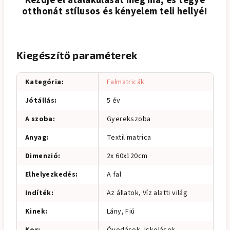
Kezdje el átalakulását még ma, és tegye
otthonát stílusos és kényelem teli hellyé!
Kiegészítő paraméterek
Kategória
:
Falmatricák
Jótállás
:
5 év
A szoba
:
Gyerekszoba
Anyag
:
Textil matrica
Dimenzió
:
2x 60x120cm
Elhelyezkedés
:
A fal
Indíték
:
Az állatok, Víz alatti világ
Kinek
:
Lány, Fiú