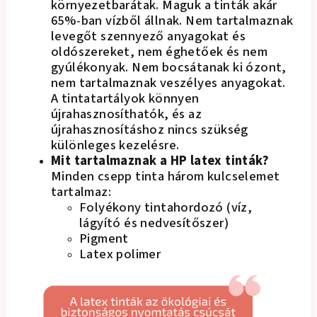
környezetbarátak. Maguk a tinták akár
65%-ban vízből állnak. Nem tartalmaznak
levegőt szennyező anyagokat és
oldószereket, nem éghetőek és nem
gyúlékonyak. Nem bocsátanak ki ózont,
nem tartalmaznak veszélyes anyagokat.
A tintatartályok könnyen
újrahasznosíthatók, és az
újrahasznosításhoz nincs szükség
különleges kezelésre.
Mit tartalmaznak a HP latex tinták?
Minden csepp tinta három kulcselemet
tartalmaz:
Folyékony tintahordozó (víz,
lágyító és nedvesítőszer)
Pigment
Latex polimer