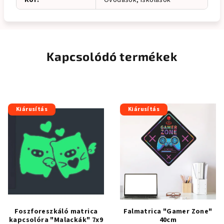
Kor
:
Óvodások, Iskolások
Kapcsolódó termékek
Kiárusítás
Kiárusítás
Foszforeszkáló matrica
Falmatrica "Gamer Zone"
kapcsolóra "Malackák" 7x9
40cm