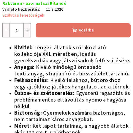
Raktáron - azonnal szállítandó
Várható kézbesítés:
11.8.2026
Szállítási lehetőségek
−
+
Kosárba
Kivitel:
Tengeri állatok szórakoztató
kollekciója XXL méretben, ideális
gyerekszobák vagy játszósarkok felfrissítésére.
Anyaga:
Kiváló minőségű öntapadó
textilanyag, strapabíró és hosszú élettartamú.
Felhasználás:
Kiváló falakhoz, bútorokhoz
vagy ajtókhoz; játékos hangulatot ad a térnek.
Össze- és szétszerelés:
Egyszerű ragasztás és
problémamentes eltávolítás nyomok hagyása
nélkül.
Biztonság:
Gyermekek számára biztonságos,
nem tartalmaz káros anyagokat.
Méret:
Két lapot tartalmaz, a nagyobb állatok
akár 100 cm-t is elérhetnek.