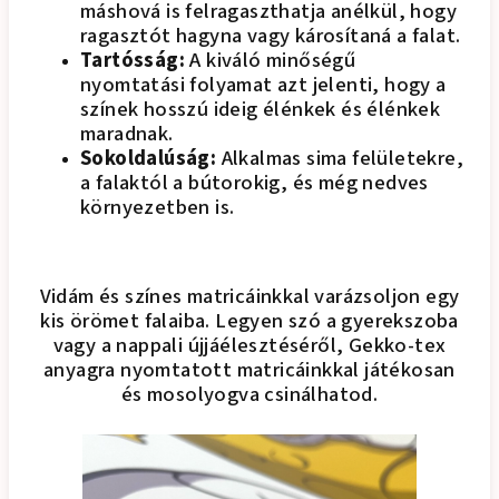
máshová is felragaszthatja anélkül, hogy
ragasztót hagyna vagy károsítaná a falat.
Tartósság:
A kiváló minőségű
nyomtatási folyamat azt jelenti, hogy a
színek hosszú ideig élénkek és élénkek
maradnak.
Sokoldalúság:
Alkalmas sima felületekre,
a falaktól a bútorokig, és még nedves
környezetben is.
Vidám és színes matricáinkkal varázsoljon egy
kis örömet falaiba. Legyen szó a gyerekszoba
vagy a nappali újjáélesztéséről, Gekko-tex
anyagra nyomtatott matricáinkkal játékosan
és mosolyogva csinálhatod.