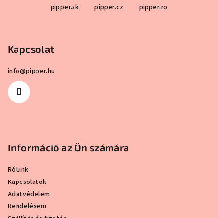
értékelése
értékelése
pipper.sk
pipper.cz
pipper.ro
á
5-
5-
b
ből
ből
5,0
5,0
l
csillag.
csillag.
Kapcsolat
é
c
info
@
pipper.hu
Információ az Ön számára
Rólunk
Kapcsolatok
Adatvédelem
Rendelésem