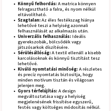
Könnyű felhordás:
A matrica könnyen
felragasztható a falra, és nyom nélkül
eltávolítható.
Szagtalan:
Az éles festékszag hiánya
lehetővé teszi a helyiség azonnali
felhasználását az alkalmazás után.
Univerzális felhasználás:
Ideális
gyerekszobák, bölcsődék vagy
játszósarkok díszítésére.
Sérülésállóság:
A textil ellenáll a kisebb
karcolásoknak és könnyű tisztítást tesz
lehetővé.
Kiváló nyomtatási minőség:
A részletes
és precíz nyomtatás biztosítja, hogy
minden motívum tisztán és világosan
jelenjen meg.
Gyors térfelújítás:
A design
megváltoztatása vagy a helyiség
megjelenésének frissítése egyszerű,
festés vagy költséges módosítás nélkül.