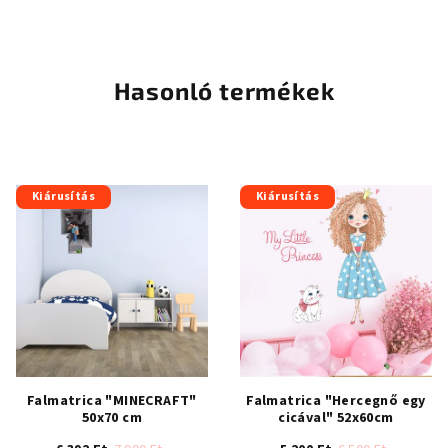
A
termék
termék
átlagos
átlagos
értékelése
értékelése
5-
5-
ből
Hasonló termékek
ből
5,0
4,7
csillag.
csillag.
Kiárusítás
Kiárusítás
Falmatrica "MINECRAFT"
Falmatrica "Hercegnő egy
50x70 cm
cicával" 52x60cm