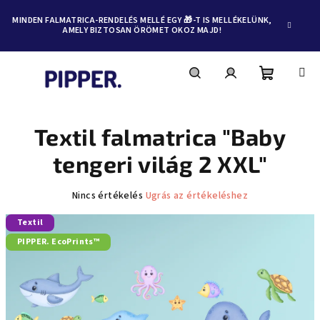
MINDEN FALMATRICA-RENDELÉS MELLÉ EGY 🎁-T IS MELLÉKELÜNK,
AMELY BIZTOSAN ÖRÖMET OKOZ MAJD!
Kosár
Keresés
Bejelentkezés
Ugrás
a
fő
Textil falmatrica "Baby
tartalomhoz
tengeri világ 2 XXL"
A
Nincs értékelés
Ugrás az értékeléshez
termék
Textil
átlagos
értékelése
PIPPER. EcoPrints™
5-
ből
0,0
csillag.