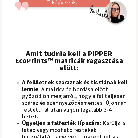
Amit tudnia kell a PIPPER
EcoPrints™ matricák ragasztása
előtt:
A felületnek száraznak és tisztának kell
lennie:
A matrica felhordása előtt
győződjön meg arról, hogy a fal teljesen
száraz és szennyeződésmentes. Újonnan
festett fal után várjon legalább 3-4
hetet.
Ügyeljen a falfesték típusára:
Kerülje a
latex vagy mosható festékek
használatát, amelyek csökkenthetik a