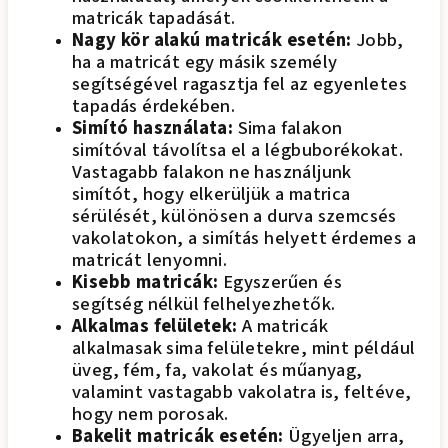
matricák tapadását.
Nagy kör alakú matricák esetén:
Jobb,
ha a matricát egy másik személy
segítségével ragasztja fel az egyenletes
tapadás érdekében.
Simító használata:
Sima falakon
simítóval távolítsa el a légbuborékokat.
Vastagabb falakon ne használjunk
simítót, hogy elkerüljük a matrica
sérülését, különösen a durva szemcsés
vakolatokon, a simítás helyett érdemes a
matricát lenyomni.
Kisebb matricák:
Egyszerűen és
segítség nélkül felhelyezhetők.
Alkalmas felületek:
A matricák
alkalmasak sima felületekre, mint például
üveg, fém, fa, vakolat és műanyag,
valamint vastagabb vakolatra is, feltéve,
hogy nem porosak.
Bakelit matricák esetén:
Ügyeljen arra,