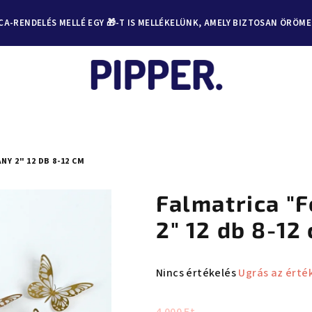
A-RENDELÉS MELLÉ EGY 🎁-T IS MELLÉKELÜNK, AMELY BIZTOSAN ÖRÖM
Y 2" 12 DB 8-12 CM
Falmatrica "
2" 12 db 8-12
A
Nincs értékelés
Ugrás az érté
termék
átlagos