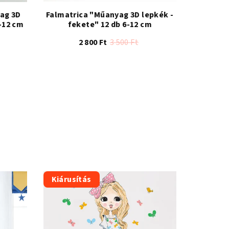
ag 3D
Falmatrica "Műanyag 3D lepkék -
-12 cm
fekete" 12 db 6-12 cm
2 800 Ft
3 500 Ft
A
termék
átlagos
értékelése
5-
ből
4,4
csillag.
Kiárusítás