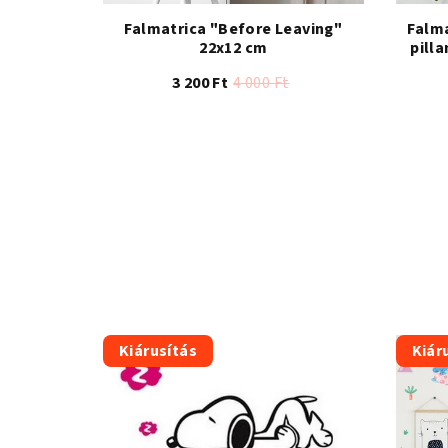
Falmatrica "Before Leaving"
Falm
22x12 cm
pill
3 200 Ft
4 000 Ft
Kiárusítás
Kiár