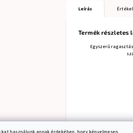
Leírás
Értéke
Termék részletes l
Egyszerű ragasztá
sz
-kat használunk annak érdekében, hogy kényelmesen