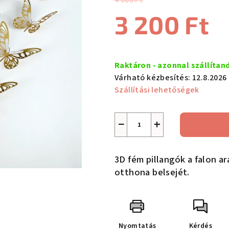
4 000 Ft
értékelése
3 200 Ft
5-
ből
0,0
Egységár:
csillag.
Raktáron - azonnal szállítan
Várható kézbesítés:
12.8.2026
Szállítási lehetőségek
−
+
3D fém pillangók a falon ar
otthona belsejét.
Nyomtatás
Kérdés