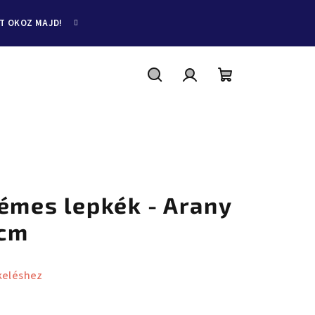
ET OKOZ MAJD!
Keresés
Bejelentkezés
Kosár
Fémes lepkék - Arany
 cm
keléshez