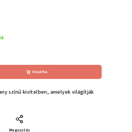
dó
Kosárba
any színű kivitelben, amelyek világítják
Megosztás