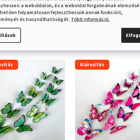
zhessen a weboldalon, és a weboldal forgalmának elemzés
hetően folyamatosan fejleszthessük annak funkcióit,
ítményét és használhatóságát.
Több információ.
Kapcsolódó termékek
lítások
Elfo
usítás
Kiárusítás