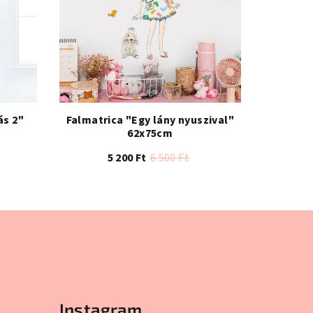
ás 2"
Falmatrica "Egy lány nyuszival"
62x75cm
5 200 Ft
6 500 Ft
e
Instagram