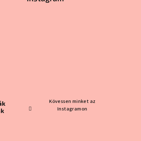
Kövessen minket az
ák
Instagramon
ak