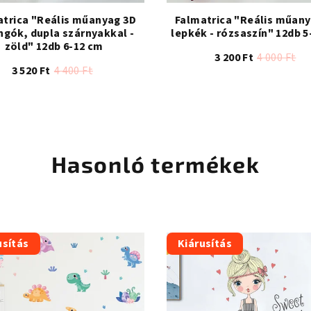
atrica "Reális műanyag 3D
Falmatrica "Reális műany
angók, dupla szárnyakkal -
lepkék - rózsaszín" 12db 5
zöld" 12db 6-12 cm
3 200 Ft
4 000 Ft
3 520 Ft
4 400 Ft
A
termék
átlagos
értékelése
Hasonló termékek
5-
ből
4,2
csillag.
usítás
Kiárusítás