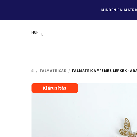
MINDEN FALMATRIC
HUF
Ugrás
a
/
FALMATRICÁK
/
FALMATRICA "FÉMES LEPKÉK - ARAN
KEZDŐLAP
fő
tartalomhoz
Kiárusítás