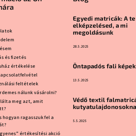
mára
Egyedi matricák: A te
elképzelésed, a mi
latok
megoldásunk
édelem
28.5.2025
lésem
ás és fizetés
Öntapadós fali képek
ház értékelése
kapcsolatfelvétel
13.5.2025
nálási feltételek
érdemes nálunk vásárolni?
Védő textil falmatric
lálta meg azt, amit
kutyatulajdonosokn
tt?
s hogyan ragasszuk fel a
5.5.2025
át?
ngyenes” értékesítési akció