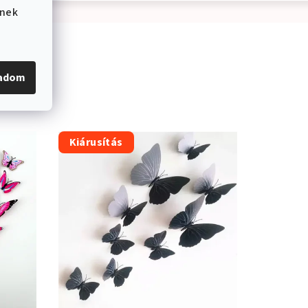
ének
gadom
Kiárusítás