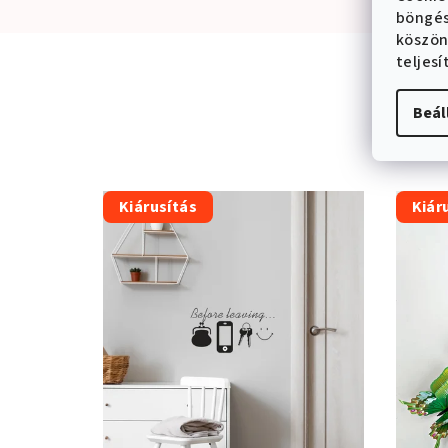
böngés
köszön
teljes
Beál
Kiárusítás
Kiár