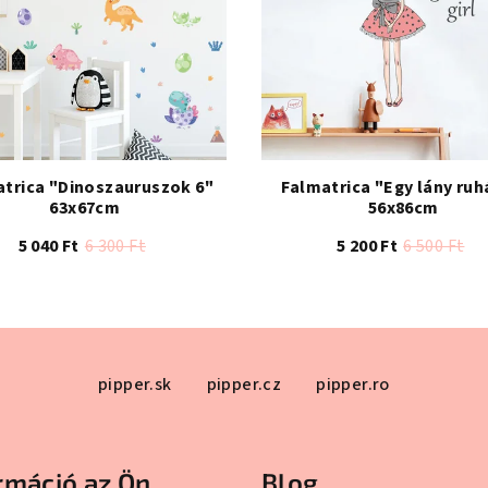
atrica "Dinoszauruszok 6"
Falmatrica "Egy lány ruh
63x67cm
56x86cm
5 040 Ft
6 300 Ft
5 200 Ft
6 500 Ft
A
A
termék
termék
átlagos
átlagos
értékelése
értékelés
pipper.sk
pipper.cz
pipper.ro
5-
5-
ből
ből
5,0
5,0
csillag.
csillag.
rmáció az Ön
Blog