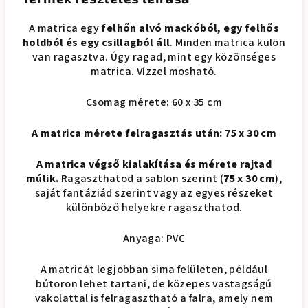
A matrica egy
felhőn alvó mackóból, egy felhős
holdból és egy csillagból áll
. Minden matrica külön
van ragasztva. Úgy ragad, mint egy közönséges
matrica. Vízzel mosható.
Csomag mérete: 60 x 35 cm
A matrica mérete felragasztás után: 75 x 30 cm
A matrica végső kialakítása és mérete rajtad
múlik.
Ragaszthatod a sablon szerint (
75 x 30 cm
),
saját fantáziád szerint vagy az egyes részeket
különböző helyekre ragaszthatod.
Anyaga: PVC
A matricát legjobban sima felületen, például
bútoron lehet tartani, de közepes vastagságú
vakolattal is felragasztható a falra, amely nem