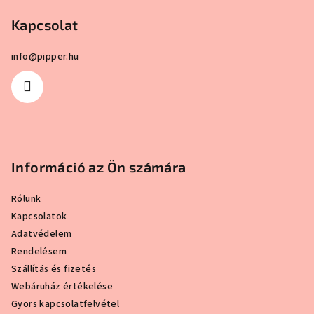
5,0
4,5
l
csillag.
csillag.
Kapcsolat
é
c
info
@
pipper.hu
Információ az Ön számára
Rólunk
Kapcsolatok
Adatvédelem
Rendelésem
Szállítás és fizetés
Webáruház értékelése
Gyors kapcsolatfelvétel