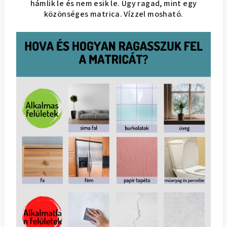
hámlik le és nem esik le. Úgy ragad, mint egy
közönséges matrica. Vízzel mosható.