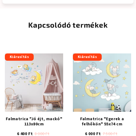
Kapcsolódó termékek
Kiárusítás
Kiárusítás
Falmatrica "Jó éjt, mackó"
Falmatrica "Egerek a
113x80cm
felhőkön" 55x74 cm
6 400 Ft
8 000 Ft
6 000 Ft
7 500 Ft