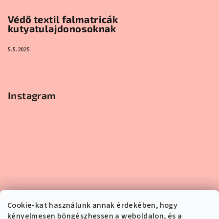
Védő textil falmatricák
kutyatulajdonosoknak
5.5.2025
Instagram
Cookie-kat használunk annak érdekében, hogy
kényelmesen böngészhessen a weboldalon, és a