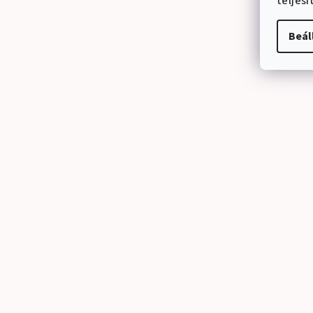
teljes
Beál