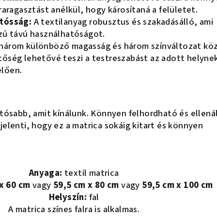
jraragasztást anélkül, hogy károsítaná a felületet.
rtósság:
A textilanyag robusztus és szakadásálló, ami
szú távú használhatóságot.
három különböző magasság és három színváltozat kö
tőség lehetővé teszi a testreszabást az adott helyne
elően.
rtósabb, amit kínálunk. Könnyen felhordható és ellenál
jelenti, hogy ez a matrica sokáig kitart és könnyen
Anyaga:
textil matrica
x 60 cm
vagy
59,5 cm x 80 cm
vagy
59,5 cm x 100 cm
Helyszín:
fal
A matrica színes falra is alkalmas.