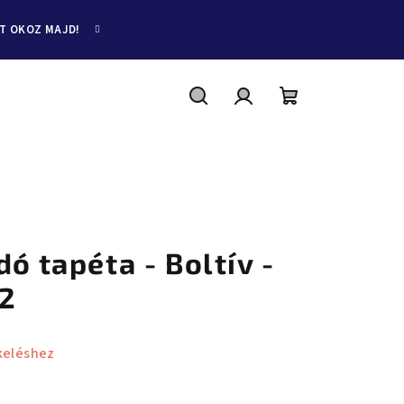
ET OKOZ MAJD!
Keresés
Bejelentkezés
Kosár
dó tapéta - Boltív -
 2
keléshez