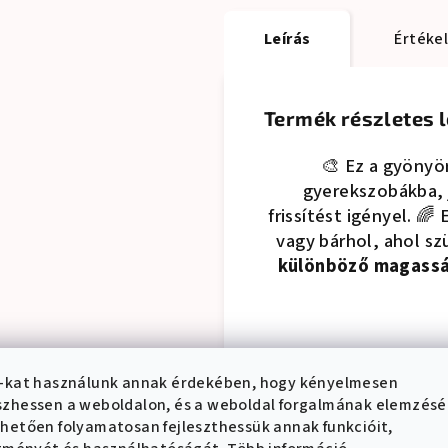
Leírás
Értéke
Termék részletes l
🎨 Ez a gyönyö
gyerekszobákba, 
frissítést igényel. 
vagy bárhol, ahol s
különböző magasság
-kat használunk annak érdekében, hogy kényelmesen
Fedezd fel
“Boltív”
zhessen a weboldalon, és a weboldal forgalmának elemzés
harmonizál kínála
hetően folyamatosan fejleszthessük annak funkcióit,
játékos hangulatot