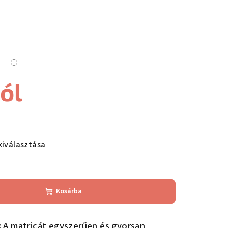
tól
kiválasztása
Kosárba
:
A matricát egyszerűen és gyorsan