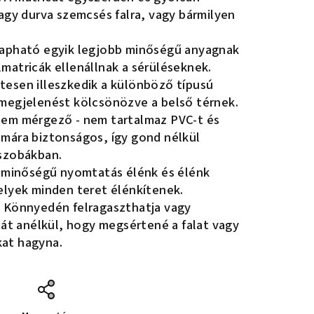
vagy durva szemcsés falra, vagy bármilyen
apható egyik legjobb minőségű anyagnak
matricák ellenállnak a sérüléseknek.
esen illeszkedik a különböző típusú
megjelenést kölcsönözve a belső térnek.
em mérgező - nem tartalmaz PVC-t és
mára biztonságos, így gond nélkül
kszobákban.
 minőségű nyomtatás élénk és élénk
elyek minden teret élénkítenek.
:
Könnyedén felragaszthatja vagy
cát anélkül, hogy megsértené a falat vagy
at hagyna.