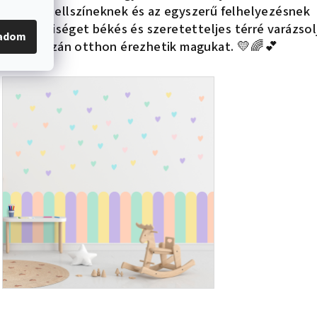
 lágy pasztellszíneknek és az egyszerű felhelyezésnek
ik helyiséget békés és szeretetteljes térré varázsol
gadom
rekek igazán otthon érezhetik magukat. 💛🌈💕