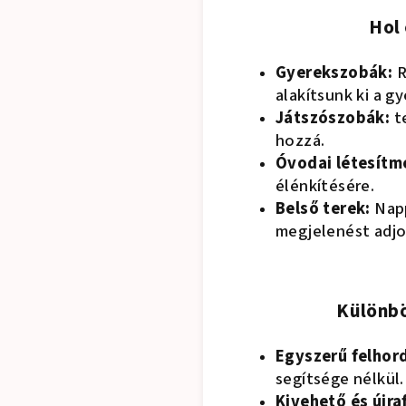
Hol 
Gyerekszobák:
R
alakítsunk ki a g
Játszószobák:
te
hozzá.
Óvodai létesítm
élénkítésére.
Belső terek:
Napp
megjelenést adjo
Különbö
Egyszerű felhor
segítsége nélkül.
Kivehető és újra