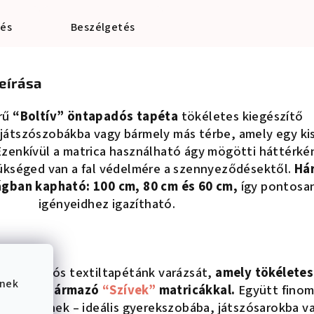
lés
Beszélgetés
eírása
rű
“Boltív” öntapadós tapéta
tökéletes kiegészítő
játszószobákba vagy bármely más térbe, amely egy ki
 Ezenkívül a matrica használható ágy mögötti háttérkén
zükséged van a fal védelmére a szennyeződésektől.
Há
ban kapható: 100 cm, 80 cm és 60 cm,
így pontosa
igényeidhez igazítható.
 öntapadós textiltapétánk varázsát,
amely tökélete
ének
tunkból származó
“Szívek”
matricákkal.
Együtt finom
 teremtenek – ideális gyerekszobába, játszósarokba v