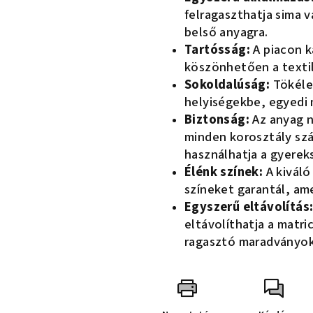
felragaszthatja sima 
belső anyagra.
Tartósság:
A piacon k
köszönhetően a textil
Sokoldalúság:
Tökélet
helyiségekbe, egyedi 
Biztonság:
Az anyag n
minden korosztály szá
használhatja a gyere
Élénk színek:
A kiváló
színeket garantál, am
Egyszerű eltávolítás
eltávolíthatja a matri
ragasztó maradványok