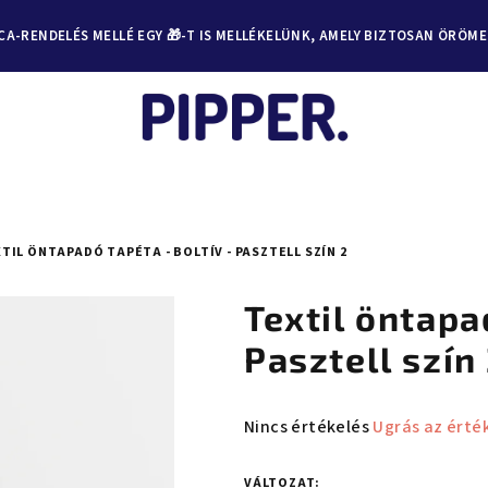
A-RENDELÉS MELLÉ EGY 🎁-T IS MELLÉKELÜNK, AMELY BIZTOSAN ÖRÖM
TIL ÖNTAPADÓ TAPÉTA - BOLTÍV - PASZTELL SZÍN 2
Textil öntapa
Pasztell szín
A
Nincs értékelés
Ugrás az érté
termék
átlagos
VÁLTOZAT: