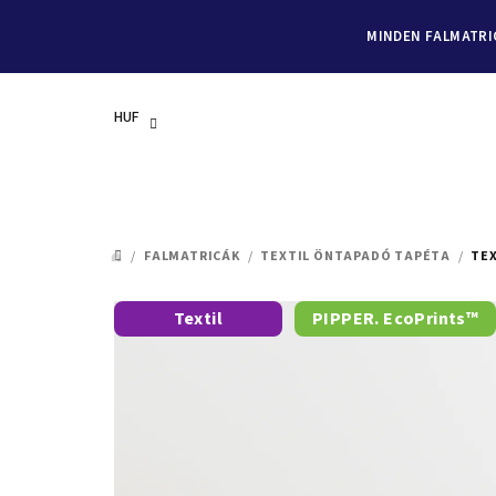
MINDEN FALMATRIC
HUF
Ugrás
a
/
FALMATRICÁK
/
TEXTIL ÖNTAPADÓ TAPÉTA
/
TEX
KEZDŐLAP
fő
tartalomhoz
Textil
PIPPER. EcoPrints™