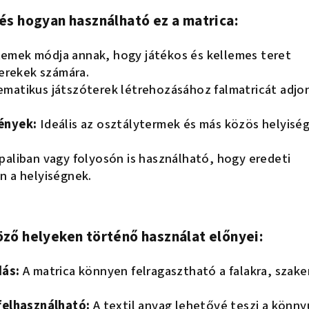
és hogyan használható ez a matrica:
emek módja annak, hogy játékos és kellemes teret
yerekek számára.
matikus játszóterek létrehozásához falmatricát adjo
ények:
Ideális az osztálytermek és más közös helyisé
aliban vagy folyosón is használható, hogy eredeti
n a helyiségnek.
ző helyeken történő használat előnyei:
dás:
A matrica könnyen felragasztható a falakra, szak
felhasználható:
A textil anyag lehetővé teszi a könny