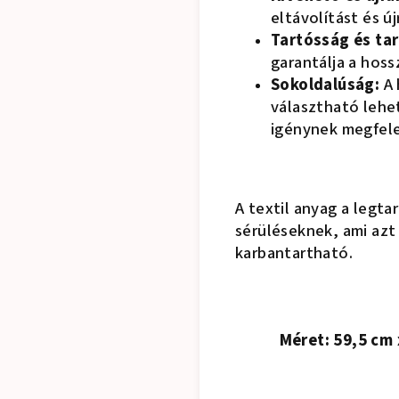
eltávolítást és ú
Tartósság és ta
garantálja a hos
Sokoldalúság:
A 
választható lehe
igénynek megfel
A textil anyag a legta
sérüléseknek, ami azt 
karbantartható.
Méret: 59,5 cm 