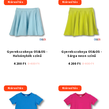
Kiárusítás
Kiárusítás
Gyerekszoknya Oli&Oli -
Gyerekszoknya Oli&Oli -
Halványkék színű
Sárga neon színű
4 200 Ft
8 400 Ft
4 200 Ft
8 400 Ft
Kiárusítás
Kiárusítás