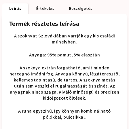
Leírás
Értékelés
Beszélgetés
Termék részletes leírása
A szoknyát Szlovákiában varrják egy kis családi
műhelyben.
Anyaga: 95% pamut, 5% elasztán
A szoknya extrán forgatható, amit minden
hercegnő imádni fog. Anyaga könnyű, légáteresztő,
kellemes tapintású, de tartós. A szoknya mosás
után sem veszíti el rugalmasságát és színét. Az
anyagnak nincs szaga. Kiváló minőségű és precízen
kidolgozott öltések.
A ruha egyszínű, így könnyen kombinálható
pólókkal, pulcsikkal.