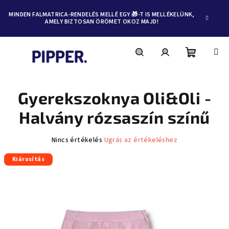
MINDEN FALMATRICA-RENDELÉS MELLÉ EGY 🎁-T IS MELLÉKELÜNK,
AMELY BIZTOSAN ÖRÖMET OKOZ MAJD!
Kosár
Keresés
Bejelentkezés
Ugrás
a
fő
Gyerekszoknya Oli&Oli -
tartalomhoz
Halvány rózsaszín színű
A
Nincs értékelés
Ugrás az értékeléshez
termék
Kiárusítás
átlagos
értékelése
5-
ből
0,0
csillag.