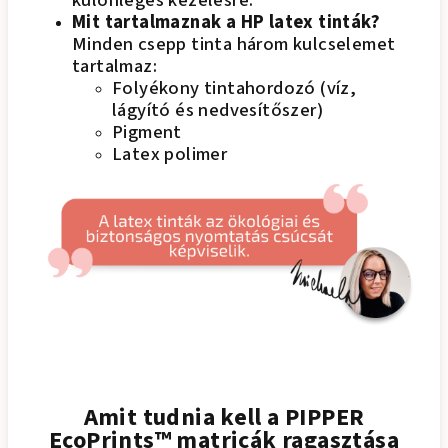
különleges kezelésre.
Mit tartalmaznak a HP latex tinták?
Minden csepp tinta három kulcselemet
tartalmaz:
Folyékony tintahordozó (víz,
lágyító és nedvesítőszer)
Pigment
Latex polimer
Amit tudnia kell a PIPPER
EcoPrints™ matricák ragasztása