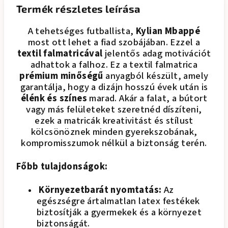
Termék részletes leírása
A tehetséges futballista,
Kylian Mbappé
most ott lehet a fiad szobájában. Ezzel a
textil falmatricával
jelentős adag motivációt
adhattok a falhoz.
Ez a textil falmatrica
prémium minőségű
anyagból készült, amely
garantálja, hogy a dizájn hosszú évek után is
élénk és színes
marad. Akár a falat, a bútort
vagy más felületeket szeretnéd díszíteni,
ezek a matricák kreativitást és stílust
kölcsönöznek minden gyerekszobának,
kompromisszumok nélkül a biztonság terén.
Főbb tulajdonságok:
Környezetbarát nyomtatás:
Az
egészségre ártalmatlan latex festékek
biztosítják a gyermekek és a környezet
biztonságát.