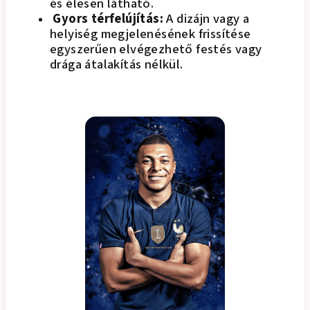
és élesen látható.
Gyors térfelújítás:
A dizájn vagy a
helyiség megjelenésének frissítése
egyszerűen elvégezhető festés vagy
drága átalakítás nélkül.