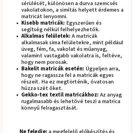
sérülését, különösen a durva szemcsés
vakolatokon, a simítás helyett érdemes a
matricát lenyomni.
Kisebb matricák:
Egyszerűen és
segítség nélkül felhelyezhetők.
Alkalmas felületek:
A matricák
alkalmasak sima felületekre, mint például
üveg, fém, fa, vakolat és műanyag,
valamint vastagabb vakolatra is, feltéve,
hogy nem porosak.
Bakelit matricák esetén:
Ügyeljen arra,
hogy ne ragassza fel a matricák egyes
részeit. Ha ez megtörténik, óvatosan
húzza szét őket.
Gekko-tex textil matricákhoz:
Az anyag
rugalmasabb és lehetővé teszi a matrica
könnyű felragasztását.
Ne feledje:
a megfelelő előkészítés és