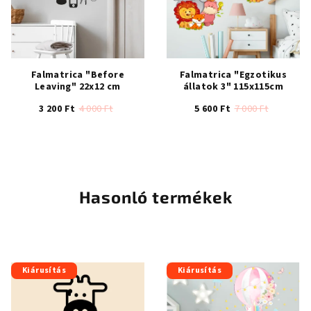
Falmatrica "Before
Falmatrica "Egzotikus
Leaving" 22x12 cm
állatok 3" 115x115cm
3 200 Ft
4 000 Ft
5 600 Ft
7 000 Ft
A
termék
átlagos
értékelése
5-
Hasonló termékek
ből
5,0
csillag.
Kiárusítás
Kiárusítás