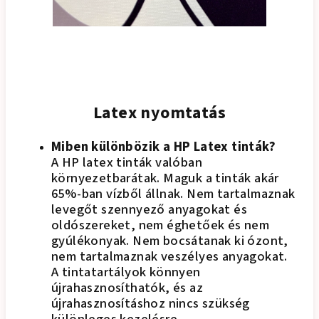
Latex nyomtatás
Miben különbözik a HP Latex tinták?
A HP latex tinták valóban
környezetbarátak. Maguk a tinták akár
65%-ban vízből állnak. Nem tartalmaznak
levegőt szennyező anyagokat és
oldószereket, nem éghetőek és nem
gyúlékonyak. Nem bocsátanak ki ózont,
nem tartalmaznak veszélyes anyagokat.
A tintatartályok könnyen
újrahasznosíthatók, és az
újrahasznosításhoz nincs szükség