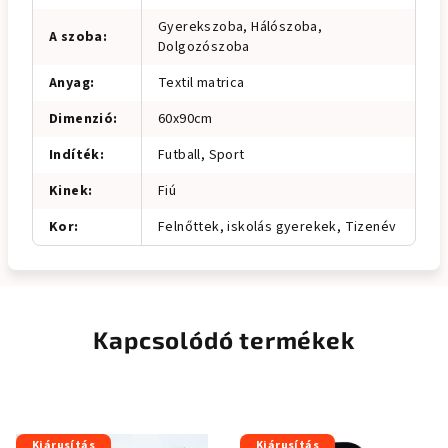
Gyerekszoba, Hálószoba,
A szoba
:
Dolgozószoba
Anyag
:
Textil matrica
Dimenzió
:
60x90cm
Indíték
:
Futball, Sport
Kinek
:
Fiú
Kor
:
Felnőttek, iskolás gyerekek, Tizenév
Kapcsolódó termékek
Kiárusítás
Kiárusítás