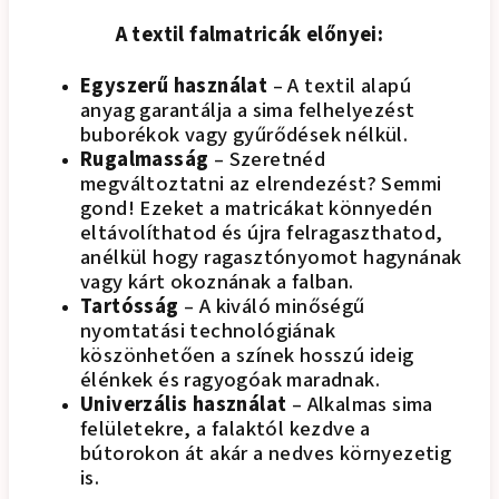
A textil falmatricák előnyei:
Egyszerű használat
– A textil alapú
anyag garantálja a sima felhelyezést
buborékok vagy gyűrődések nélkül.
Rugalmasság
– Szeretnéd
megváltoztatni az elrendezést? Semmi
gond! Ezeket a matricákat könnyedén
eltávolíthatod és újra felragaszthatod,
anélkül hogy ragasztónyomot hagynának
vagy kárt okoznának a falban.
Tartósság
– A kiváló minőségű
nyomtatási technológiának
köszönhetően a színek hosszú ideig
élénkek és ragyogóak maradnak.
Univerzális használat
– Alkalmas sima
felületekre, a falaktól kezdve a
bútorokon át akár a nedves környezetig
is.