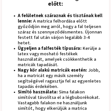
előtt:
A felületnek száraznak és tisztának kell
lennie:
A matrica felhordása előtt
győződjön meg arról, hogy a fal teljesen
száraz és szennyeződésmentes. Újonnan
festett fal után várjon legalább 3-4
hetet.
Ügyeljen a falfesték típusára:
Kerülje a
latex vagy mosható festékek
használatát, amelyek csökkenthetik a
matricák tapadását.
Nagy kör alakú matricák esetén:
Jobb,
ha a matricát egy másik személy
segítségével ragasztja fel az egyenletes
tapadás érdekében.
Simító használata:
Sima falakon
simítóval távolítsa el a légbuborékokat.
Vastagabb falakon ne használjunk
simítót, hogy elkerüljük a matrica