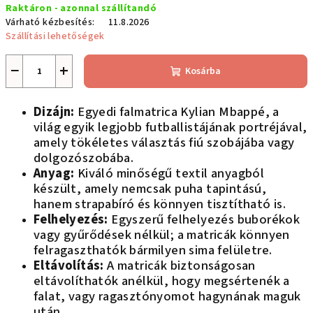
Raktáron - azonnal szállítandó
Várható kézbesítés:
11.8.2026
Szállítási lehetőségek
−
+
Kosárba
Dizájn:
Egyedi falmatrica Kylian Mbappé, a
világ egyik legjobb futballistájának portréjával,
amely tökéletes választás fiú szobájába vagy
dolgozószobába.
Anyag:
Kiváló minőségű textil anyagból
készült, amely nemcsak puha tapintású,
hanem strapabíró és könnyen tisztítható is.
Felhelyezés:
Egyszerű felhelyezés buborékok
vagy gyűrődések nélkül; a matricák könnyen
felragaszthatók bármilyen sima felületre.
Eltávolítás:
A matricák biztonságosan
eltávolíthatók anélkül, hogy megsértenék a
falat, vagy ragasztónyomot hagynának maguk
után.