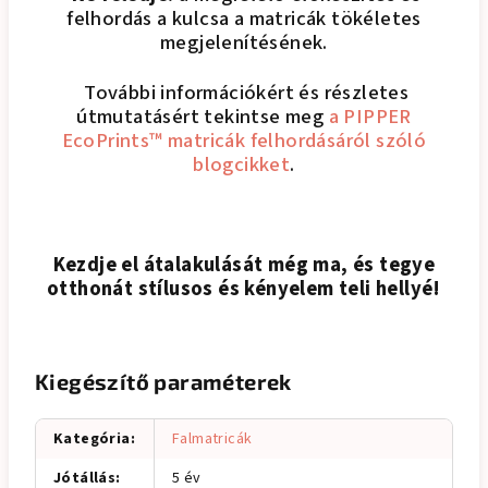
felhordás a kulcsa a matricák tökéletes
megjelenítésének.
További információkért és részletes
útmutatásért tekintse meg
a PIPPER
EcoPrints™ matricák felhordásáról szóló
blogcikket
.
Kezdje el átalakulását még ma, és tegye
otthonát stílusos és kényelem teli hellyé!
Kiegészítő paraméterek
Kategória
:
Falmatricák
Jótállás
:
5 év