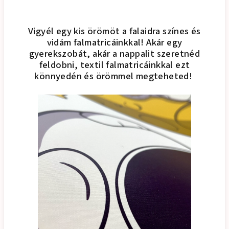
Vigyél egy kis örömöt a falaidra színes és
vidám falmatricáinkkal! Akár egy
gyerekszobát, akár a nappalit szeretnéd
feldobni, textil falmatricáinkkal ezt
könnyedén és örömmel megteheted!