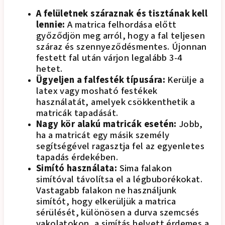
A felületnek száraznak és tisztának kell
lennie:
A matrica felhordása előtt
győződjön meg arról, hogy a fal teljesen
száraz és szennyeződésmentes. Újonnan
festett fal után várjon legalább 3-4
hetet.
Ügyeljen a falfesték típusára:
Kerülje a
latex vagy mosható festékek
használatát, amelyek csökkenthetik a
matricák tapadását.
Nagy kör alakú matricák esetén:
Jobb,
ha a matricát egy másik személy
segítségével ragasztja fel az egyenletes
tapadás érdekében.
Simító használata:
Sima falakon
simítóval távolítsa el a légbuborékokat.
Vastagabb falakon ne használjunk
simítót, hogy elkerüljük a matrica
sérülését, különösen a durva szemcsés
vakolatokon, a simítás helyett érdemes a