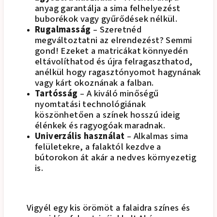
anyag garantálja a sima felhelyezést
buborékok vagy gyűrődések nélkül.
Rugalmasság
– Szeretnéd
megváltoztatni az elrendezést? Semmi
gond! Ezeket a matricákat könnyedén
eltávolíthatod és újra felragaszthatod,
anélkül hogy ragasztónyomot hagynának
vagy kárt okoznának a falban.
Tartósság
– A kiváló minőségű
nyomtatási technológiának
köszönhetően a színek hosszú ideig
élénkek és ragyogóak maradnak.
Univerzális használat
– Alkalmas sima
felületekre, a falaktól kezdve a
bútorokon át akár a nedves környezetig
is.
Vigyél egy kis örömöt a falaidra színes és