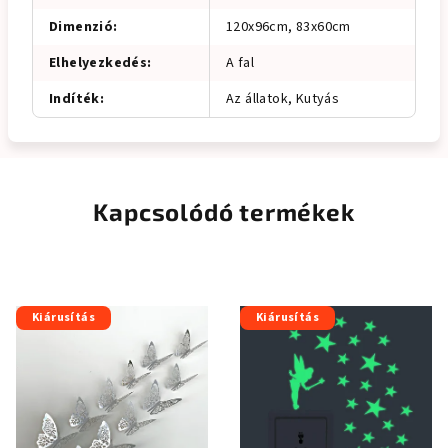
Dimenzió
:
120x96cm, 83x60cm
Elhelyezkedés
:
A fal
Indíték
:
Az állatok, Kutyás
Kapcsolódó termékek
Kiárusítás
Kiárusítás