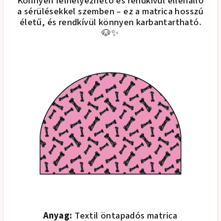
Könnyen felhelyezhető és rendkívül ellenálló
a sérülésekkel szemben – ez a matrica hosszú
életű, és rendkívül könnyen karbantartható.
🐶✨
Anyag:
Textil öntapadós matrica