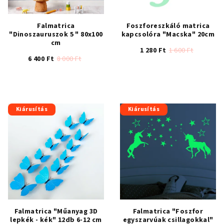
Falmatrica
Foszforeszkáló matrica
"Dinoszauruszok 5 " 80x100
kapcsolóra "Macska" 20cm
cm
1 280 Ft
1 600 Ft
6 400 Ft
8 000 Ft
A
A
termék
termék
átlagos
átlagos
értékelése
értékelése
5-
Kiárusítás
Kiárusítás
5-
ből
ből
5,0
4,5
csillag.
csillag.
Falmatrica "Műanyag 3D
Falmatrica "Foszfor
lepkék - kék" 12db 6-12 cm
egyszarvúak csillagokkal"