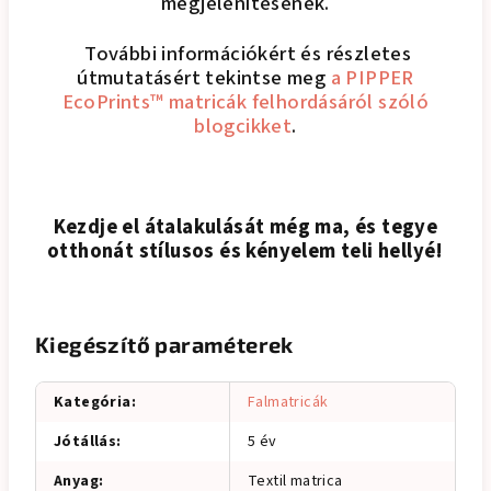
megjelenítésének.
További információkért és részletes
útmutatásért tekintse meg
a PIPPER
EcoPrints™ matricák felhordásáról szóló
blogcikket
.
Kezdje el átalakulását még ma, és tegye
otthonát stílusos és kényelem teli hellyé!
Kiegészítő paraméterek
Kategória
:
Falmatricák
Jótállás
:
5 év
Anyag
:
Textil matrica