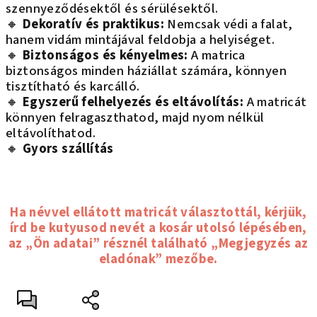
szennyeződésektől és sérülésektől.
🔸
Dekoratív és praktikus:
Nemcsak védi a falat,
hanem vidám mintájával feldobja a helyiséget.
🔸
Biztonságos és kényelmes:
A matrica
biztonságos minden háziállat számára, könnyen
tisztítható és karcálló.
🔸
Egyszerű felhelyezés és eltávolítás:
A matricát
könnyen felragaszthatod, majd nyom nélkül
eltávolíthatod.
🔸
Gyors szállítás
Ha névvel ellátott matricát választottál, kérjük,
írd be kutyusod nevét a kosár utolsó lépésében,
az „Ön adatai” résznél található „Megjegyzés az
eladónak” mezőbe.