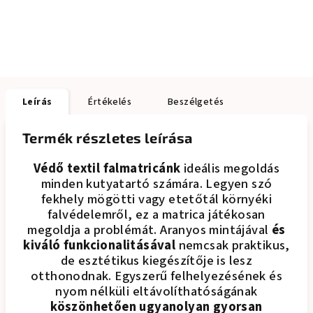
Leírás
Értékelés
Beszélgetés
Termék részletes leírása
Védő textil falmatricánk
ideális megoldás
minden kutyatartó számára. Legyen szó
fekhely mögötti vagy etetőtál környéki
falvédelemről, ez a matrica játékosan
megoldja a problémát. Aranyos mintájával
és
kiváló funkcionalitásával
nemcsak praktikus,
de esztétikus kiegészítője is lesz
otthonodnak. Egyszerű felhelyezésének és
nyom nélküli eltávolíthatóságának
köszönhetően ugyanolyan gyorsan