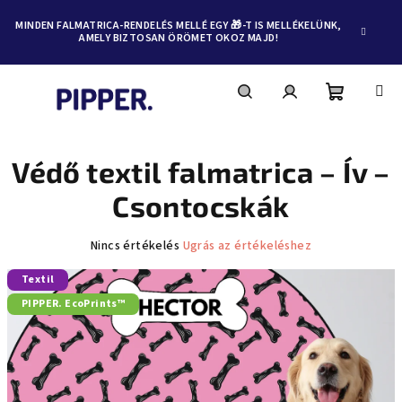
MINDEN FALMATRICA-RENDELÉS MELLÉ EGY 🎁-T IS MELLÉKELÜNK,
AMELY BIZTOSAN ÖRÖMET OKOZ MAJD!
Kosár
Keresés
Bejelentkezés
Ugrás
a
fő
Védő textil falmatrica – Ív –
tartalomhoz
Csontocskák
A
Nincs értékelés
Ugrás az értékeléshez
termék
Textil
átlagos
értékelése
PIPPER. EcoPrints™
5-
ből
0,0
csillag.