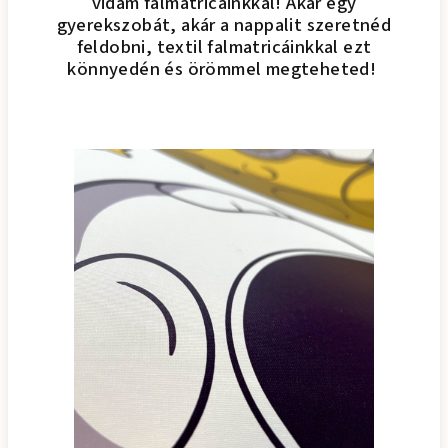
vidám falmatricáinkkal! Akár egy
gyerekszobát, akár a nappalit szeretnéd
feldobni, textil falmatricáinkkal ezt
könnyedén és örömmel megteheted!