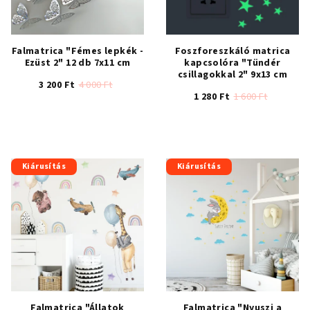
Falmatrica "Fémes lepkék -
Foszforeszkáló matrica
Ezüst 2" 12 db 7x11 cm
kapcsolóra "Tündér
csillagokkal 2" 9x13 cm
3 200 Ft
4 000 Ft
1 280 Ft
1 600 Ft
Kiárusítás
Kiárusítás
Falmatrica "Állatok
Falmatrica "Nyuszi a