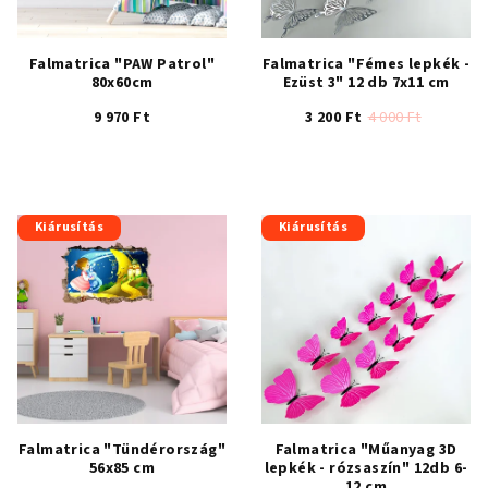
Falmatrica "PAW Patrol"
Falmatrica "Fémes lepkék -
80x60cm
Ezüst 3" 12 db 7x11 cm
9 970 Ft
3 200 Ft
4 000 Ft
A
A
termék
termék
átlagos
átlagos
értékelése
értékelése
Kiárusítás
Kiárusítás
5-
5-
ből
ből
4,5
4,0
csillag.
csillag.
Falmatrica "Tündérország"
Falmatrica "Műanyag 3D
56x85 cm
lepkék - rózsaszín" 12db 6-
12 cm