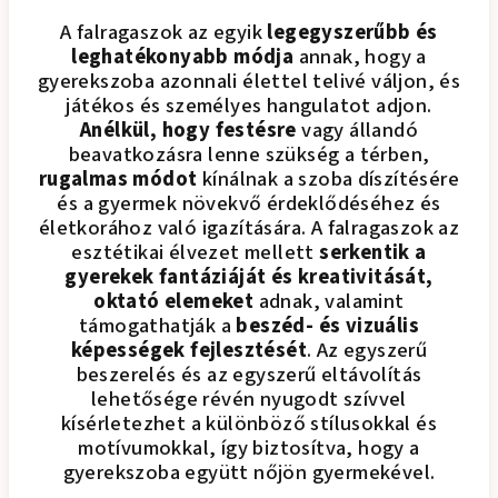
A falragaszok az egyik
legegyszerűbb és
leghatékonyabb módja
annak, hogy a
gyerekszoba azonnali élettel telivé váljon, és
játékos és személyes hangulatot adjon.
Anélkül, hogy festésre
vagy állandó
beavatkozásra lenne szükség a térben,
rugalmas módot
kínálnak a szoba díszítésére
és a gyermek növekvő érdeklődéséhez és
életkorához való igazítására. A falragaszok az
esztétikai élvezet mellett
serkentik a
gyerekek fantáziáját és kreativitását,
oktató elemeket
adnak, valamint
támogathatják a
beszéd- és vizuális
képességek fejlesztését
. Az egyszerű
beszerelés és az egyszerű eltávolítás
lehetősége révén nyugodt szívvel
kísérletezhet a különböző stílusokkal és
motívumokkal, így biztosítva, hogy a
gyerekszoba együtt nőjön gyermekével.