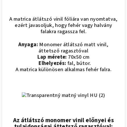
A matrica átlátszó vinil fóliára van nyomtatva,
ezért javasoljuk, hogy fehér vagy halvány
falakra ragassza fel.
Anyaga:
Monomer átlátszó matt vinil,
áttetsző ragasztóval
Lap mérete:
70x50 cm
Elhelyezés:
fal, bútor.
A matrica különösen alkalmas fehér falra.
Az átlátszó monomer vinil előnyei és
tulajdonságai áttetsző ragasztóval: