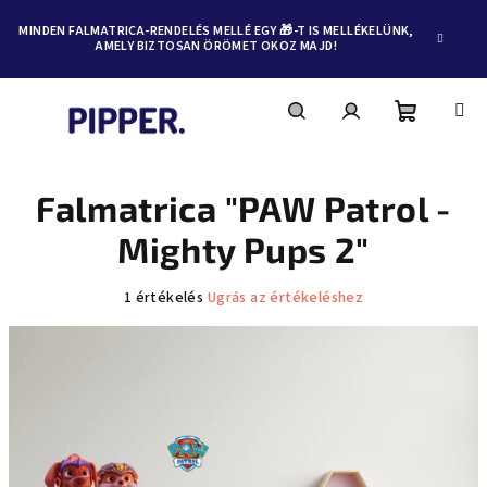
MINDEN FALMATRICA-RENDELÉS MELLÉ EGY 🎁-T IS MELLÉKELÜNK,
AMELY BIZTOSAN ÖRÖMET OKOZ MAJD!
Kosár
Keresés
Bejelentkezés
Ugrás
a
fő
Falmatrica "PAW Patrol -
tartalomhoz
Mighty Pups 2"
A
1 értékelés
Ugrás az értékeléshez
termék
átlagos
értékelése
5-
ből
5,0
csillag.