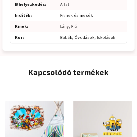
Elhelyezkedés
:
A fal
Indíték
:
Filmek és mesék
Kinek
:
Lány, Fiú
Kor
:
Babák, Óvodások, Iskolások
Kapcsolódó termékek