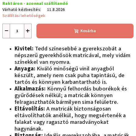
Raktáron - azonnal szállítandó
Várható kézbesítés:
11.8.2026
Szállítási lehetőségek
−
+
Kosárba
Kivitel:
Tedd színesebbé a gyerekszobát a
népszerű gyerekhősök matricával, mely vidám
színekkel van nyomva.
Anyaga:
Kiváló minőségű vinil anyagból
készült, amely nem csak puha tapintású, de
tartós és könnyen karbantartható is.
Alkalmazás:
Könnyű felhordás buborékok és
gyűrődések nélkül; a matricák könnyen
felragaszthatók bármilyen sima felületre.
Eltávolítás:
A matricák biztonságosan
eltávolíthatók anélkül, hogy megsértenék a
falakat vagy ragasztó maradványokat
hagynának.
Biztonság:
Ideális gyerekszobába, a matricák