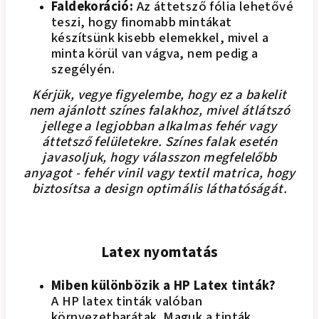
Faldekoráció:
Az áttetsző fólia lehetővé
teszi, hogy finomabb mintákat
készítsünk kisebb elemekkel, mivel a
minta körül van vágva, nem pedig a
szegélyén.
Kérjük, vegye figyelembe, hogy ez a bakelit
nem ajánlott színes falakhoz, mivel átlátszó
jellege a legjobban alkalmas fehér vagy
áttetsző felületekre. Színes falak esetén
javasoljuk, hogy válasszon megfelelőbb
anyagot - fehér vinil vagy textil matrica, hogy
biztosítsa a design optimális láthatóságát.
Latex nyomtatás
Miben különbözik a HP Latex tinták?
A HP latex tinták valóban
környezetbarátak. Maguk a tinták