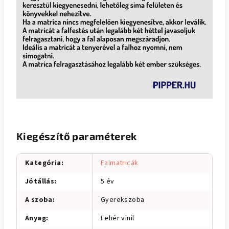
Kiegészítő paraméterek
Kategória
:
Falmatricák
Jótállás
:
5 év
A szoba
:
Gyerekszoba
Anyag
:
Fehér vinil