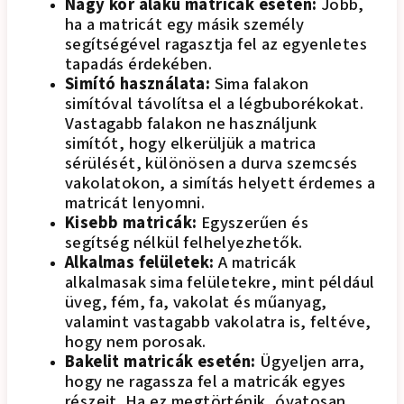
Nagy kör alakú matricák esetén:
Jobb,
ha a matricát egy másik személy
segítségével ragasztja fel az egyenletes
tapadás érdekében.
Simító használata:
Sima falakon
simítóval távolítsa el a légbuborékokat.
Vastagabb falakon ne használjunk
simítót, hogy elkerüljük a matrica
sérülését, különösen a durva szemcsés
vakolatokon, a simítás helyett érdemes a
matricát lenyomni.
Kisebb matricák:
Egyszerűen és
segítség nélkül felhelyezhetők.
Alkalmas felületek:
A matricák
alkalmasak sima felületekre, mint például
üveg, fém, fa, vakolat és műanyag,
valamint vastagabb vakolatra is, feltéve,
hogy nem porosak.
Bakelit matricák esetén:
Ügyeljen arra,
hogy ne ragassza fel a matricák egyes
részeit. Ha ez megtörténik, óvatosan