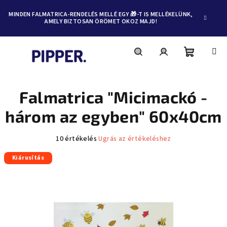
MINDEN FALMATRICA-RENDELÉS MELLÉ EGY 🎁-T IS MELLÉKELÜNK,
AMELY BIZTOSAN ÖRÖMET OKOZ MAJD!
Kosár
Keresés
Bejelentkezés
Ugrás
a
fő
Falmatrica "Micimackó -
tartalomhoz
három az egyben" 60x40cm
A
10 értékelés
Ugrás az értékeléshez
termék
Kiárusítás
átlagos
értékelése
5-
ből
4,4
csillag.