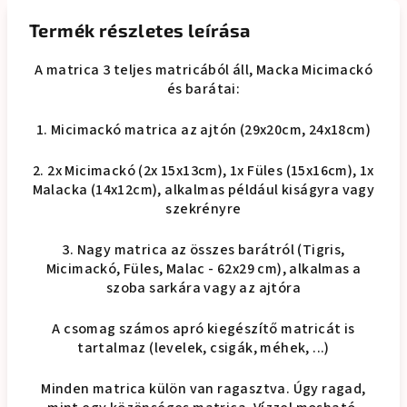
Termék részletes leírása
A matrica 3 teljes matricából áll, Macka Micimackó
és barátai:
1. Micimackó matrica az ajtón (29x20cm, 24x18cm)
2. 2x Micimackó (2x 15x13cm), 1x Füles (15x16cm), 1x
Malacka (14x12cm), alkalmas például kiságyra vagy
szekrényre
3. Nagy matrica az összes barátról (Tigris,
Micimackó, Füles, Malac - 62x29 cm), alkalmas a
szoba sarkára vagy az ajtóra
A csomag számos apró kiegészítő matricát is
tartalmaz (levelek, csigák, méhek, ...)
Minden matrica külön van ragasztva. Úgy ragad,