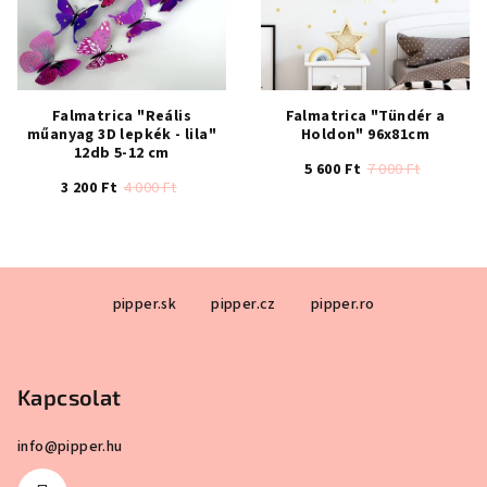
Falmatrica "Reális
Falmatrica "Tündér a
műanyag 3D lepkék - lila"
Holdon" 96x81cm
12db 5-12 cm
5 600 Ft
7 000 Ft
3 200 Ft
4 000 Ft
A
A
termék
termék
átlagos
átlagos
értékelése
L
értékelése
5-
pipper.sk
pipper.cz
pipper.ro
á
5-
ből
b
ből
5,0
4,3
csillag.
l
csillag.
Kapcsolat
é
c
info
@
pipper.hu