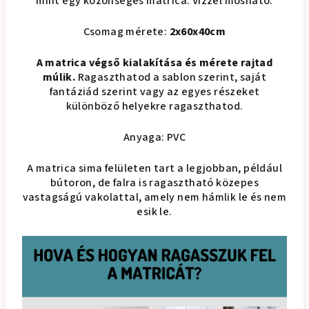
mint egy közönséges matrica. Vízzel mosható.
Csomag mérete:
2x60x40cm
A matrica végső kialakítása és mérete rajtad
múlik.
Ragaszthatod a sablon szerint, saját
fantáziád szerint vagy az egyes részeket
különböző helyekre ragaszthatod.
Anyaga: PVC
A matrica sima felületen tart a legjobban, például
bútoron, de falra is ragasztható közepes
vastagságú vakolattal, amely nem hámlik le és nem
esik le.