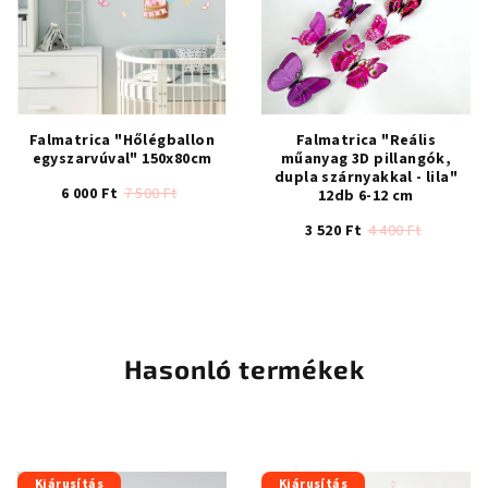
csillag.
csillag.
Falmatrica "Hőlégballon
Falmatrica "Reális
egyszarvúval" 150x80cm
műanyag 3D pillangók,
dupla szárnyakkal - lila"
6 000 Ft
7 500 Ft
12db 6-12 cm
3 520 Ft
4 400 Ft
A
termék
átlagos
értékelése
5-
ből
Hasonló termékek
4,7
csillag.
Kiárusítás
Kiárusítás