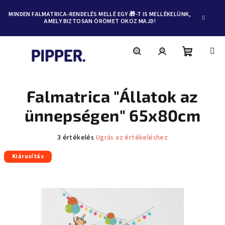
MINDEN FALMATRICA-RENDELÉS MELLÉ EGY 🎁-T IS MELLÉKELÜNK,
AMELY BIZTOSAN ÖRÖMET OKOZ MAJD!
Kosár
Keresés
Bejelentkezés
Ugrás
a
fő
Falmatrica "Állatok az
tartalomhoz
ünnepségen" 65x80cm
A
3 értékelés
Ugrás az értékeléshez
termék
Kiárusítás
átlagos
értékelése
5-
ből
5,0
csillag.