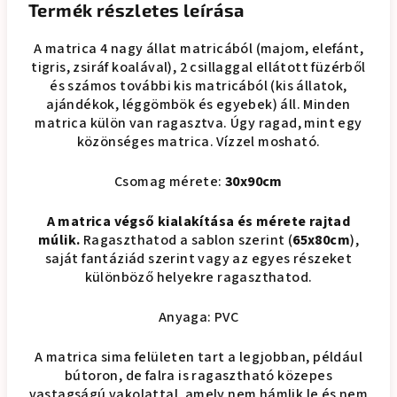
Termék részletes leírása
A matrica 4 nagy állat matricából (majom, elefánt,
tigris, zsiráf koalával), 2 csillaggal ellátott füzérből
és számos további kis matricából (kis állatok,
ajándékok, léggömbök és egyebek) áll. Minden
matrica külön van ragasztva. Úgy ragad, mint egy
közönséges matrica. Vízzel mosható.
Csomag mérete:
30x90cm
A matrica végső kialakítása és mérete rajtad
múlik.
Ragaszthatod a sablon szerint (
65x80cm
),
saját fantáziád szerint vagy az egyes részeket
különböző helyekre ragaszthatod.
Anyaga: PVC
A matrica sima felületen tart a legjobban, például
bútoron, de falra is ragasztható közepes
vastagságú vakolattal, amely nem hámlik le és nem