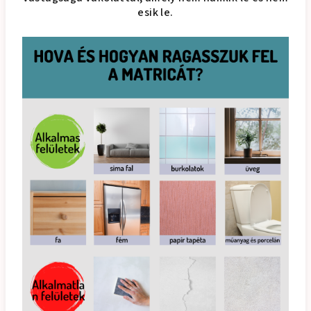
esik le.