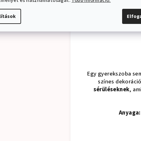
ítményét és használhatóságát.
Több információ.
lítások
Elfo
Egy gyerekszoba sem
színes dekoráció
sérüléseknek
, am
Anyaga: