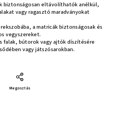
k biztonságosan eltávolíthatók anélkül,
alakat vagy ragasztó maradványokat
erekszobába, a matricák biztonságosak és
os vegyszereket.
 falak, bútorok vagy ajtók díszítésére
sődében vagy játszósarokban.
Megosztás