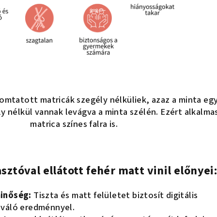
yomtatott matricák szegély nélküliek, azaz a minta eg
y nélkül vannak levágva a minta szélén. Ezért alkalma
matrica színes falra is.
sztóval ellátott fehér matt vinil előnyei
inőség:
Tiszta és matt felületet biztosít digitális
iváló eredménnyel.