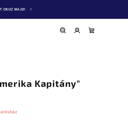
ET OKOZ MAJD!
Keresés
Bejelentkezés
Kosár
Amerika Kapitány"
keléshez