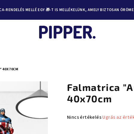
A-RENDELÉS MELLÉ EGY 🎁-T IS MELLÉKELÜNK, AMELY BIZTOSAN ÖRÖM
" 40X70CM
Falmatrica "
40x70cm
A
Nincs értékelés
Ugrás az érté
termék
átlagos