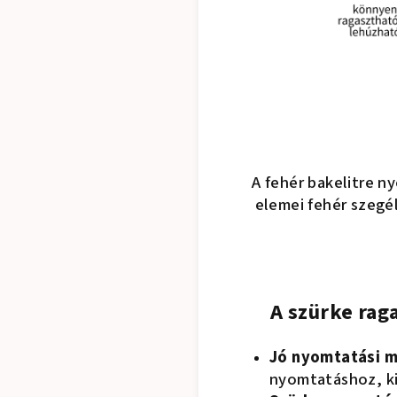
A fehér bakelitre n
elemei fehér szegél
A szürke raga
Jó nyomtatási m
nyomtatáshoz, k