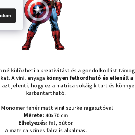
gadom
 nélkülözheti a kreativitást és a gondolkodást támo
kat. A vinil anyaga
könnyen felhordható és ellenáll a
i azt jelenti, hogy ez a matrica sokáig kitart és könny
karbantartható.
Monomer fehér matt vinil szürke ragasztóval
Mérete:
40x70 cm
Elhelyezés:
fal, bútor.
A matrica színes falra is alkalmas.