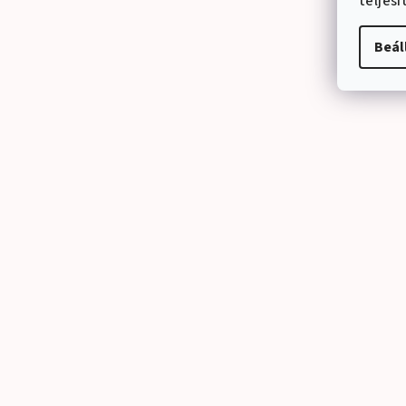
teljes
Beál