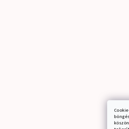
Cookie
böngés
köszön