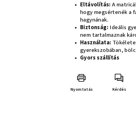
Eltávolítás:
A matricá
hogy megsértenék a f
hagynának.
Biztonság:
Ideális gy
nem tartalmaznak kár
Használata:
Tökéletes
gyerekszobában, bölc
Gyors szállítás
Nyomtatás
Kérdés