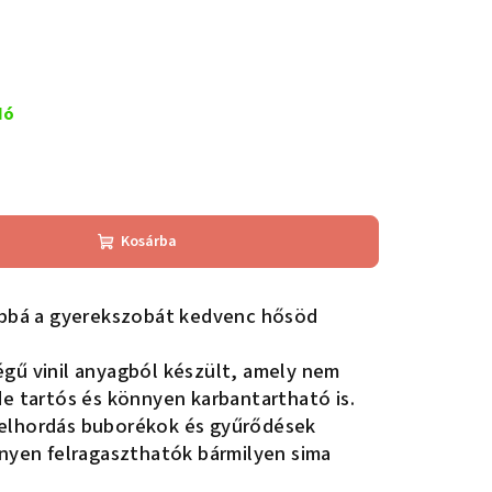
dó
Kosárba
bbá a gyerekszobát kedvenc hősöd
gű vinil anyagból készült, amely nem
de tartós és könnyen karbantartható is.
elhordás buborékok és gyűrődések
nnyen felragaszthatók bármilyen sima