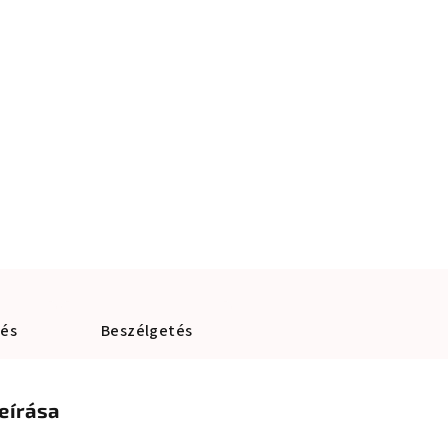
lés
Beszélgetés
eírása