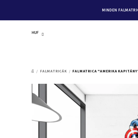
MINDEN FALMATRIC
HUF
Ugrás
a
/
FALMATRICÁK
/
FALMATRICA "AMERIKA KAPITÁNY
KEZDŐLAP
fő
tartalomhoz