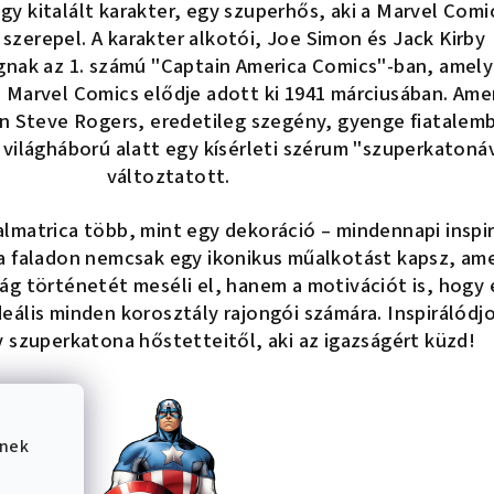
gy kitalált karakter, egy szuperhős, aki a Marvel Comi
szerepel. A karakter alkotói, Joe Simon és Jack Kirby
gnak az 1. számú "Captain America Comics"-ban, amely
 Marvel Comics elődje adott ki 1941 márciusában. Ame
én Steve Rogers, eredetileg szegény, gyenge fiatalem
k világháború alatt egy kísérleti szérum "szuperkatoná
változtatott.
almatrica több, mint egy dekoráció – mindennapi inspir
a faladon nemcsak egy ikonikus műalkotást kapsz, ame
ág történetét meséli el, hanem a motivációt is, hogy
Ideális minden korosztály rajongói számára. Inspirálódj
 szuperkatona hőstetteitől, aki az igazságért küzd!
ének