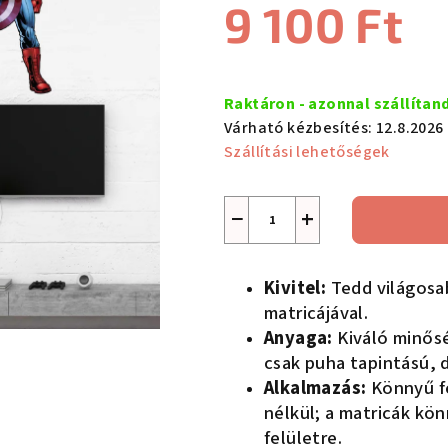
9 100 Ft
értékelése
5-
ből
Egységár:
0,0
Raktáron - azonnal szállítan
csillag.
Várható kézbesítés:
12.8.2026
Szállítási lehetőségek
−
+
Kivitel:
Tedd világosa
matricájával.
Anyaga:
Kiváló minősé
csak puha tapintású, 
Alkalmazás:
Könnyű f
nélkül; a matricák kö
felületre.