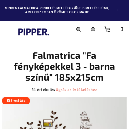
MINDEN FALMATRICA-RENDELÉS MELLÉ EGY 🎁-T IS MELLÉKELÜNK,
AMELY BIZTOSAN ÖRÖMET OKOZ MAJD!
Kosár
Keresés
Bejelentkezés
Ugrás
a
fő
Falmatrica "Fa
tartalomhoz
fényképekkel 3 - barna
színű" 185x215cm
A
31 értékelés
Ugrás az értékeléshez
termék
Kiárusítás
átlagos
értékelése
5-
ből
4,7