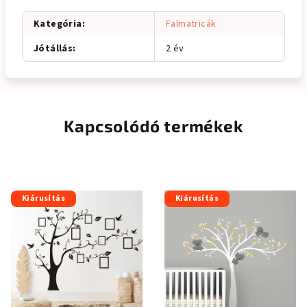
Kategória
:
Falmatricák
Jótállás
:
2 év
Kapcsolódó termékek
Kiárusítás
Kiárusítás