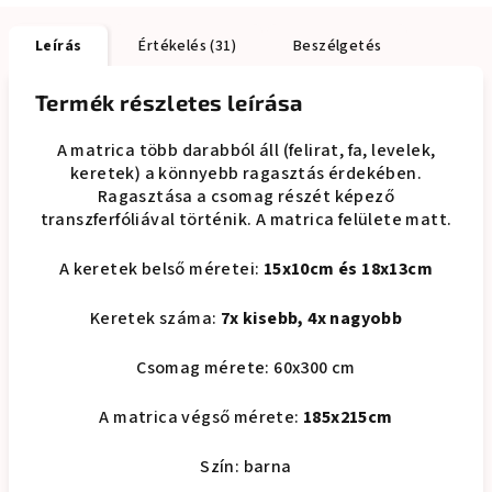
Leírás
Értékelés (31)
Beszélgetés
Termék részletes leírása
A matrica több darabból áll (felirat, fa, levelek,
keretek) a könnyebb ragasztás érdekében.
Ragasztása a csomag részét képező
transzferfóliával történik. A matrica felülete matt.
A keretek belső méretei:
15x10cm és 18x13cm
Keretek száma:
7x kisebb, 4x nagyobb
Csomag mérete: 60x300 cm
A matrica végső mérete:
185x215cm
Szín: barna