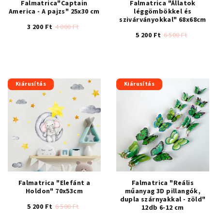
Falmatrica"Captain
Falmatrica "Állatok
America - A pajzs" 25x30 cm
léggömbökkel és
szivárványokkal" 68x68cm
3 200 Ft
4 000 Ft
5 200 Ft
6 500 Ft
A
A
termék
termék
átlagos
átlagos
értékelése
értékelése
5-
Kiárusítás
Kiárusítás
5-
ből
ből
4,2
5,0
csillag.
csillag.
Falmatrica "Elefánt a
Falmatrica "Reális
Holdon" 70x53cm
műanyag 3D pillangók,
dupla szárnyakkal - zöld"
5 200 Ft
6 500 Ft
12db 6-12 cm