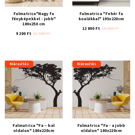
Falmatrica"Nagy fa
Falmatrica "Fehér fa
fényképekkel - jobb"
koalákkal" 195x220cm
180x250 cm
12 800 Ft
16 000 Ft
9 200 Ft
11 500 Ft
A
A
termék
termék
átlagos
átlagos
értékelése
értékelése
5-
Kiárusítás
Kiárusítás
5-
ből
ből
4,7
4,2
csillag.
csillag.
Falmatrica "Fa – bal
Falmatrica "Fa - a jobb
oldalon" 180x220cm
oldalon" 180x220cm