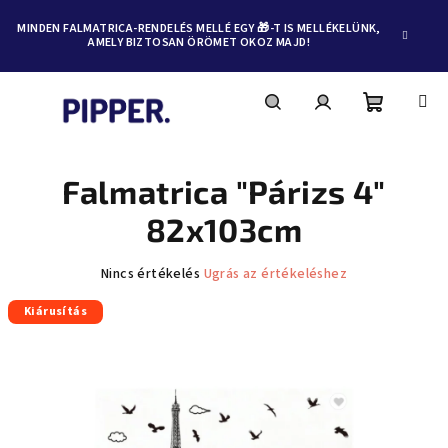
MINDEN FALMATRICA-RENDELÉS MELLÉ EGY 🎁-T IS MELLÉKELÜNK,
AMELY BIZTOSAN ÖRÖMET OKOZ MAJD!
Kosár
Keresés
Bejelentkezés
Ugrás
a
fő
Falmatrica "Párizs 4"
tartalomhoz
82x103cm
A
Nincs értékelés
Ugrás az értékeléshez
termék
Kiárusítás
átlagos
értékelése
5-
ből
0,0
csillag.