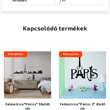
Jótállás
:
2 év
Kapcsolódó termékek
Kiárusítás
Kiárusítás
Falmatrica"Párizs" 55x165
Falmatrica"Párizs 2" 41x43
cm
cm