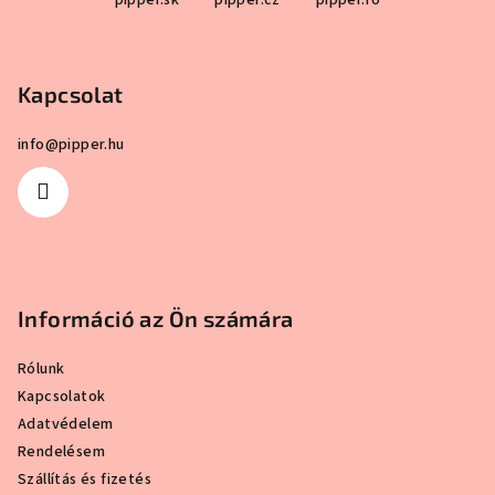
pipper.sk
pipper.cz
pipper.ro
á
5-
5-
b
ből
ből
5,0
5,0
l
csillag.
csillag.
Kapcsolat
é
c
info
@
pipper.hu
Információ az Ön számára
Rólunk
Kapcsolatok
Adatvédelem
Rendelésem
Szállítás és fizetés