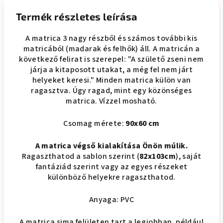
Termék részletes leírása
A matrica 3 nagy részből és számos további kis
matricából (madarak és felhők) áll. A matricán a
következő felirat is szerepel: "A születő zseni nem
járja a kitaposott utakat, a még fel nem járt
helyeket keresi." Minden matrica külön van
ragasztva. Úgy ragad, mint egy közönséges
matrica. Vízzel mosható.
Csomag mérete:
90x60 cm
A matrica végső kialakítása Önön múlik.
Ragaszthatod a sablon szerint (
82x103cm
), saját
fantáziád szerint vagy az egyes részeket
különböző helyekre ragaszthatod.
Anyaga: PVC
A matrica sima felületen tart a legjobban, például