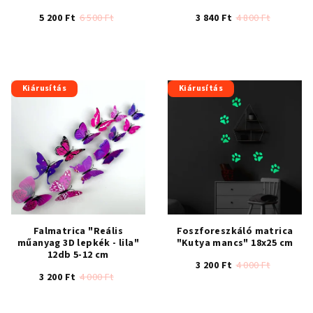
5 200 Ft
6 500 Ft
3 840 Ft
4 800 Ft
Kiárusítás
Kiárusítás
Falmatrica "Reális
Foszforeszkáló matrica
műanyag 3D lepkék - lila"
"Kutya mancs" 18x25 cm
12db 5-12 cm
3 200 Ft
4 000 Ft
3 200 Ft
4 000 Ft
A
A
termék