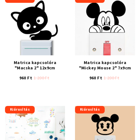
Matrica kapcsolóra
Matrica kapcsolóra
"Macska 2" 12x9cm
"Mickey Mouse 2" 7x9cm
960 Ft
1 200 Ft
960 Ft
1 200 Ft
A
termék
átlagos
értékelése
Kiárusítás
Kiárusítás
5-
ből
5,0
csillag.