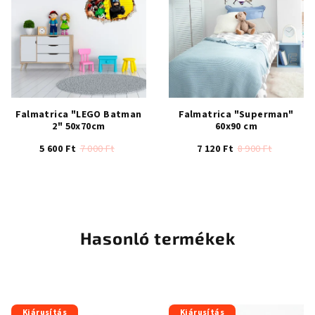
3,9
4,5
csillag.
csillag.
Falmatrica "LEGO Batman
Falmatrica "Superman"
2" 50x70cm
60x90 cm
5 600 Ft
7 000 Ft
7 120 Ft
8 900 Ft
Hasonló termékek
Kiárusítás
Kiárusítás