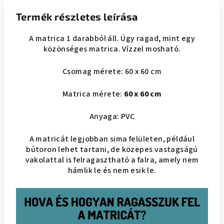
Termék részletes leírása
A matrica 1 darabból áll. Úgy ragad, mint egy
közönséges matrica. Vízzel mosható.
Csomag mérete: 60 x 60 cm
Matrica mérete:
60 x 60 cm
Anyaga: PVC
A matricát legjobban sima felületen, például
bútoron lehet tartani, de közepes vastagságú
vakolattal is felragasztható a falra, amely nem
hámlik le és nem esik le.