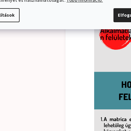
ítményét és használhatóságát.
Több információ.
lítások
Elfo