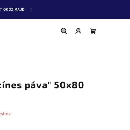
ET OKOZ MAJD!
Keresés
Bejelentkezés
Kosár
zínes páva" 50x80
éshez