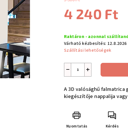
5 300 Ft
értékelése
4 240 Ft
5-
ből
4,4
Egységár:
csillag.
Raktáron - azonnal szállítan
Várható kézbesítés:
12.8.2026
Szállítási lehetőségek
−
+
A 3D valósághű falmatrica 
kiegészítője nappalija vag
Nyomtatás
Kérdés