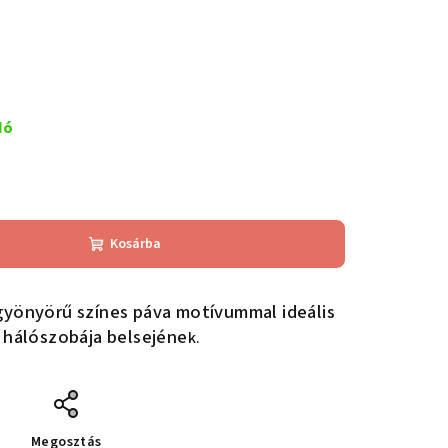
dó
Kosárba
gyönyörű színes páva motívummal ideális
y hálószobája belsejéne
k.
Megosztás