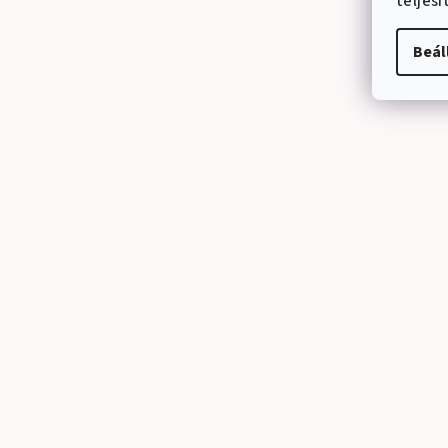
teljes
Beál