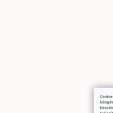
Cookie
böngés
köszön