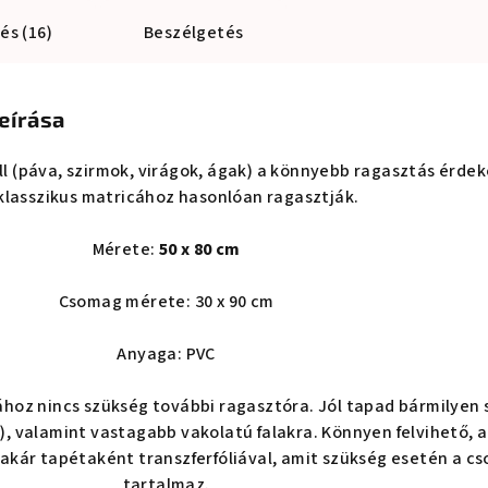
és (16)
Beszélgetés
eírása
ll (páva, szirmok, virágok, ágak) a könnyebb ragasztás érde
klasszikus matricához hasonlóan ragasztják.
Mérete:
50 x 80 cm
Csomag mérete: 30 x 90 cm
Anyaga: PVC
ához nincs szükség további ragasztóra. Jól tapad bármilyen 
ém), valamint vastagabb vakolatú falakra. Könnyen felvihető, 
 akár tapétaként transzferfóliával, amit szükség esetén a c
tartalmaz.