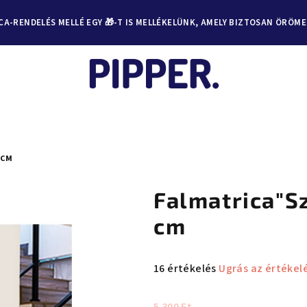
A-RENDELÉS MELLÉ EGY 🎁-T IS MELLÉKELÜNK, AMELY BIZTOSAN ÖRÖM
 CM
Falmatrica"S
cm
A
16 értékelés
Ugrás az értékel
termék
átlagos