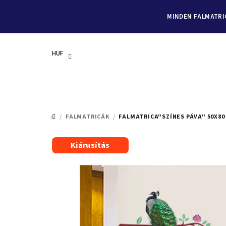
MINDEN FALMATRIC
HUF
Ugrás
a
/
FALMATRICÁK
/
FALMATRICA"SZÍNES PÁVA" 50X80
KEZDŐLAP
fő
tartalomhoz
Kiárusítás