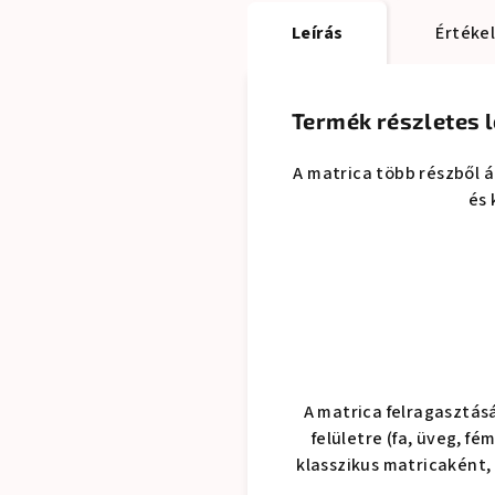
Leírás
Értékel
Termék részletes l
A matrica több részből á
és 
A matrica felragasztás
felületre (fa, üveg, f
klasszikus matricaként,