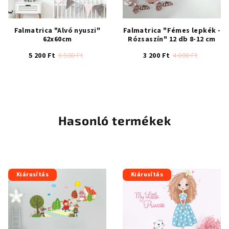
Falmatrica "Alvó nyuszi"
Falmatrica "Fémes lepkék -
62x60cm
Rózsaszín" 12 db 8-12 cm
5 200 Ft
6 500 Ft
3 200 Ft
4 000 Ft
A
termék
átlagos
értékelése
5-
Hasonló termékek
ből
4,7
csillag.
Kiárusítás
Kiárusítás