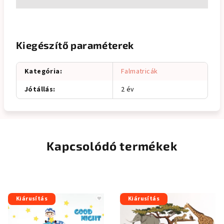
Kiegészítő paraméterek
Kategória
:
Falmatricák
Jótállás
:
2 év
Kapcsolódó termékek
Kiárusítás
Kiárusítás