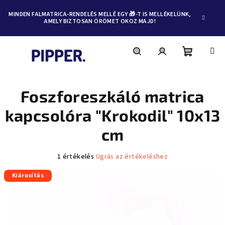
MINDEN FALMATRICA-RENDELÉS MELLÉ EGY 🎁-T IS MELLÉKELÜNK,
AMELY BIZTOSAN ÖRÖMET OKOZ MAJD!
Kosár
Keresés
Bejelentkezés
Ugrás
a
fő
Foszforeszkáló matrica
tartalomhoz
kapcsolóra "Krokodil" 10x13
cm
A
1 értékelés
Ugrás az értékeléshez
termék
Kiárusítás
átlagos
értékelése
5-
ből
5,0