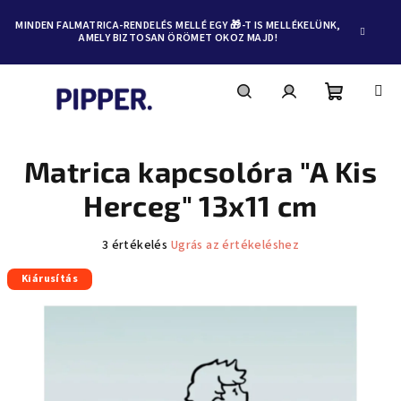
MINDEN FALMATRICA-RENDELÉS MELLÉ EGY 🎁-T IS MELLÉKELÜNK,
AMELY BIZTOSAN ÖRÖMET OKOZ MAJD!
Kosár
Keresés
Bejelentkezés
Ugrás
a
fő
Matrica kapcsolóra "A Kis
tartalomhoz
Herceg" 13x11 cm
A
3 értékelés
Ugrás az értékeléshez
termék
Kiárusítás
átlagos
értékelése
5-
ből
4,0
csillag.