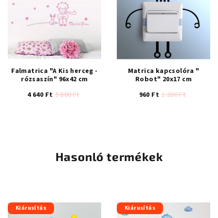
csillag.
csillag.
Falmatrica "A Kis herceg -
Matrica kapcsolóra "
rózsaszín" 96x42 cm
Robot" 20x17 cm
4 640 Ft
5 800 Ft
960 Ft
1 200 Ft
Hasonló termékek
Kiárusítás
Kiárusítás