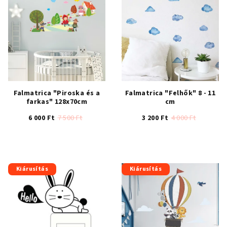
Falmatrica "Piroska és a
Falmatrica "Felhők" 8 - 11
farkas" 128x70cm
cm
6 000 Ft
7 500 Ft
3 200 Ft
4 000 Ft
A
termék
átlagos
értékelése
Kiárusítás
Kiárusítás
5-
ből
5,0
csillag.