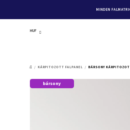
MINDEN FALMATRIC
HUF
Ugrás
a
/
KÁRPITOZOTT FALPANEL
/
BÁRSONY KÁRPITOZOTT 
KEZDŐLAP
fő
tartalomhoz
bársony