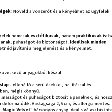
ségek:
Növeld a vonzerőt és a kényelmet az ügyfelek
anelek nemcsak
esztétikusak
, hanem
praktikusak
is: h
tanak, puhaságot és biztonságot.
Ideálisak minden
retnéd javítani a megjelenést és a kényelmet.
 következő anyagokból készül:
slap
- ellenálló a sérülésekkel, hajlítással és
ben, mégis könnyű.
almasságot és puhaságot biztosít a panelnek, és hoss
 deformálódik. Vastagsága 2,5 cm, és allergiamentes.
 „
Magic Velvet
” bársonyos anyag ideális választás int