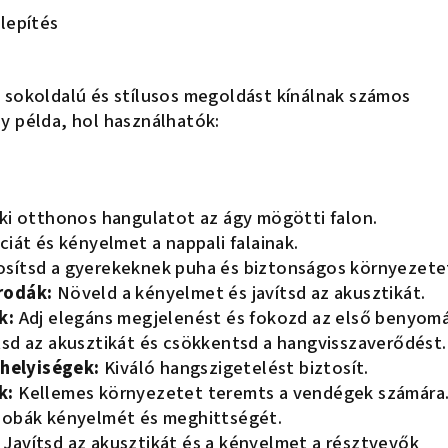
elepítés
 sokoldalú és stílusos megoldást kínálnak számos
y példa, hol használhatók:
 ki otthonos hangulatot az ágy mögötti falon.
ciát és kényelmet a nappali falainak.
osítsd a gyerekeknek puha és biztonságos környezete
rodák:
Növeld a kényelmet és javítsd az akusztikát.
k:
Adj elegáns megjelenést és fokozd az első benyomá
sd az akusztikát és csökkentsd a hangvisszaverődést.
 helyiségek:
Kiváló hangszigetelést biztosít.
k:
Kellemes környezetet teremts a vendégek számára
zobák kényelmét és meghittségét.
Javítsd az akusztikát és a kényelmet a résztvevők