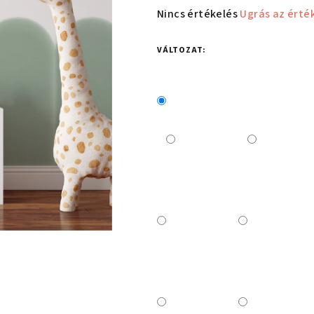
A
Nincs értékelés
Ugrás az érté
termék
átlagos
VÁLTOZAT:
értékelése
5-
ből
0,0
csillag.