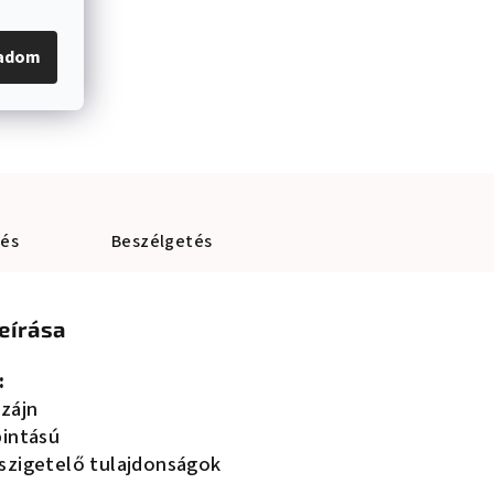
gadom
lés
Beszélgetés
eírása
:
izájn
pintású
szigetelő tulajdonságok