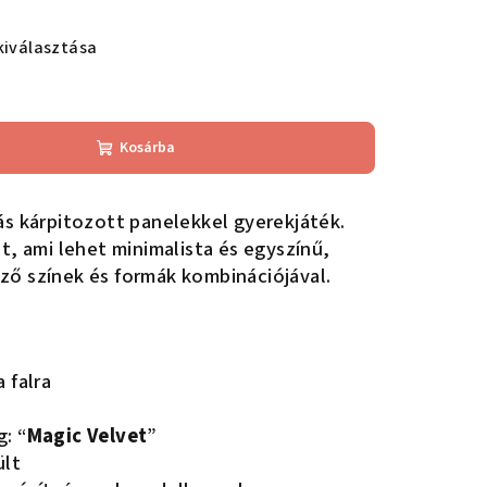
kiválasztása
Kosárba
ás kárpitozott panelekkel gyerekjáték.
t, ami lehet minimalista és egyszínű,
ző színek és formák kombinációjával.
 falra
: “
Magic Velvet
”
ült