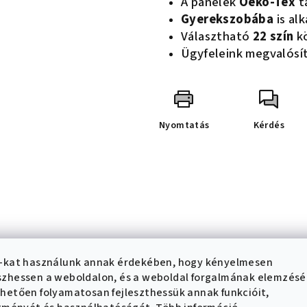
A panelek
Oeko-Tex
t
Gyerekszobába
is al
Választható
22 szín
k
Ügyfeleink megvalósít
Nyomtatás
Kérdés
-kat használunk annak érdekében, hogy kényelmesen
zhessen a weboldalon, és a weboldal forgalmának elemzés
hetően folyamatosan fejleszthessük annak funkcióit,