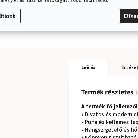
ítményét és használhatóságát.
Több információ.
lítások
Elfo
Leírás
Értéke
Termék részletes l
A termék fő jellemzői
• Divatos és modern d
• Puha és kellemes ta
• Hangszigetelő és hő
• Könnyen tisztítható