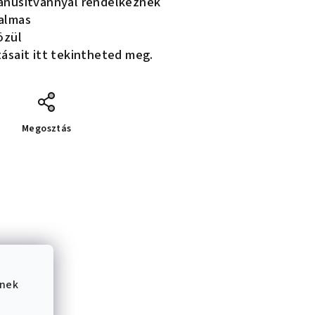
anúsítvánnyal rendelkeznek
kalmas
özül
ásait itt tekintheted meg.
Megosztás
ének