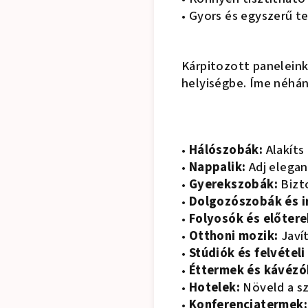
• Gyors és egyszerű t
Kárpitozott paneleink
helyiségbe. Íme néhán
•
Hálószobák:
Alakíts
•
Nappalik:
Adj elegan
•
Gyerekszobák:
Bizt
•
Dolgozószobák és i
•
Folyosók és előtere
•
Otthoni mozik:
Javít
•
Stúdiók és felvételi
•
Éttermek és kávézó
•
Hotelek:
Növeld a s
•
Konferenciatermek: