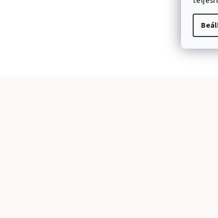
teljes
Beál