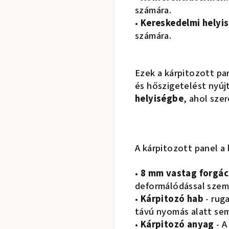
számára.
•
Kereskedelmi helyi
számára.
Ezek a kárpitozott p
és hőszigetelést nyúj
helyiségbe
, ahol sze
A kárpitozott panel a
•
8 mm vastag forgác
deformálódással szem
•
Kárpitozó hab
- rug
távú nyomás alatt sem
•
Kárpitozó anyag
- A