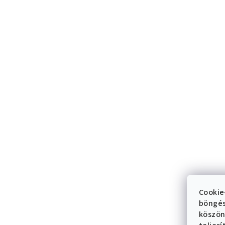
Cookie
böngés
köszön