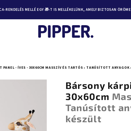
A-RENDELÉS MELLÉ EGY 🎁-T IS MELLÉKELÜNK, AMELY BIZTOSAN ÖRÖM
PANEL - ÍVES - 30X60CM
MASSZÍV ÉS TARTÓS • TANÚSÍTOTT ANYAGOK 
Bársony kárpi
30x60cm
Mas
Tanúsított a
készült