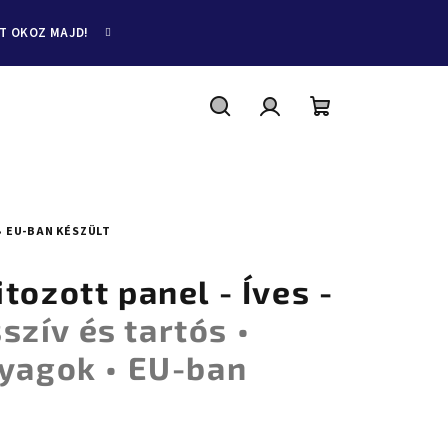
ET OKOZ MAJD!
Keresés
Bejelentkezés
Kosár
• EU-BAN KÉSZÜLT
tozott panel - Íves -
szív és tartós •
nyagok • EU-ban