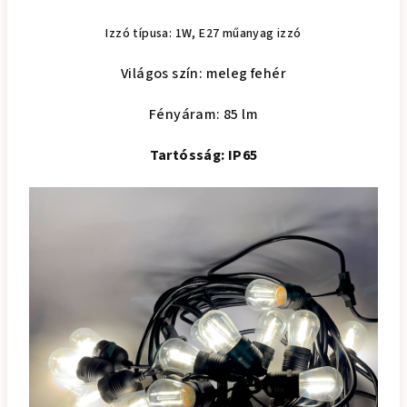
Izzó típusa: 1W, E27 műanyag izzó
Világos szín: meleg fehér
Fényáram: 85 lm
Tartósság: IP65