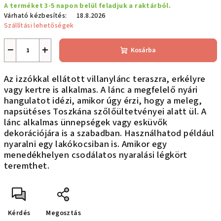
A terméket 3-5 napon belül feladjuk a raktárból.
E
Várható kézbesítés:
18.8.2026
Szállítási lehetőségek
S
−
+
Kosárba
Az izzókkal ellátott villanylánc teraszra, erkélyre
vagy kertre is alkalmas. A lánc a megfelelő nyári
hangulatot idézi, amikor úgy érzi, hogy a meleg,
napsütéses Toszkána szőlőültetvényei alatt ül. A
lánc alkalmas ünnepségek vagy esküvők
dekorációjára is a szabadban. Használhatod például
nyaralni egy lakókocsiban is. Amikor egy
menedékhelyen csodálatos nyaralási légkört
teremthet.
Kérdés
Megosztás