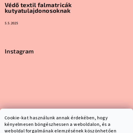
Védő textil falmatricák
kutyatulajdonosoknak
5.5.2025
Instagram
Cookie-kat használunk annak érdekében, hogy
kényelmesen böngészhessen a weboldalon, és a
weboldal forgalmának elemzésének köszönhetően