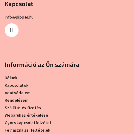
Kapcsolat
é
c
info
@
pipper.hu
Információ az Ön számára
Rólunk
Kapcsolatok
Adatvédelem
Rendelésem
Szállítás és fizetés
Webáruház értékelése
Gyors kapcsolatfelvétel
Felhasználási feltételek