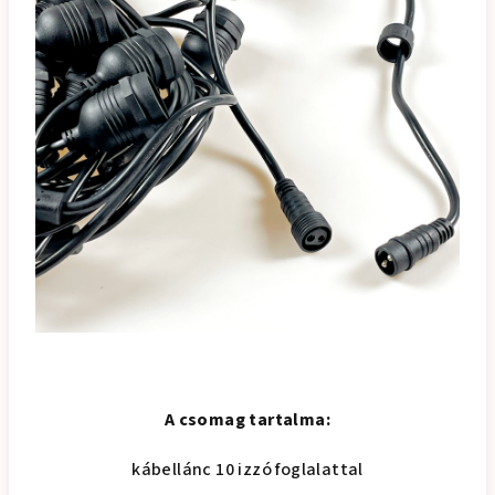
A csomag tartalma:
kábellánc 10 izzó foglalattal