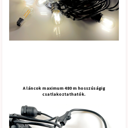
A láncok maximum 480 m hosszúságig
csatlakoztathatók.