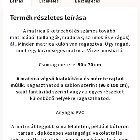
Leírás
Értékelés
Beszélgetés
Termék részletes leírása
A matrica 6 ketrecből és számos további
matricából (pillangók, madarak, szirmok és virágok)
áll. Minden matrica külön van ragasztva. Úgy ragad,
mint egy közönséges matrica. Vízzel mosható.
Csomag mérete:
50 x 70 cm
A matrica végső kialakítása és mérete rajtad
múlik.
Ragaszthatod a sablon szerint (
96 x 190 cm
),
saját fantáziád szerint vagy az egyes részeket
különböző helyekre ragaszthatod.
Anyaga: PVC
A matricát legjobb sima felületen, például bútoron
tartani, de közepes vastagságú vakolattal is
felragasztható a falra, amely nem hámlik le és nem