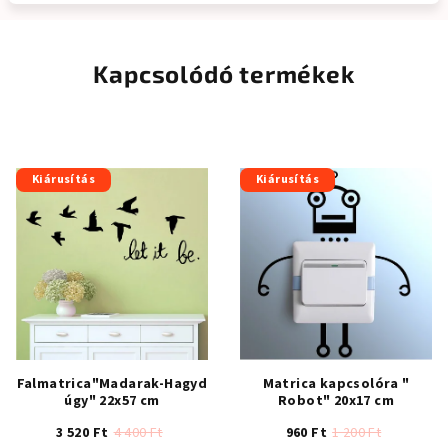
Kapcsolódó termékek
Kiárusítás
Kiárusítás
Falmatrica"Madarak-Hagyd
Matrica kapcsolóra "
úgy" 22x57 cm
Robot" 20x17 cm
3 520 Ft
4 400 Ft
960 Ft
1 200 Ft