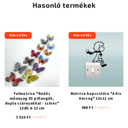
5-
5-
Hasonló termékek
ből
ből
4,3
5,0
csillag.
csillag.
Kiárusítás
Kiárusítás
Falmatrica "Reális
Matrica kapcsolóra "A Kis
műanyag 3D pillangók,
Herceg" 13x11 cm
dupla szárnyakkal - színes"
960 Ft
1 200 Ft
12db 6-12 cm
3 520 Ft
4 400 Ft
A
termék