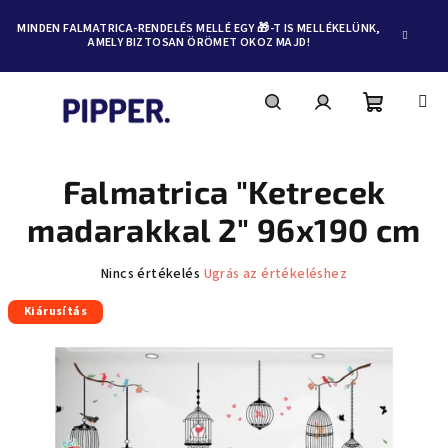
MINDEN FALMATRICA-RENDELÉS MELLÉ EGY 🎁-T IS MELLÉKELÜNK,
AMELY BIZTOSAN ÖRÖMET OKOZ MAJD!
Kosár
Keresés
Bejelentkezés
Ugrás
a
fő
Falmatrica "Ketrecek
tartalomhoz
madarakkal 2" 96x190 cm
A
Nincs értékelés
Ugrás az értékeléshez
termék
Kiárusítás
átlagos
értékelése
5-
ből
0,0
csillag.