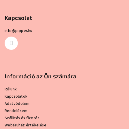
b
ből
ből
5,0
4,0
l
csillag.
csillag.
Kapcsolat
é
c
info
@
pipper.hu
Információ az Ön számára
Rólunk
Kapcsolatok
Adatvédelem
Rendelésem
Szállítás és fizetés
Webáruház értékelése