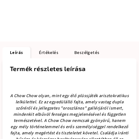
Leírás
Értékelés
Beszélgetés
Termék részletes leírása
A Chow Chow olyan, mint egy élő plüssjáték arisztokratikus
lelkülettel. Ez az egyedülálló fajta, amely vastag dupla
szőréről és jellegzetes "oroszlános" gallérjáról ismert,
mindenkit elbűvöl fenséges megjelenésével és független
természetével. A Chow Chow nemcsak gyönyörű, hanem
egy mély történelemmel és erős személyiséggel rendelkező
fajta, amely megértést és tiszteletet követel. Családja iránti