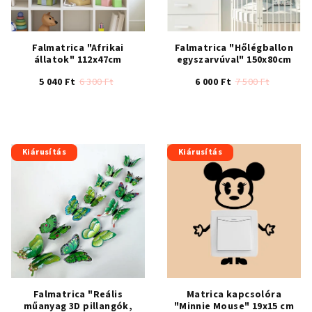
Falmatrica "Afrikai
Falmatrica "Hőlégballon
állatok" 112x47cm
egyszarvúval" 150x80cm
5 040 Ft
6 300 Ft
6 000 Ft
7 500 Ft
A
A
termék
termék
átlagos
átlagos
értékelése
értékelése
Kiárusítás
Kiárusítás
5-
5-
ből
ből
4,5
4,7
csillag.
csillag.
Falmatrica "Reális
Matrica kapcsolóra
műanyag 3D pillangók,
"Minnie Mouse" 19x15 cm