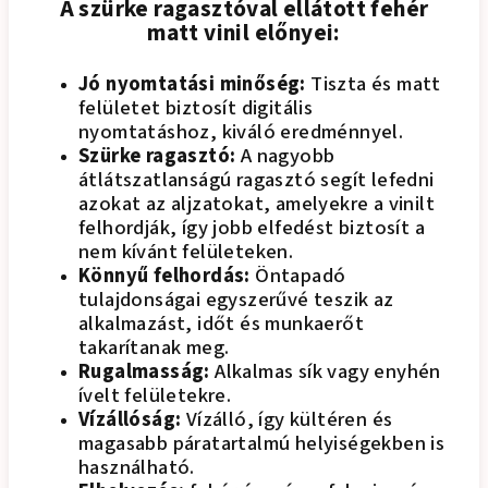
A szürke ragasztóval ellátott fehér
matt vinil előnyei:
Jó nyomtatási minőség:
Tiszta és matt
felületet biztosít digitális
nyomtatáshoz, kiváló eredménnyel.
Szürke ragasztó:
A nagyobb
átlátszatlanságú ragasztó segít lefedni
azokat az aljzatokat, amelyekre a vinilt
felhordják, így jobb elfedést biztosít a
nem kívánt felületeken.
Könnyű felhordás:
Öntapadó
tulajdonságai egyszerűvé teszik az
alkalmazást, időt és munkaerőt
takarítanak meg.
Rugalmasság:
Alkalmas sík vagy enyhén
ívelt felületekre.
Vízállóság:
Vízálló, így kültéren és
magasabb páratartalmú helyiségekben is
használható.