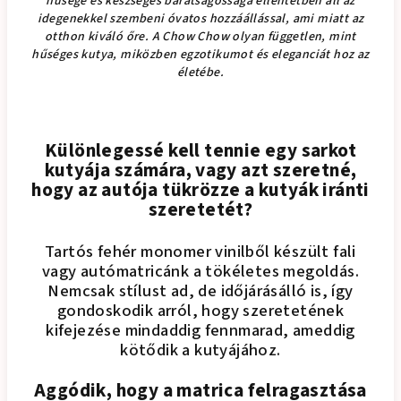
hűsége és készséges barátságossága ellentétben áll az
idegenekkel szembeni óvatos hozzáállással, ami miatt az
otthon kiváló őre. A Chow Chow olyan független, mint
hűséges kutya, miközben egzotikumot és eleganciát hoz az
életébe.
Különlegessé kell tennie egy sarkot
kutyája számára, vagy azt szeretné,
hogy az autója tükrözze a kutyák iránti
szeretetét?
Tartós fehér monomer vinilből készült fali
vagy autómatricánk a tökéletes megoldás.
Nemcsak stílust ad, de időjárásálló is, így
gondoskodik arról, hogy szeretetének
kifejezése mindaddig fennmarad, ameddig
kötődik a kutyájához.
Aggódik, hogy a matrica felragasztása