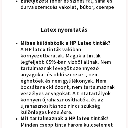
Elhelyezés:
fehér és színes fal, sima és
durva szemcsés vakolat, bútor, csempe
Latex nyomtatás
Miben különbözik a HP Latex tinták?
A HP latex tinták valóban
környezetbarátak. Maguk a tinták
legfeljebb 65%-ban vízből állnak. Nem
tartalmaznak levegőt szennyező
anyagokat és oldószereket, nem
éghetőek és nem gyúlékonyak. Nem
bocsátanak ki ózont, nem tartalmaznak
veszélyes anyagokat. A tintatartályok
könnyen újrahasznosíthatók, és az
újrahasznosításhoz nincs szükség
különleges kezelésre.
Mit tartalmaznak a HP latex tinták?
Minden csepp tinta három kulcselemet