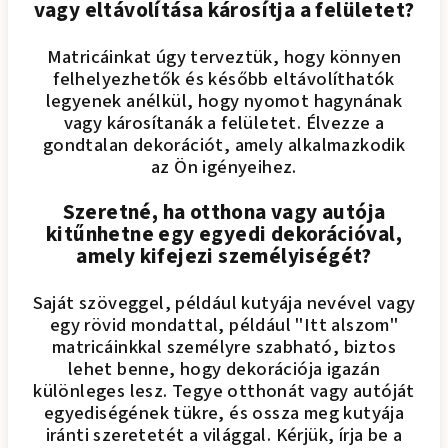
vagy eltávolítása károsítja a felületet?
Matricáinkat úgy terveztük, hogy könnyen
felhelyezhetők és később eltávolíthatók
legyenek anélkül, hogy nyomot hagynának
vagy károsítanák a felületet. Élvezze a
gondtalan dekorációt, amely alkalmazkodik
az Ön igényeihez.
Szeretné, ha otthona vagy autója
kitűnhetne egy egyedi dekorációval,
amely kifejezi személyiségét?
Saját szöveggel, például kutyája nevével vagy
egy rövid mondattal, például "Itt alszom"
matricáinkkal személyre szabható, biztos
lehet benne, hogy dekorációja igazán
különleges lesz. Tegye otthonát vagy autóját
egyediségének tükre, és ossza meg kutyája
iránti szeretetét a világgal. Kérjük, írja be a