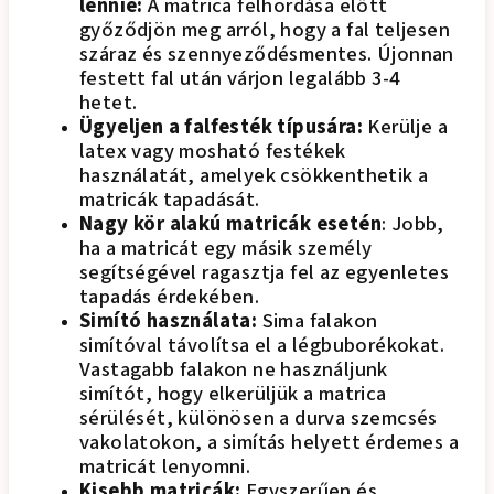
lennie:
A matrica felhordása előtt
győződjön meg arról, hogy a fal teljesen
száraz és szennyeződésmentes. Újonnan
festett fal után várjon legalább 3-4
hetet.
Ügyeljen a falfesték típusára:
Kerülje a
latex vagy mosható festékek
használatát, amelyek csökkenthetik a
matricák tapadását.
Nagy kör alakú matricák esetén
: Jobb,
ha a matricát egy másik személy
segítségével ragasztja fel az egyenletes
tapadás érdekében.
Simító használata:
Sima falakon
simítóval távolítsa el a légbuborékokat.
Vastagabb falakon ne használjunk
simítót, hogy elkerüljük a matrica
sérülését, különösen a durva szemcsés
vakolatokon, a simítás helyett érdemes a
matricát lenyomni.
Kisebb matricák:
Egyszerűen és