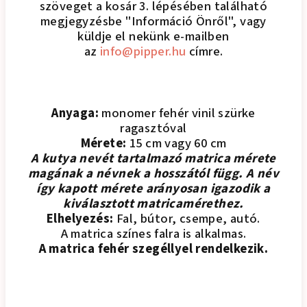
szöveget a kosár 3. lépésében található
megjegyzésbe "Információ Önről", vagy
küldje el nekünk e-mailben
az
info@pipper.hu
címre.
Anyaga:
monomer fehér vinil szürke
ragasztóval
Mérete:
15 cm vagy 60 cm
A kutya nevét tartalmazó matrica mérete
magának a névnek a hosszától függ. A név
így kapott mérete arányosan igazodik a
kiválasztott matricamérethez.
Elhelyezés:
Fal, bútor, csempe, autó.
A matrica színes falra is alkalmas.
A matrica fehér szegéllyel rendelkezik.