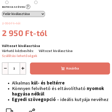
?
MATRICA SZÖVEG
2 950 Ft-tól
2 950 Ft
-tól
Egységár:
Változat kiválasztása
Várható kézbesítés:
Változat kiválasztása
Szállítási lehetőségek
−
+
Kosárba
Alkalmas
kül- és beltérre
Könnyen felvihető és eltávolítható
nyomok
hagyása nélkül
Egyedi szövegopció
– ideális kutyája nevéhez