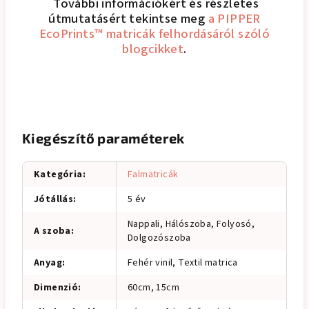
További információkért és részletes
útmutatásért tekintse meg
a PIPPER
EcoPrints™ matricák felhordásáról szóló
blogcikket
.
Kiegészítő paraméterek
Kategória
:
Falmatricák
Jótállás
:
5 év
Nappali, Hálószoba, Folyosó,
A szoba
:
Dolgozószoba
Anyag
:
Fehér vinil, Textil matrica
Dimenzió
:
60cm, 15cm