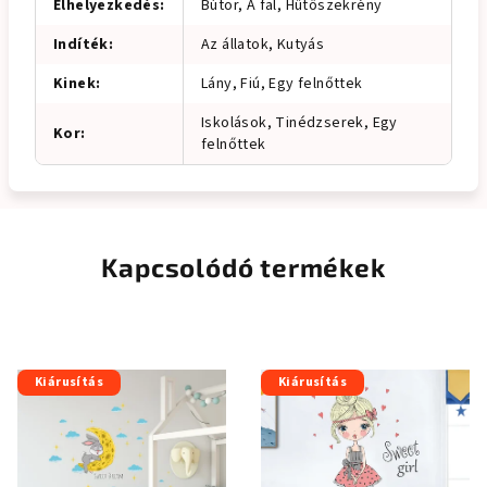
Elhelyezkedés
:
Bútor, A fal, Hűtőszekrény
Indíték
:
Az állatok, Kutyás
Kinek
:
Lány, Fiú, Egy felnőttek
Iskolások, Tinédzserek, Egy
Kor
:
felnőttek
Kapcsolódó termékek
Kiárusítás
Kiárusítás