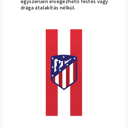
egyszerűen elvégezhető festés vagy
drága átalakítás nélkül.