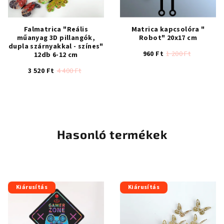
Falmatrica "Reális
Matrica kapcsolóra "
műanyag 3D pillangók,
Robot" 20x17 cm
dupla szárnyakkal - színes"
960 Ft
1 200 Ft
12db 6-12 cm
3 520 Ft
4 400 Ft
Hasonló termékek
Kiárusítás
Kiárusítás