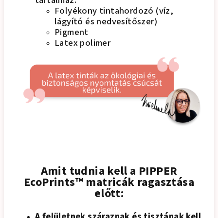
tartalmaz:
Folyékony tintahordozó (víz,
lágyító és nedvesítőszer)
Pigment
Latex polimer
Amit tudnia kell a PIPPER
EcoPrints™ matricák ragasztása
előtt:
A felületnek száraznak és tisztának kell