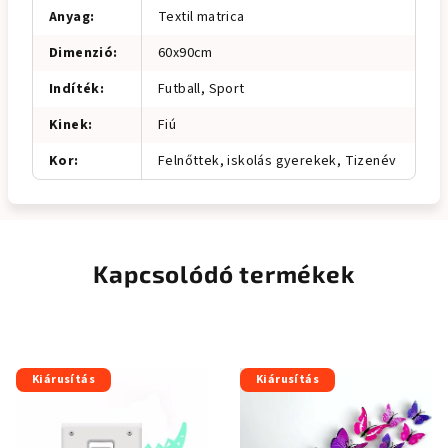
Anyag
:
Textil matrica
Dimenzió
:
60x90cm
Indíték
:
Futball, Sport
Kinek
:
Fiú
Kor
:
Felnőttek, iskolás gyerekek, Tizenév
Kapcsolódó termékek
Kiárusítás
Kiárusítás