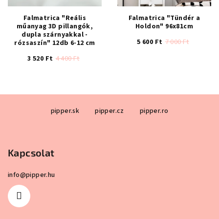
Falmatrica "Reális
Falmatrica "Tündér a
műanyag 3D pillangók,
Holdon" 96x81cm
dupla szárnyakkal -
5 600 Ft
7 000 Ft
rózsaszín" 12db 6-12 cm
3 520 Ft
4 400 Ft
A
termék
átlagos
értékelése
L
5-
ből
pipper.sk
pipper.cz
pipper.ro
á
5,0
b
csillag.
l
Kapcsolat
é
c
info
@
pipper.hu