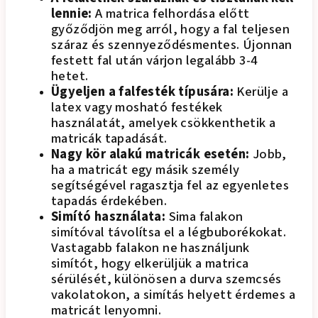
lennie:
A matrica felhordása előtt
győződjön meg arról, hogy a fal teljesen
száraz és szennyeződésmentes. Újonnan
festett fal után várjon legalább 3-4
hetet.
Ügyeljen a falfesték típusára:
Kerülje a
latex vagy mosható festékek
használatát, amelyek csökkenthetik a
matricák tapadását.
Nagy kör alakú matricák esetén:
Jobb,
ha a matricát egy másik személy
segítségével ragasztja fel az egyenletes
tapadás érdekében.
Simító használata:
Sima falakon
simítóval távolítsa el a légbuborékokat.
Vastagabb falakon ne használjunk
simítót, hogy elkerüljük a matrica
sérülését, különösen a durva szemcsés
vakolatokon, a simítás helyett érdemes a
matricát lenyomni.