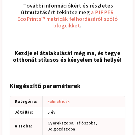
További információkért és részletes
útmutatásért tekintse meg
a PIPPER
EcoPrints™ matricák felhordásáról szóló
blogcikket
.
Kezdje el átalakulását még ma, és tegye
otthonát stílusos és kényelem teli hellyé!
Kiegészítő paraméterek
Kategória
:
Falmatricák
Jótállás
:
5 év
Gyerekszoba, Hálószoba,
A szoba
:
Dolgozószoba