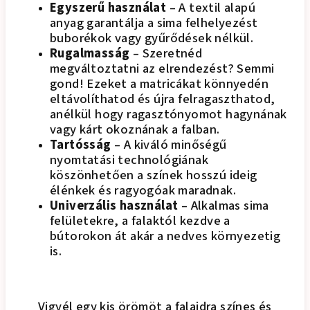
Egyszerű használat
– A textil alapú
anyag garantálja a sima felhelyezést
buborékok vagy gyűrődések nélkül.
Rugalmasság
– Szeretnéd
megváltoztatni az elrendezést? Semmi
gond! Ezeket a matricákat könnyedén
eltávolíthatod és újra felragaszthatod,
anélkül hogy ragasztónyomot hagynának
vagy kárt okoznának a falban.
Tartósság
– A kiváló minőségű
nyomtatási technológiának
köszönhetően a színek hosszú ideig
élénkek és ragyogóak maradnak.
Univerzális használat
– Alkalmas sima
felületekre, a falaktól kezdve a
bútorokon át akár a nedves környezetig
is.
Vigyél egy kis örömöt a falaidra színes és