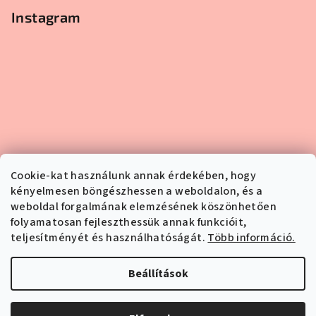
Instagram
Cookie-kat használunk annak érdekében, hogy
kényelmesen böngészhessen a weboldalon, és a
weboldal forgalmának elemzésének köszönhetően
folyamatosan fejleszthessük annak funkcióit,
teljesítményét és használhatóságát.
Több információ.
Kövessen minket az Instagramon
Beállítások
Copyright 2026
Pipper.hu
. Minden jog fenntartva.