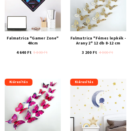
Falmatrica "Gamer Zone"
Falmatrica "Fémes lepkék -
40cm
Arany 2" 12 db 8-12 cm
4 640 Ft
5 800 Ft
3 200 Ft
4 000 Ft
Kiárusítás
Kiárusítás