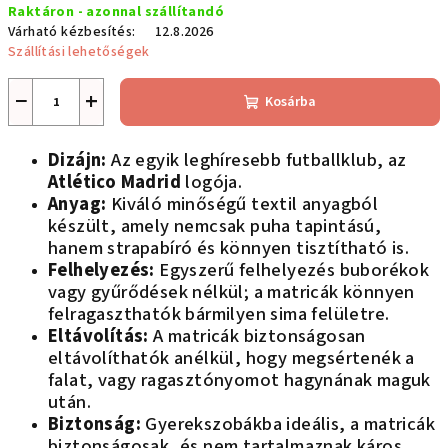
Raktáron - azonnal szállítandó
Várható kézbesítés:
12.8.2026
Szállítási lehetőségek
−
+
Kosárba
Dizájn:
Az egyik leghíresebb futballklub, az
Atlético Madrid
logója.
Anyag:
Kiváló minőségű textil anyagból
készült, amely nemcsak puha tapintású,
hanem strapabíró és könnyen tisztítható is.
Felhelyezés:
Egyszerű felhelyezés buborékok
vagy gyűrődések nélkül; a matricák könnyen
felragaszthatók bármilyen sima felületre.
Eltávolítás:
A matricák biztonságosan
eltávolíthatók anélkül, hogy megsértenék a
falat, vagy ragasztónyomot hagynának maguk
után.
Biztonság:
Gyerekszobákba ideális, a matricák
biztonságosak, és nem tartalmaznak káros