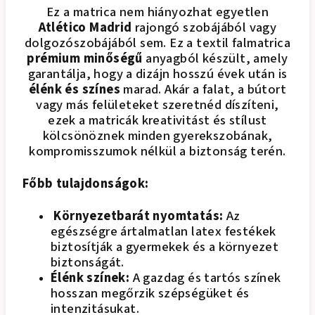
Ez a matrica nem hiányozhat egyetlen
Atlético Madrid
rajongó szobájából vagy
dolgozószobájából sem. Ez a textil falmatrica
prémium minőségű
anyagból készült, amely
garantálja, hogy a dizájn hosszú évek után is
élénk és színes
marad. Akár a falat, a bútort
vagy más felületeket szeretnéd díszíteni,
ezek a matricák kreativitást és stílust
kölcsönöznek minden gyerekszobának,
kompromisszumok nélkül a biztonság terén.
Főbb tulajdonságok:
Környezetbarát nyomtatás:
Az
egészségre ártalmatlan latex festékek
biztosítják a gyermekek és a környezet
biztonságát.
Élénk színek:
A gazdag és tartós színek
hosszan megőrzik szépségüket és
intenzitásukat.