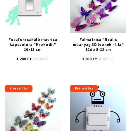
Foszforeszkáló matrica
Falmatrica "Reális
kapcsolóra "Krokodil"
műanyag 3D lepkék - lila"
10x13 cm
12db 5-12 cm
1 280 Ft
1 600 Ft
3 200 Ft
4 000 Ft
A
A
termék
termék
átlagos
átlagos
értékelése
értékelése
Kiárusítás
Kiárusítás
5-
5-
ből
ből
5,0
4,3
csillag.
csillag.