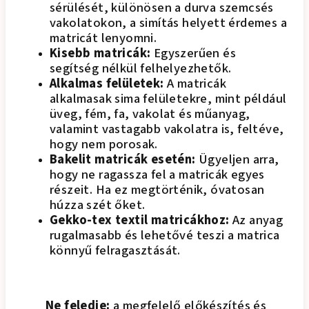
sérülését, különösen a durva szemcsés
vakolatokon, a simítás helyett érdemes a
matricát lenyomni.
Kisebb matricák:
Egyszerűen és
segítség nélkül felhelyezhetők.
Alkalmas felületek:
A matricák
alkalmasak sima felületekre, mint például
üveg, fém, fa, vakolat és műanyag,
valamint vastagabb vakolatra is, feltéve,
hogy nem porosak.
Bakelit matricák esetén:
Ügyeljen arra,
hogy ne ragassza fel a matricák egyes
részeit. Ha ez megtörténik, óvatosan
húzza szét őket.
Gekko-tex textil matricákhoz:
Az anyag
rugalmasabb és lehetővé teszi a matrica
könnyű felragasztását.
Ne feledje:
a megfelelő előkészítés és