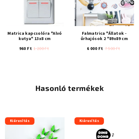
Matrica kapcsolóra "Alvó
Falmatrica "Állatok -
kutya" 13x8 cm
űrhajósok 2 "89x89 cm
960 Ft
1 200 Ft
6 000 Ft
7 500 Ft
A
A
termék
termék
átlagos
átlagos
értékelése
értékelése
5-
5-
Hasonló termékek
ből
ből
5,0
5,0
csillag.
csillag.
Kiárusítás
Kiárusítás