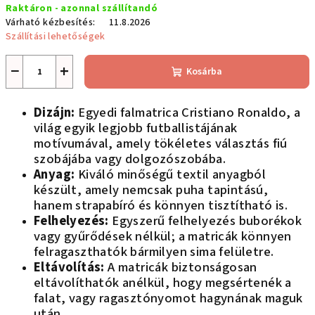
Raktáron - azonnal szállítandó
Várható kézbesítés:
11.8.2026
Szállítási lehetőségek
−
+
Kosárba
Dizájn:
Egyedi falmatrica Cristiano Ronaldo, a
világ egyik legjobb futballistájának
motívumával, amely tökéletes választás fiú
szobájába vagy dolgozószobába.
Anyag:
Kiváló minőségű textil anyagból
készült, amely nemcsak puha tapintású,
hanem strapabíró és könnyen tisztítható is.
Felhelyezés:
Egyszerű felhelyezés buborékok
vagy gyűrődések nélkül; a matricák könnyen
felragaszthatók bármilyen sima felületre.
Eltávolítás:
A matricák biztonságosan
eltávolíthatók anélkül, hogy megsértenék a
falat, vagy ragasztónyomot hagynának maguk
után.