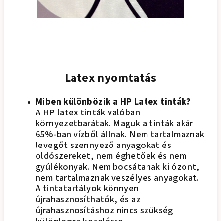
Latex nyomtatás
Miben különbözik a HP Latex tinták?
A HP latex tinták valóban
környezetbarátak. Maguk a tinták akár
65%-ban vízből állnak. Nem tartalmaznak
levegőt szennyező anyagokat és
oldószereket, nem éghetőek és nem
gyúlékonyak. Nem bocsátanak ki ózont,
nem tartalmaznak veszélyes anyagokat.
A tintatartályok könnyen
újrahasznosíthatók, és az
újrahasznosításhoz nincs szükség