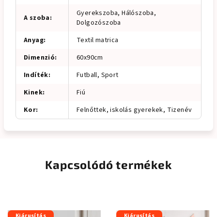
Gyerekszoba, Hálószoba,
A szoba
:
Dolgozószoba
Anyag
:
Textil matrica
Dimenzió
:
60x90cm
Indíték
:
Futball, Sport
Kinek
:
Fiú
Kor
:
Felnőttek, iskolás gyerekek, Tizenév
Kapcsolódó termékek
Kiárusítás
Kiárusítás