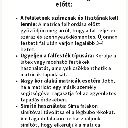
előtt:
A felületnek száraznak és tisztának kell
lennie:
A matrica felhordása előtt
győződjön meg arról, hogy a fal teljesen
száraz és szennyeződésmentes. Újonnan
festett fal után várjon legalább 3-4
hetet.
Ügyeljen a falfesték típusára:
Kerülje a
latex vagy mosható festékek
használatát, amelyek csökkenthetik a
matricák tapadását.
Nagy kör alakú matricák esetén:
Jobb,
ha a matricát egy másik személy
segítségével ragasztja fel az egyenletes
tapadás érdekében.
Simító használata:
Sima falakon
simítóval távolítsa el a légbuborékokat.
Vastagabb falakon ne használjunk
simítót, hogy elkerüljük a matrica