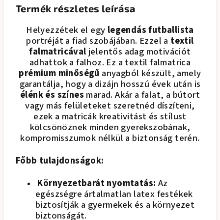
Termék részletes leírása
Helyezzétek el egy
legendás futballista
portréját
a fiad szobájában. Ezzel a
textil
falmatricával
jelentős adag motivációt
adhattok a falhoz.
Ez a textil falmatrica
prémium minőségű
anyagból készült, amely
garantálja, hogy a dizájn hosszú évek után is
élénk és színes
marad. Akár a falat, a bútort
vagy más felületeket szeretnéd díszíteni,
ezek a matricák kreativitást és stílust
kölcsönöznek minden gyerekszobának,
kompromisszumok nélkül a biztonság terén.
Főbb tulajdonságok:
Környezetbarát nyomtatás:
Az
egészségre ártalmatlan latex festékek
biztosítják a gyermekek és a környezet
biztonságát.