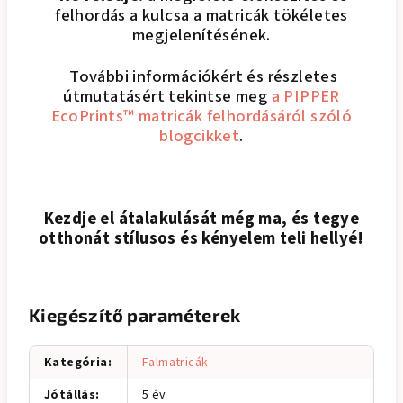
felhordás a kulcsa a matricák tökéletes
megjelenítésének.
További információkért és részletes
útmutatásért tekintse meg
a PIPPER
EcoPrints™ matricák felhordásáról szóló
blogcikket
.
Kezdje el átalakulását még ma, és tegye
otthonát stílusos és kényelem teli hellyé!
Kiegészítő paraméterek
Kategória
:
Falmatricák
Jótállás
:
5 év