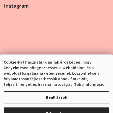
Instagram
Cookie-kat használunk annak érdekében, hogy
kényelmesen böngészhessen a weboldalon, és a
weboldal forgalmának elemzésének köszönhetően
folyamatosan fejleszthessük annak funkcióit,
teljesítményét és használhatóságát.
Több információ.
Kövessen minket az Instagramon
Beállítások
Copyright 2026
Pipper.hu
. Minden jog fenntartva.