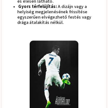
és élesen látható.
Gyors térfelújítás:
A dizájn vagy a
helyiség megjelenésének frissítése
egyszerűen elvégezhető festés vagy
drága átalakítás nélkül.