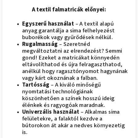
A textil falmatricák előnyei:
Egyszerű használat
– A textil alapú
anyag garantálja a sima felhelyezést
buborékok vagy gyűrődések nélkül.
Rugalmasság
– Szeretnéd
megváltoztatni az elrendezést? Semmi
gond! Ezeket a matricákat könnyedén
eltávolíthatod és újra felragaszthatod,
anélkül hogy ragasztónyomot hagynának
vagy kárt okoznának a falban.
Tartósság
– A kiváló minőségű
nyomtatási technológiának
köszönhetően a színek hosszú ideig
élénkek és ragyogóak maradnak.
Univerzális használat
– Alkalmas sima
felületekre, a falaktól kezdve a
bútorokon át akár a nedves környezetig
is.