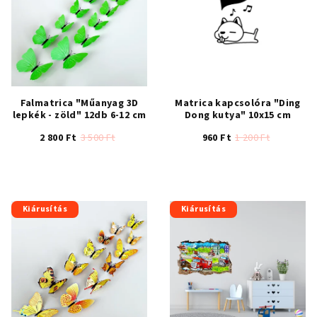
Falmatrica "Műanyag 3D
Matrica kapcsolóra "Ding
lepkék - zöld" 12db 6-12 cm
Dong kutya" 10x15 cm
2 800 Ft
3 500 Ft
960 Ft
1 200 Ft
Kiárusítás
Kiárusítás