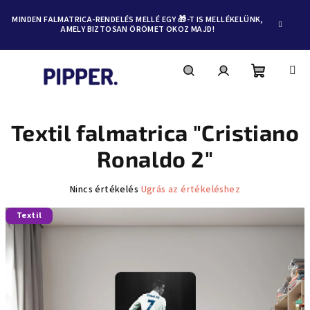
MINDEN FALMATRICA-RENDELÉS MELLÉ EGY 🎁-T IS MELLÉKELÜNK,
AMELY BIZTOSAN ÖRÖMET OKOZ MAJD!
Kosár
Keresés
Bejelentkezés
Ugrás
a
fő
Textil falmatrica "Cristiano
tartalomhoz
Ronaldo 2"
A
Nincs értékelés
Ugrás az értékeléshez
termék
Textil
átlagos
értékelése
5-
ből
0,0
csillag.