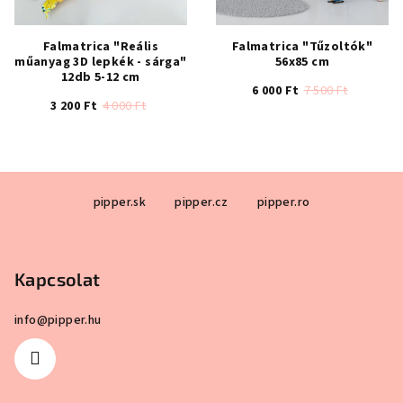
Falmatrica "Reális
Falmatrica "Tűzoltók"
műanyag 3D lepkék - sárga"
56x85 cm
12db 5-12 cm
6 000 Ft
7 500 Ft
3 200 Ft
4 000 Ft
A
termék
átlagos
értékelése
L
5-
pipper.sk
pipper.cz
pipper.ro
á
ből
b
4,7
csillag.
l
Kapcsolat
é
c
info
@
pipper.hu