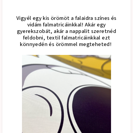
Vigyél egy kis örömöt a falaidra színes és
vidám falmatricáinkkal! Akár egy
gyerekszobát, akár a nappalit szeretnéd
feldobni, textil falmatricáinkkal ezt
könnyedén és örömmel megteheted!