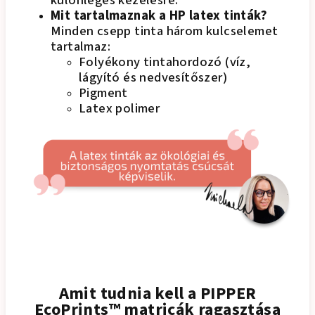
különleges kezelésre.
Mit tartalmaznak a HP latex tinták?
Minden csepp tinta három kulcselemet
tartalmaz:
Folyékony tintahordozó (víz,
lágyító és nedvesítőszer)
Pigment
Latex polimer
Amit tudnia kell a PIPPER
EcoPrints™ matricák ragasztása