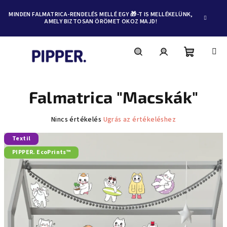
MINDEN FALMATRICA-RENDELÉS MELLÉ EGY 🎁-T IS MELLÉKELÜNK,
AMELY BIZTOSAN ÖRÖMET OKOZ MAJD!
Kosár
Keresés
Bejelentkezés
Ugrás
a
fő
Falmatrica "Macskák"
tartalomhoz
A
Nincs értékelés
Ugrás az értékeléshez
termék
Textil
átlagos
értékelése
PIPPER. EcoPrints™
5-
ből
0,0
csillag.