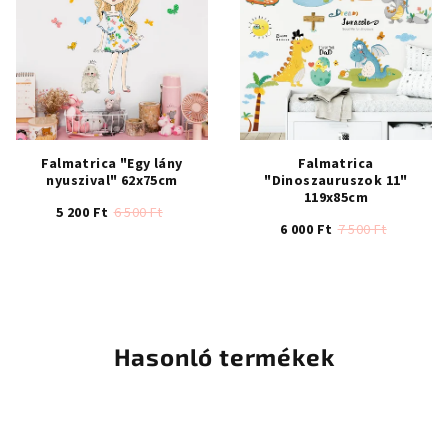
4,3
csillag.
Falmatrica "Egy lány
Falmatrica
nyuszival" 62x75cm
"Dinoszauruszok 11"
119x85cm
5 200 Ft
6 500 Ft
6 000 Ft
7 500 Ft
A
termék
átlagos
értékelése
5-
Hasonló termékek
ből
5,0
csillag.