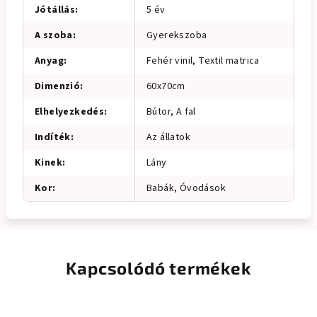
Jótállás
:
5 év
A szoba
:
Gyerekszoba
Anyag
:
Fehér vinil, Textil matrica
Dimenzió
:
60x70cm
Elhelyezkedés
:
Bútor, A fal
Indíték
:
Az állatok
Kinek
:
Lány
Kor
:
Babák, Óvodások
Kapcsolódó termékek