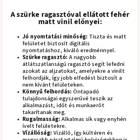
A szürke ragasztóval ellátott fehér
matt vinil előnyei:
Jó nyomtatási minőség:
Tiszta és matt
felületet biztosít digitális
nyomtatáshoz, kiváló eredménnyel.
Szürke ragasztó:
A nagyobb
átlátszatlanságú ragasztó segít lefedni
azokat az aljzatokat, amelyekre a vinilt
felhordják, így jobb elfedést biztosít a
nem kívánt felületeken.
Könnyű felhordás:
Öntapadó
tulajdonságai egyszerűvé teszik az
alkalmazást, időt és munkaerőt
takarítanak meg.
Rugalmasság:
Alkalmas sík vagy enyhén
ívelt felületekre.
Vízállóság:
Vízálló, így kültéren és
magasabb páratartalmú helyiségekben is