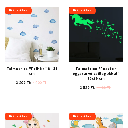
Kiárusítás
Kiárusítás
Falmatrica "Felhők" 8 - 11
Falmatrica "Foszfor
cm
egyszarvú csillagokkal"
60x35 cm
3 200 Ft
4 000 Ft
3 520 Ft
4 400 Ft
A
termék
átlagos
értékelése
Kiárusítás
Kiárusítás
5-
ből