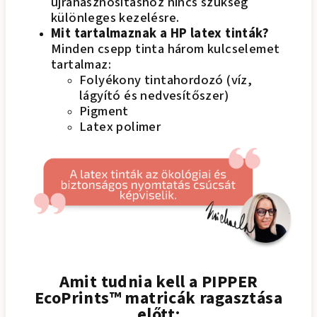
újrahasznosításhoz nincs szükség
különleges kezelésre.
Mit tartalmaznak a HP latex tinták?
Minden csepp tinta három kulcselemet
tartalmaz:
Folyékony tintahordozó (víz,
lágyító és nedvesítőszer)
Pigment
Latex polimer
Amit tudnia kell a PIPPER
EcoPrints™ matricák ragasztása
előtt: