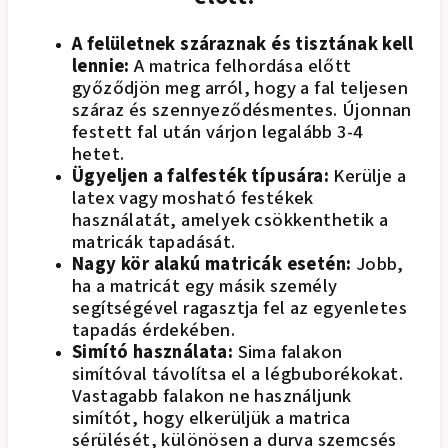
A felületnek száraznak és tisztának kell
lennie:
A matrica felhordása előtt
győződjön meg arról, hogy a fal teljesen
száraz és szennyeződésmentes. Újonnan
festett fal után várjon legalább 3-4
hetet.
Ügyeljen a falfesték típusára:
Kerülje a
latex vagy mosható festékek
használatát, amelyek csökkenthetik a
matricák tapadását.
Nagy kör alakú matricák esetén:
Jobb,
ha a matricát egy másik személy
segítségével ragasztja fel az egyenletes
tapadás érdekében.
Simító használata:
Sima falakon
simítóval távolítsa el a légbuborékokat.
Vastagabb falakon ne használjunk
simítót, hogy elkerüljük a matrica
sérülését, különösen a durva szemcsés