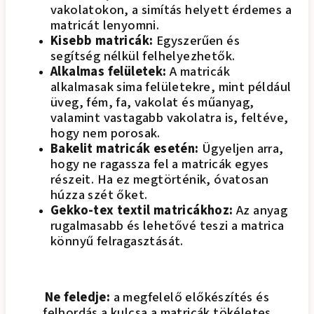
vakolatokon, a simítás helyett érdemes a
matricát lenyomni.
Kisebb matricák:
Egyszerűen és
segítség nélkül felhelyezhetők.
Alkalmas felületek:
A matricák
alkalmasak sima felületekre, mint például
üveg, fém, fa, vakolat és műanyag,
valamint vastagabb vakolatra is, feltéve,
hogy nem porosak.
Bakelit matricák esetén:
Ügyeljen arra,
hogy ne ragassza fel a matricák egyes
részeit. Ha ez megtörténik, óvatosan
húzza szét őket.
Gekko-tex textil matricákhoz:
Az anyag
rugalmasabb és lehetővé teszi a matrica
könnyű felragasztását.
Ne feledje:
a megfelelő előkészítés és
felhordás a kulcsa a matricák tökéletes