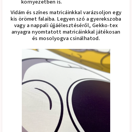
környezetben is.
Vidám és színes matricáinkkal varázsoljon egy
kis örömet falaiba. Legyen szó a gyerekszoba
vagy a nappali újjáélesztéséről, Gekko-tex
anyagra nyomtatott matricáinkkal játékosan
és mosolyogva csinálhatod.