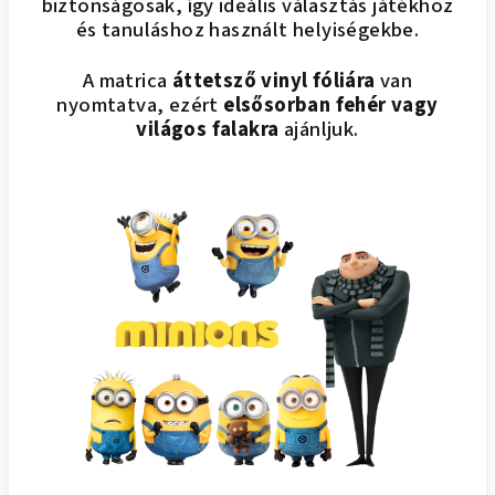
biztonságosak, így ideális választás játékhoz
és tanuláshoz használt helyiségekbe.
A matrica
áttetsző vinyl fóliára
van
nyomtatva, ezért
elsősorban fehér vagy
világos falakra
ajánljuk.