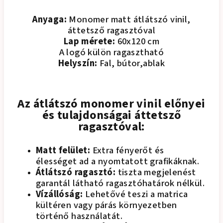
Anyaga:
Monomer matt átlátszó vinil,
áttetsző ragasztóval
Lap mérete:
60x120 cm
A logó külön ragasztható
Helyszín:
Fal, bútor,ablak
Az átlátszó monomer vinil előnyei
és tulajdonságai áttetsző
ragasztóval:
Matt felület:
Extra fényerőt és
élességet ad a nyomtatott grafikáknak.
Átlátszó ragasztó:
tiszta megjelenést
garantál látható ragasztóhatárok nélkül.
Vízállóság:
Lehetővé teszi a matrica
kültéren vagy párás környezetben
történő használatát.