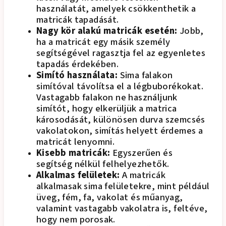
használatát, amelyek csökkenthetik a
matricák tapadását.
Nagy kör alakú matricák esetén:
Jobb,
ha a matricát egy másik személy
segítségével ragasztja fel az egyenletes
tapadás érdekében.
Simító használata:
Sima falakon
simítóval távolítsa el a légbuborékokat.
Vastagabb falakon ne használjunk
simítót, hogy elkerüljük a matrica
károsodását, különösen durva szemcsés
vakolatokon, simítás helyett érdemes a
matricát lenyomni.
Kisebb matricák:
Egyszerűen és
segítség nélkül felhelyezhetők.
Alkalmas felületek:
A matricák
alkalmasak sima felületekre, mint például
üveg, fém, fa, vakolat és műanyag,
valamint vastagabb vakolatra is, feltéve,
hogy nem porosak.