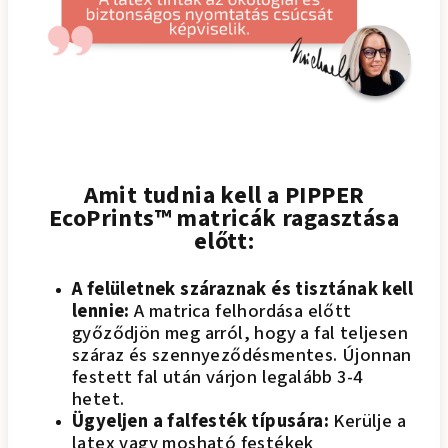
Amit tudnia kell a PIPPER
EcoPrints™ matricák ragasztása
előtt:
A felületnek száraznak és tisztának kell
lennie:
A matrica felhordása előtt
győződjön meg arról, hogy a fal teljesen
száraz és szennyeződésmentes. Újonnan
festett fal után várjon legalább 3-4
hetet.
Ügyeljen a falfesték típusára:
Kerülje a
latex vagy mosható festékek