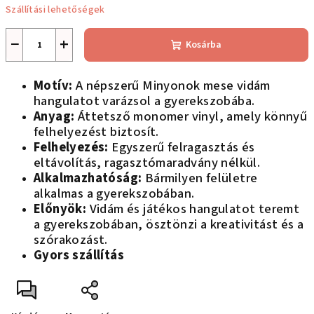
Szállítási lehetőségek
−
+
Kosárba
Motív:
A népszerű Minyonok mese vidám
hangulatot varázsol a gyerekszobába.
Anyag:
Áttetsző monomer vinyl, amely könnyű
felhelyezést biztosít.
Felhelyezés:
Egyszerű felragasztás és
eltávolítás, ragasztómaradvány nélkül.
Alkalmazhatóság:
Bármilyen felületre
alkalmas a gyerekszobában.
Előnyök:
Vidám és játékos hangulatot teremt
a gyerekszobában, ösztönzi a kreativitást és a
szórakozást.
Gyors szállítás