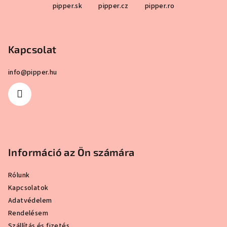
értékelése
pipper.sk
pipper.cz
pipper.ro
á
5-
b
ből
5,0
l
csillag.
Kapcsolat
é
c
info
@
pipper.hu
Információ az Ön számára
Rólunk
Kapcsolatok
Adatvédelem
Rendelésem
Szállítás és fizetés