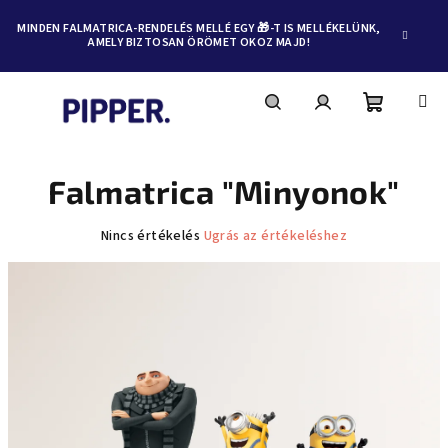
MINDEN FALMATRICA-RENDELÉS MELLÉ EGY 🎁-T IS MELLÉKELÜNK,
AMELY BIZTOSAN ÖRÖMET OKOZ MAJD!
Kosár
Keresés
Bejelentkezés
Ugrás
a
fő
Falmatrica "Minyonok"
tartalomhoz
A
Nincs értékelés
Ugrás az értékeléshez
termék
átlagos
értékelése
5-
ből
0,0
csillag.