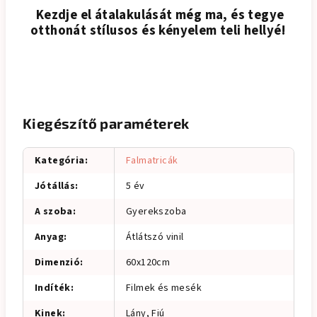
Kezdje el átalakulását még ma, és tegye
otthonát stílusos és kényelem teli hellyé!
Kiegészítő paraméterek
Kategória
:
Falmatricák
Jótállás
:
5 év
A szoba
:
Gyerekszoba
Anyag
:
Átlátszó vinil
Dimenzió
:
60x120cm
Indíték
:
Filmek és mesék
Kinek
:
Lány, Fiú