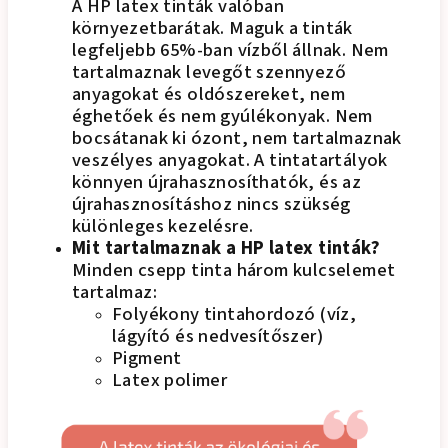
A HP latex tinták valóban
környezetbarátak. Maguk a tinták
legfeljebb 65%-ban vízből állnak. Nem
tartalmaznak levegőt szennyező
anyagokat és oldószereket, nem
éghetőek és nem gyúlékonyak. Nem
bocsátanak ki ózont, nem tartalmaznak
veszélyes anyagokat. A tintatartályok
könnyen újrahasznosíthatók, és az
újrahasznosításhoz nincs szükség
különleges kezelésre.
Mit tartalmaznak a HP latex tinták?
Minden csepp tinta három kulcselemet
tartalmaz:
Folyékony tintahordozó (víz,
lágyító és nedvesítőszer)
Pigment
Latex polimer