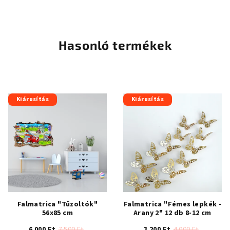
termék
átlagos
értékelése
5-
Hasonló termékek
ből
5,0
csillag.
Kiárusítás
Kiárusítás
Falmatrica "Tűzoltók"
Falmatrica "Fémes lepkék -
56x85 cm
Arany 2" 12 db 8-12 cm
6 000 Ft
7 500 Ft
3 200 Ft
4 000 Ft