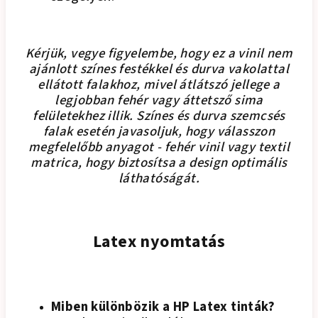
Kérjük, vegye figyelembe, hogy ez a vinil nem
ajánlott színes festékkel és durva vakolattal
ellátott falakhoz, mivel átlátszó jellege a
legjobban fehér vagy áttetsző sima
felületekhez illik. Színes és durva szemcsés
falak esetén javasoljuk, hogy válasszon
megfelelőbb anyagot - fehér vinil vagy textil
matrica, hogy biztosítsa a design optimális
láthatóságát.
Latex nyomtatás
Miben különbözik a HP Latex tinták?