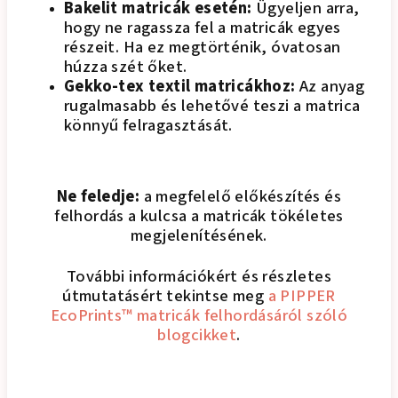
Bakelit matricák esetén:
Ügyeljen arra,
hogy ne ragassza fel a matricák egyes
részeit. Ha ez megtörténik, óvatosan
húzza szét őket.
Gekko-tex textil matricákhoz:
Az anyag
rugalmasabb és lehetővé teszi a matrica
könnyű felragasztását.
Ne feledje:
a megfelelő előkészítés és
felhordás a kulcsa a matricák tökéletes
megjelenítésének.
További információkért és részletes
útmutatásért tekintse meg
a PIPPER
EcoPrints™ matricák felhordásáról szóló
blogcikket
.