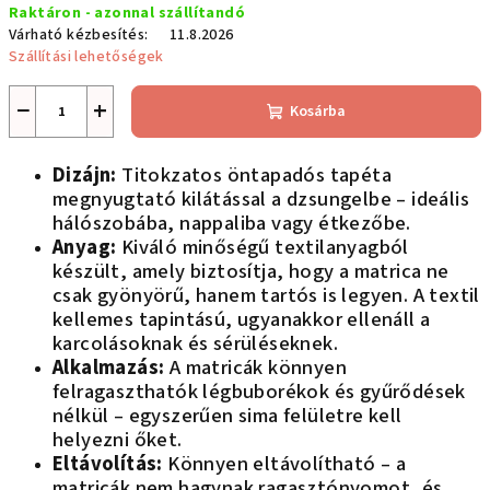
Raktáron - azonnal szállítandó
Várható kézbesítés:
11.8.2026
Szállítási lehetőségek
−
+
Kosárba
Dizájn:
Titokzatos öntapadós tapéta
megnyugtató kilátással a dzsungelbe – ideális
hálószobába, nappaliba vagy étkezőbe.
Anyag:
Kiváló minőségű textilanyagból
készült, amely biztosítja, hogy a matrica ne
csak gyönyörű, hanem tartós is legyen. A textil
kellemes tapintású, ugyanakkor ellenáll a
karcolásoknak és sérüléseknek.
Alkalmazás:
A matricák könnyen
felragaszthatók légbuborékok és gyűrődések
nélkül – egyszerűen sima felületre kell
helyezni őket.
Eltávolítás:
Könnyen eltávolítható – a
matricák nem hagynak ragasztónyomot, és