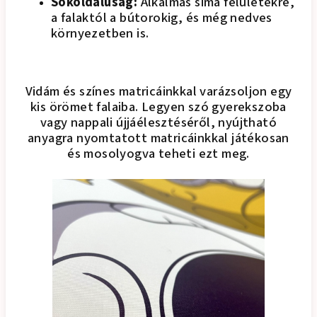
Sokoldalúság:
Alkalmas sima felületekre,
a falaktól a bútorokig, és még nedves
környezetben is.
Vidám és színes matricáinkkal varázsoljon egy
kis örömet falaiba. Legyen szó gyerekszoba
vagy nappali újjáélesztéséről, nyújtható
anyagra nyomtatott matricáinkkal játékosan
és mosolyogva teheti ezt meg.