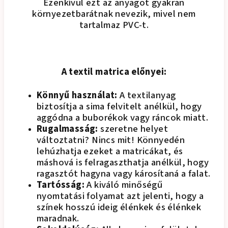
Ezenkívül ezt az anyagot gyakran
környezetbarátnak nevezik, mivel nem
tartalmaz PVC-t.
A textil matrica előnyei:
Könnyű használat:
A textilanyag
biztosítja a sima felvitelt anélkül, hogy
aggódna a buborékok vagy ráncok miatt.
Rugalmasság:
szeretne helyet
változtatni? Nincs mit! Könnyedén
lehúzhatja ezeket a matricákat, és
máshová is felragaszthatja anélkül, hogy
ragasztót hagyna vagy károsítaná a falat.
Tartósság:
A kiváló minőségű
nyomtatási folyamat azt jelenti, hogy a
színek hosszú ideig élénkek és élénkek
maradnak.