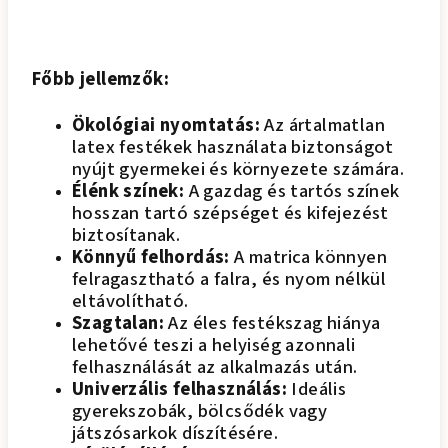
Főbb jellemzők:
Ökológiai nyomtatás:
Az ártalmatlan
latex festékek használata biztonságot
nyújt gyermekei és környezete számára.
Élénk színek:
A gazdag és tartós színek
hosszan tartó szépséget és kifejezést
biztosítanak.
Könnyű felhordás:
A matrica könnyen
felragasztható a falra, és nyom nélkül
eltávolítható.
Szagtalan:
Az éles festékszag hiánya
lehetővé teszi a helyiség azonnali
felhasználását az alkalmazás után.
Univerzális felhasználás:
Ideális
gyerekszobák, bölcsődék vagy
játszósarkok díszítésére.