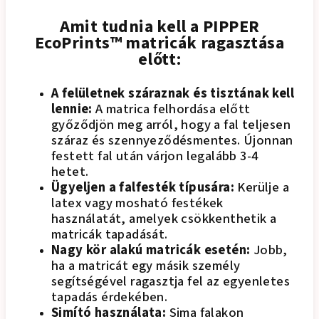
Amit tudnia kell a PIPPER
EcoPrints™ matricák ragasztása
előtt:
A felületnek száraznak és tisztának kell
lennie:
A matrica felhordása előtt
győződjön meg arról, hogy a fal teljesen
száraz és szennyeződésmentes. Újonnan
festett fal után várjon legalább 3-4
hetet.
Ügyeljen a falfesték típusára:
Kerülje a
latex vagy mosható festékek
használatát, amelyek csökkenthetik a
matricák tapadását.
Nagy kör alakú matricák esetén:
Jobb,
ha a matricát egy másik személy
segítségével ragasztja fel az egyenletes
tapadás érdekében.
Simító használata:
Sima falakon