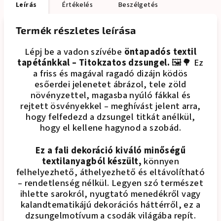
Leírás
Értékelés
Beszélgetés
Termék részletes leírása
Lépj be a vadon szívébe
öntapadós textil
tapétánkkal – Titokzatos dzsungel.
🖼️🌳 Ez
a friss és magával ragadó dizájn ködös
esőerdei jelenetet ábrázol, tele zöld
növényzettel, magasba nyúló fákkal és
rejtett ösvényekkel – meghívást jelent arra,
hogy felfedezd a dzsungel titkát anélkül,
hogy el kellene hagynod a szobád.
Ez a fali dekoráció kiváló minőségű
textilanyagból készült,
könnyen
felhelyezhető, áthelyezhető és eltávolítható
– rendetlenség nélkül. Legyen szó természet
ihlette sarokról, nyugtató menedékről vagy
kalandtematikájú dekorációs háttérről, ez a
dzsungelmotívum a csodák világába repít.