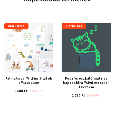
Kiárusítás
Kiárusítás
Falmatrica "Vidám állatok
Foszforeszkáló matrica
4 "110x80cm
kapcsolóra "Alvó macska"
14x17 cm
5 600 Ft
7 000 Ft
1 280 Ft
1 600 Ft
A
termék