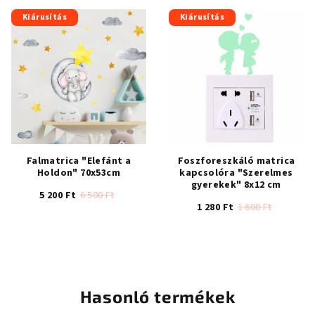
átlagos
értékelése
Kiárusítás
Kiárusítás
5-
ből
4,5
csillag.
Falmatrica "Elefánt a
Foszforeszkáló matrica
Holdon" 70x53cm
kapcsolóra "Szerelmes
gyerekek" 8x12 cm
5 200 Ft
6 500 Ft
1 280 Ft
1 600 Ft
A
termék
átlagos
értékelése
5-
ből
Hasonló termékek
4,7