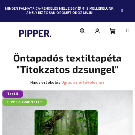
MINDEN FALMATRICA-RENDELÉS MELLÉ EGY 🎁-T IS MELLÉKELÜNK,
AMELY BIZTOSAN ÖRÖMET OKOZ MAJD!
Kosár
Keresés
Bejelentkezés
Ugrás
a
fő
Öntapadós textiltapéta
tartalomhoz
"Titokzatos dzsungel"
A
Nincs értékelés
Ugrás az értékeléshez
termék
Textil
átlagos
értékelése
PIPPER. EcoPrints™
5-
ből
0,0
csillag.