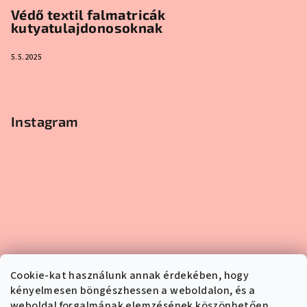
Védő textil falmatricák
kutyatulajdonosoknak
5.5.2025
Instagram
Cookie-kat használunk annak érdekében, hogy
kényelmesen böngészhessen a weboldalon, és a
weboldal forgalmának elemzésének köszönhetően