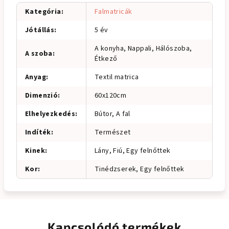
Kategória
:
Falmatricák
Jótállás
:
5 év
A konyha, Nappali, Hálószoba,
A szoba
:
Étkező
Anyag
:
Textil matrica
Dimenzió
:
60x120cm
Elhelyezkedés
:
Bútor, A fal
Indíték
:
Természet
Kinek
:
Lány, Fiú, Egy felnőttek
Kor
:
Tinédzserek, Egy felnőttek
Kapcsolódó termékek