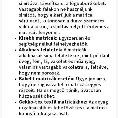
simítóval távolítsa el a légbuborékokat.
Vastagabb falakon ne használjunk
simítót, hogy elkerüljük a matrica
sérülését, különösen a durva szemcsés
vakolatokon, a simítás helyett érdemes a
matricát lenyomni.
Kisebb matricák:
Egyszerűen és
segítség nélkül felhelyezhetők.
Alkalmas felületek:
A matricák
alkalmasak sima felületekre, mint például
üveg, fém, fa, vakolat és műanyag,
valamint vastagabb vakolatra is, feltéve,
hogy nem porosak.
Bakelit matricák esetén:
Ügyeljen arra,
hogy ne ragassza fel a matricák egyes
részeit. Ha ez megtörténik, óvatosan
húzza szét őket.
Gekko-tex textil matricákhoz:
Az anyag
rugalmasabb és lehetővé teszi a matrica
könnyű felragasztását.