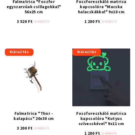
Falmatrica "Foszfor
Foszforeszkáló matrica
egyszarvúak csillagokkal"
kapcsolóra "Macska
56x25 cm
halacskákkal" 9x10 cm
3 520 Ft
4 400 Ft
1 280 Ft
1 600 Ft
A
termék
átlagos
értékelése
Kiárusítás
Kiárusítás
5-
ből
5,0
csillag.
Falmatrica "Thor -
Foszforeszkáló matrica
kalapács" 20x30 cm
kapcsolóra "Kutyus
szívecskével" 9x11 cm
3 200 Ft
4 000 Ft
1 280 Ft
1 600 Ft