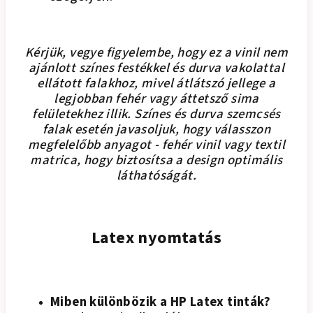
Kérjük, vegye figyelembe, hogy ez a vinil nem
ajánlott színes festékkel és durva vakolattal
ellátott falakhoz, mivel átlátszó jellege a
legjobban fehér vagy áttetsző sima
felületekhez illik. Színes és durva szemcsés
falak esetén javasoljuk, hogy válasszon
megfelelőbb anyagot - fehér vinil vagy textil
matrica, hogy biztosítsa a design optimális
láthatóságát.
Latex nyomtatás
Miben különbözik a HP Latex tinták?