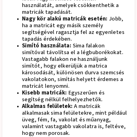
használatát, amelyek csökkenthetik a
matricák tapadását.
Nagy kör alakú matricák esetén:
Jobb,
ha a matricát egy másik személy
segítségével ragasztja fel az egyenletes
tapadás érdekében.
Simító használata:
Sima falakon
simítóval távolítsa el a légbuborékokat.
Vastagabb falakon ne használjunk
simítót, hogy elkerüljük a matrica
károsodását, különösen durva szemcsés
vakolatokon, simítás helyett érdemes a
matricát lenyomni.
Kisebb matricák:
Egyszerűen és
segítség nélkül felhelyezhetők.
Alkalmas felületek:
A matricák
alkalmasak sima felületekre, mint például
üveg, fém, fa, vakolat és műanyag,
valamint vastagabb vakolatra is, feltéve,
hogy nem porosak.