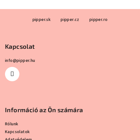
L
pipper.sk
pipper.cz
pipper.ro
á
b
l
Kapcsolat
é
c
info
@
pipper.hu
Információ az Ön számára
Rólunk
Kapcsolatok
Adatvédelem