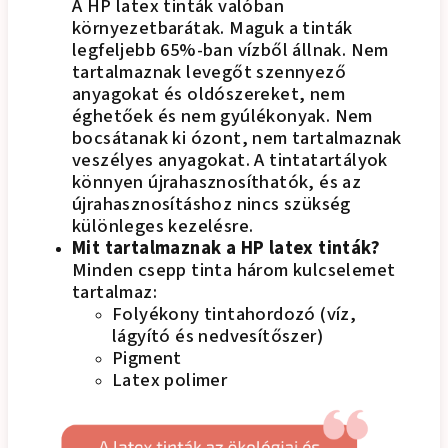
A HP latex tinták valóban
környezetbarátak. Maguk a tinták
legfeljebb 65%-ban vízből állnak. Nem
tartalmaznak levegőt szennyező
anyagokat és oldószereket, nem
éghetőek és nem gyúlékonyak. Nem
bocsátanak ki ózont, nem tartalmaznak
veszélyes anyagokat. A tintatartályok
könnyen újrahasznosíthatók, és az
újrahasznosításhoz nincs szükség
különleges kezelésre.
Mit tartalmaznak a HP latex tinták?
Minden csepp tinta három kulcselemet
tartalmaz:
Folyékony tintahordozó (víz,
lágyító és nedvesítőszer)
Pigment
Latex polimer