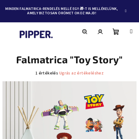
MINDEN FALMATRICA-RENDELÉS MELLÉ EGY 🎁-T IS MELLÉKELÜNK,
AMELY BIZTOSAN ÖRÖMET OKOZ MAJD!
Kosár
Keresés
Bejelentkezés
Ugrás
a
fő
Falmatrica "Toy Story"
tartalomhoz
A
1 értékelés
Ugrás az értékeléshez
termék
átlagos
értékelése
5-
ből
5,0
csillag.