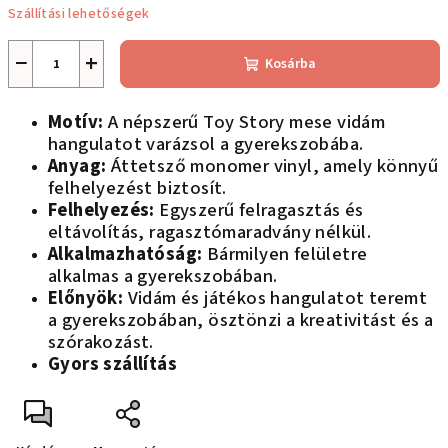
Szállítási lehetőségek
−
+
Kosárba
Motív:
A népszerű Toy Story mese vidám
hangulatot varázsol a gyerekszobába.
Anyag:
Áttetsző monomer vinyl, amely könnyű
felhelyezést biztosít.
Felhelyezés:
Egyszerű felragasztás és
eltávolítás, ragasztómaradvány nélkül.
Alkalmazhatóság:
Bármilyen felületre
alkalmas a gyerekszobában.
Előnyök:
Vidám és játékos hangulatot teremt
a gyerekszobában, ösztönzi a kreativitást és a
szórakozást.
Gyors szállítás