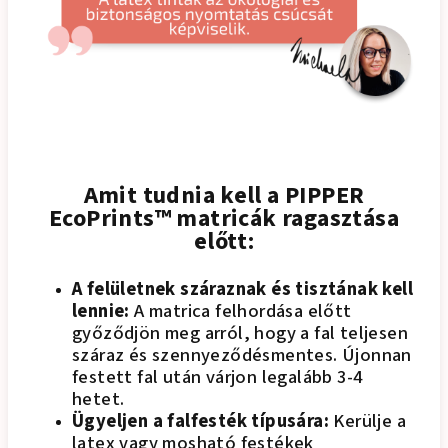
Amit tudnia kell a PIPPER
EcoPrints™ matricák ragasztása
előtt:
A felületnek száraznak és tisztának kell
lennie:
A matrica felhordása előtt
győződjön meg arról, hogy a fal teljesen
száraz és szennyeződésmentes. Újonnan
festett fal után várjon legalább 3-4
hetet.
Ügyeljen a falfesték típusára:
Kerülje a
latex vagy mosható festékek