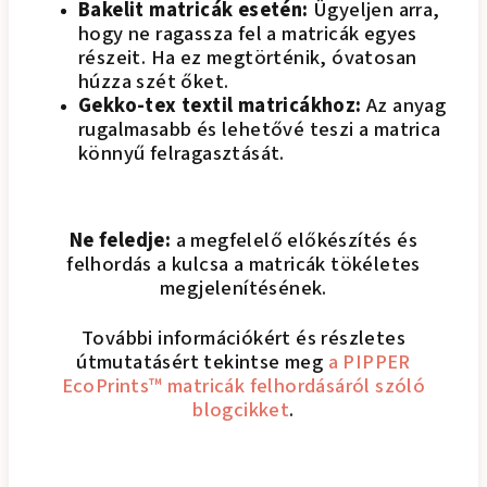
Bakelit matricák esetén:
Ügyeljen arra,
hogy ne ragassza fel a matricák egyes
részeit. Ha ez megtörténik, óvatosan
húzza szét őket.
Gekko-tex textil matricákhoz:
Az anyag
rugalmasabb és lehetővé teszi a matrica
könnyű felragasztását.
Ne feledje:
a megfelelő előkészítés és
felhordás a kulcsa a matricák tökéletes
megjelenítésének.
További információkért és részletes
útmutatásért tekintse meg
a PIPPER
EcoPrints™ matricák felhordásáról szóló
blogcikket
.