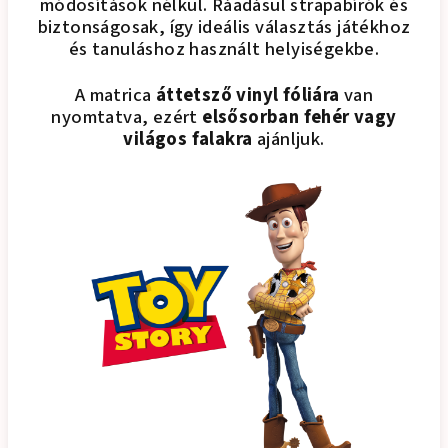
módosítások nélkül. Ráadásul strapabírók és
biztonságosak, így ideális választás játékhoz
és tanuláshoz használt helyiségekbe.
A matrica
áttetsző vinyl fóliára
van
nyomtatva, ezért
elsősorban fehér vagy
világos falakra
ajánljuk.