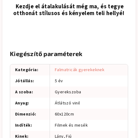
Kezdje el átalakulását még ma, és tegye
otthonát stílusos és kényelem teli hellyé!
Kiegészítő paraméterek
Kategória
:
Falmatricák gyerekeknek
Jótállás
:
5 év
A szoba
:
Gyerekszoba
Anyag
:
Átlátszó vinil
Dimenzió
:
60x120cm
Indíték
:
Filmek és mesék
Kinek
:
Lány, Fiú