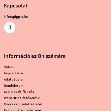
csillag.
csillag.
Kapcsolat
é
c
info
@
pipper.hu
Információ az Ön számára
Rólunk
Kapcsolatok
Adatvédelem
Rendelésem
Szállítás és fizetés
Webáruház értékelése
Gyors kapcsolatfelvétel
Felhasználási feltételek