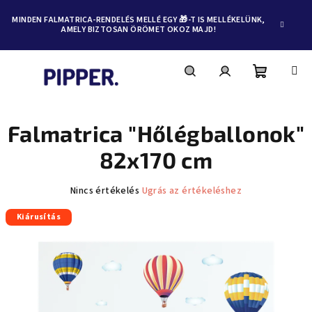
MINDEN FALMATRICA-RENDELÉS MELLÉ EGY 🎁-T IS MELLÉKELÜNK,
AMELY BIZTOSAN ÖRÖMET OKOZ MAJD!
Kosár
Keresés
Bejelentkezés
Ugrás
a
fő
Falmatrica "Hőlégballonok"
tartalomhoz
82x170 cm
A
Nincs értékelés
Ugrás az értékeléshez
termék
Kiárusítás
átlagos
értékelése
5-
ből
0,0
csillag.