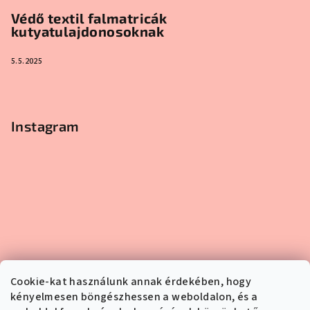
Védő textil falmatricák
kutyatulajdonosoknak
5.5.2025
Instagram
Cookie-kat használunk annak érdekében, hogy
kényelmesen böngészhessen a weboldalon, és a