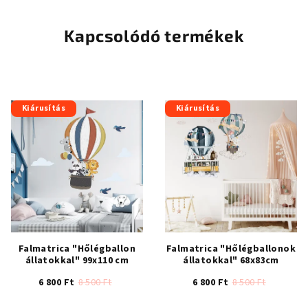
Kapcsolódó termékek
Kiárusítás
Kiárusítás
Falmatrica "Hőlégballon
Falmatrica "Hőlégballonok
állatokkal" 99x110 cm
állatokkal" 68x83cm
6 800 Ft
8 500 Ft
6 800 Ft
8 500 Ft