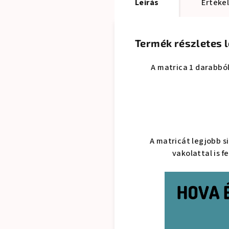
Leírás
Értékel
Termék részletes l
A matrica 1 darabból
A matricát legjobb s
vakolattal is f