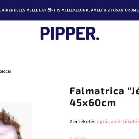
A-RENDELÉS MELLÉ EGY 🎁-T IS MELLÉKELÜNK, AMELY BIZTOSAN ÖRÖM
X60CM
Falmatrica "J
45x60cm
A
2 értékelés
Ugrás az értékelé
termék
átlagos