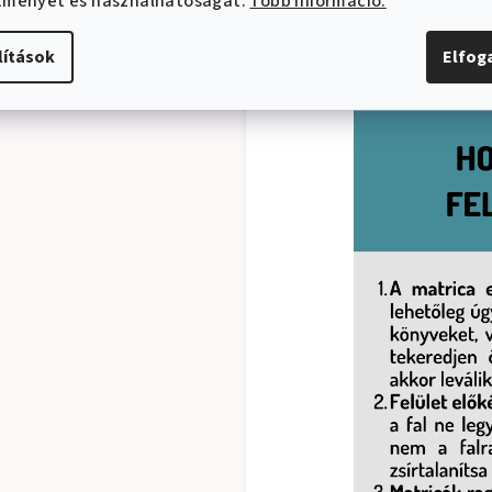
ítményét és használhatóságát.
Több információ.
lítások
Elfo