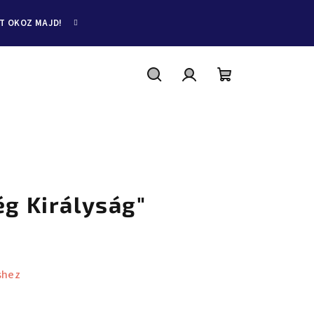
ET OKOZ MAJD!
Keresés
Bejelentkezés
Kosár
ég Királyság"
shez