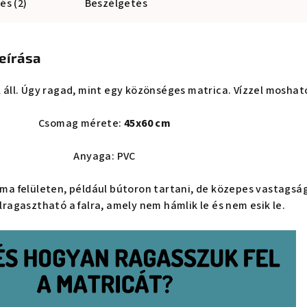
és (2)
Beszélgetés
eírása
 áll. Úgy ragad, mint egy közönséges matrica. Vízzel moshat
Csomag mérete:
45x60 cm
Anyaga: PVC
ima felületen, például bútoron tartani, de közepes vastagsá
elragasztható a falra, amely nem hámlik le és nem esik le.