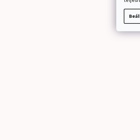
teljes
Beál