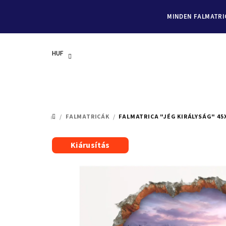
MINDEN FALMATRIC
HUF
Ugrás
a
/
FALMATRICÁK
/
FALMATRICA "JÉG KIRÁLYSÁG" 45
KEZDŐLAP
fő
tartalomhoz
Kiárusítás