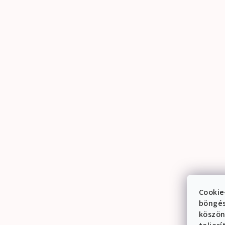
Cookie
böngés
köszön