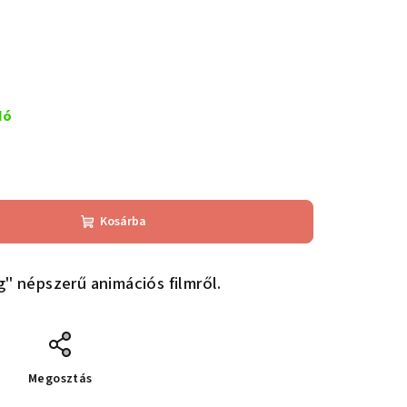
dó
Kosárba
g" népszerű animációs filmről.
Megosztás