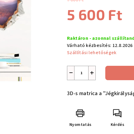
7 000 Ft
értékelése
5 600 Ft
5-
ből
5,0
Egységár:
csillag.
Raktáron - azonnal szállítan
Várható kézbesítés:
12.8.2026
Szállítási lehetőségek
−
+
3D-s matrica a "Jégkirálysá
Nyomtatás
Kérdés