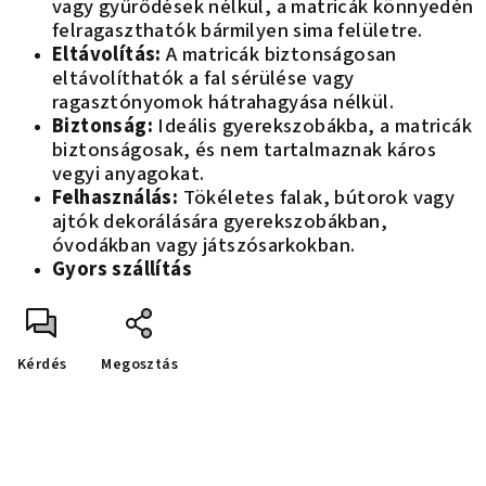
vagy gyűrődések nélkül, a matricák könnyedén
felragaszthatók bármilyen sima felületre.
Eltávolítás:
A matricák biztonságosan
eltávolíthatók a fal sérülése vagy
ragasztónyomok hátrahagyása nélkül.
Biztonság:
Ideális gyerekszobákba, a matricák
biztonságosak, és nem tartalmaznak káros
vegyi anyagokat.
Felhasználás:
Tökéletes falak, bútorok vagy
ajtók dekorálására gyerekszobákban,
óvodákban vagy játszósarkokban.
Gyors szállítás
Kérdés
Megosztás