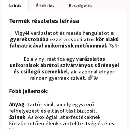
Leírás
Értékelés
Beszélgetés
Termék részletes leírása
Vigyél varázslatot és mesés hangulatot
a
gyerekszobába
ezzel a csodálatos
kör alakú
falmatricával unikornisok motívummal.
🦄✨
Ez a vinyl matrica egy
varázslatos
unikornisok ábrázol szivárványos sörénnyel
és csillogó szemekkel,
aki azonnal elnyeri
minden gyermek szívét. 🌈💫
Főbb jellemzők:
Anyag
: Tartós vinil, amely egyszerű
felhelyezést és eltávolítást biztosít.
Színek
: Az ökológiai latexfestékeknek
köszönhetően élénk színtelítettség és éles