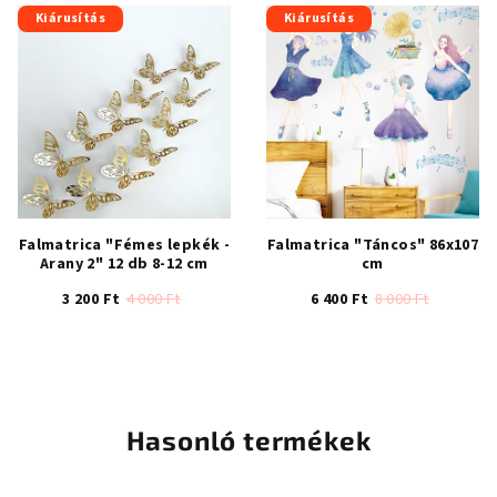
értékelése
Kiárusítás
Kiárusítás
5-
ből
5,0
csillag.
Falmatrica "Fémes lepkék -
Falmatrica "Táncos" 86x107
Arany 2" 12 db 8-12 cm
cm
3 200 Ft
4 000 Ft
6 400 Ft
8 000 Ft
Hasonló termékek