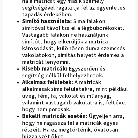
ha a matricát egy másik személy
segítségével ragasztja fel az egyenletes
tapadás érdekében.
Simító használata:
Sima falakon
simítóval távolítsa el a légbuborékokat.
Vastagabb falakon ne használjunk
simítót, hogy elkerüljük a matrica
károsodását, különösen durva szemcsés
vakolatokon, simítás helyett érdemes a
matricát lenyomni.
Kisebb matricák:
Egyszerűen és
segítség nélkül felhelyezhetők.
Alkalmas felületek:
A matricák
alkalmasak sima felületekre, mint például
üveg, fém, fa, vakolat és műanyag,
valamint vastagabb vakolatra is, feltéve,
hogy nem porosak.
Bakelit matricák esetén:
Ügyeljen arra,
hogy ne ragassza fel a matricák egyes
részeit. Ha ez megtörténik, óvatosan
húzza szét őket.