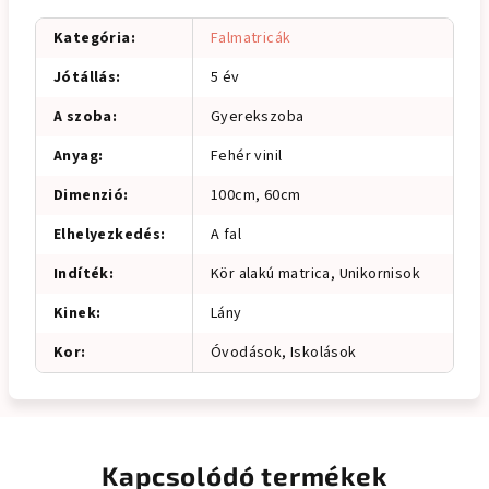
Kategória
:
Falmatricák
Jótállás
:
5 év
A szoba
:
Gyerekszoba
Anyag
:
Fehér vinil
Dimenzió
:
100cm, 60cm
Elhelyezkedés
:
A fal
Indíték
:
Kör alakú matrica, Unikornisok
Kinek
:
Lány
Kor
:
Óvodások, Iskolások
Kapcsolódó termékek