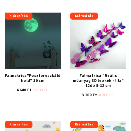
Kiárusítás
Kiárusítás
Falmatrica"Foszforeszkáló
Falmatrica "Reális
hold" 30 cm
műanyag 3D lepkék - lila"
12db 5-12 cm
4 640 Ft
5 800 Ft
3 200 Ft
4 000 Ft
A
A
termék
termék
átlagos
átlagos
értékelése
értékelése
5-
Kiárusítás
Kiárusítás
5-
ből