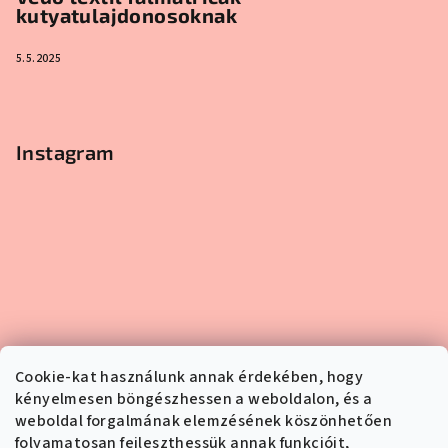
kutyatulajdonosoknak
5.5.2025
Instagram
Cookie-kat használunk annak érdekében, hogy
kényelmesen böngészhessen a weboldalon, és a
weboldal forgalmának elemzésének köszönhetően
folyamatosan fejleszthessük annak funkcióit,