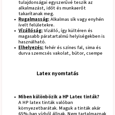
tulajdonságai egyszerűvé teszik az
alkalmazást, időt és munkaerőt
takarítanak meg.
Rugalmasság:
Alkalmas sík vagy enyhén
ívelt felületekre.
Vízállóság:
Vízálló, így kültéren és
magasabb páratartalmú helyiségekben is
használható.
Elhelyezés:
fehér és színes fal, sima és
durva szemcsés vakolat, bútor, csempe
Latex nyomtatás
Miben különbözik a HP Latex tinták?
A HP latex tinták valóban
környezetbarátak. Maguk a tinták akár
65%-ban vízből állnak. Nem tartalmaznak