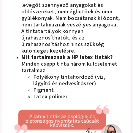
levegőt szennyező anyagokat és
oldószereket, nem éghetőek és nem
gyúlékonyak. Nem bocsátanak ki ózont,
nem tartalmaznak veszélyes anyagokat.
A tintatartályok könnyen
újrahasznosíthatók, és az
újrahasznosításhoz nincs szükség
különleges kezelésre.
Mit tartalmaznak a HP latex tinták?
Minden csepp tinta három kulcselemet
tartalmaz:
Folyékony tintahordozó (víz,
lágyító és nedvesítőszer)
Pigment
Latex polimer