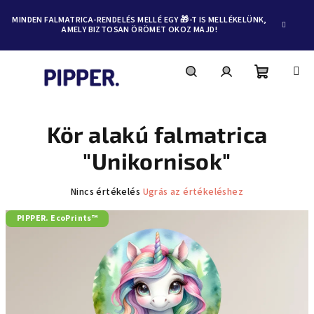
MINDEN FALMATRICA-RENDELÉS MELLÉ EGY 🎁-T IS MELLÉKELÜNK,
AMELY BIZTOSAN ÖRÖMET OKOZ MAJD!
Kosár
Keresés
Bejelentkezés
Ugrás
a
fő
Kör alakú falmatrica
tartalomhoz
"Unikornisok"
A
Nincs értékelés
Ugrás az értékeléshez
termék
PIPPER. EcoPrints™
átlagos
értékelése
5-
ből
0,0
csillag.