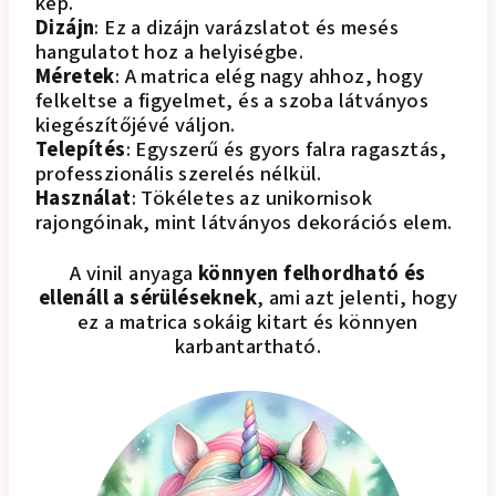
kép.
Dizájn
: Ez a dizájn varázslatot és mesés
hangulatot hoz a helyiségbe.
Méretek
: A matrica elég nagy ahhoz, hogy
felkeltse a figyelmet, és a szoba látványos
kiegészítőjévé váljon.
Telepítés
: Egyszerű és gyors falra ragasztás,
professzionális szerelés nélkül.
Használat
: Tökéletes az unikornisok
rajongóinak, mint látványos dekorációs elem.
A vinil anyaga
könnyen felhordható és
ellenáll a sérüléseknek
, ami azt jelenti, hogy
ez a matrica sokáig kitart és könnyen
karbantartható.