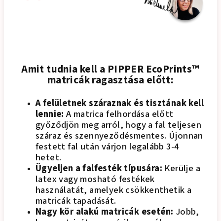
Amit tudnia kell a PIPPER EcoPrints™
matricák ragasztása előtt:
A felületnek száraznak és tisztának kell
lennie:
A matrica felhordása előtt
győződjön meg arról, hogy a fal teljesen
száraz és szennyeződésmentes. Újonnan
festett fal után várjon legalább 3-4
hetet.
Ügyeljen a falfesték típusára:
Kerülje a
latex vagy mosható festékek
használatát, amelyek csökkenthetik a
matricák tapadását.
Nagy kör alakú matricák esetén:
Jobb,