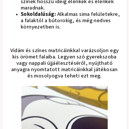
színek hosszú ideig élénkek és élénkek
maradnak.
Sokoldalúság:
Alkalmas sima felületekre,
a falaktól a bútorokig, és még nedves
környezetben is.
Vidám és színes matricáinkkal varázsoljon egy
kis örömet falaiba. Legyen szó gyerekszoba
vagy nappali újjáélesztéséről, nyújtható
anyagra nyomtatott matricáinkkal játékosan
és mosolyogva teheti ezt meg.