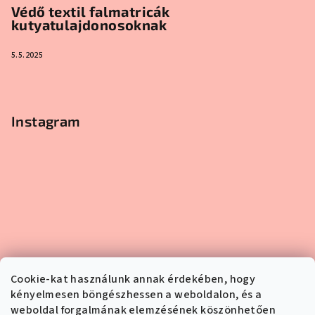
Védő textil falmatricák
kutyatulajdonosoknak
5.5.2025
Instagram
Cookie-kat használunk annak érdekében, hogy
kényelmesen böngészhessen a weboldalon, és a
weboldal forgalmának elemzésének köszönhetően