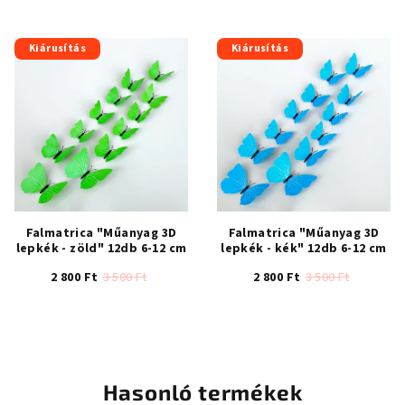
termék
termék
átlagos
átlagos
értékelése
értékelése
Kiárusítás
Kiárusítás
5-
5-
ből
ből
4,7
4,3
csillag.
csillag.
Falmatrica "Műanyag 3D
Falmatrica "Műanyag 3D
lepkék - zöld" 12db 6-12 cm
lepkék - kék" 12db 6-12 cm
2 800 Ft
3 500 Ft
2 800 Ft
3 500 Ft
Hasonló termékek