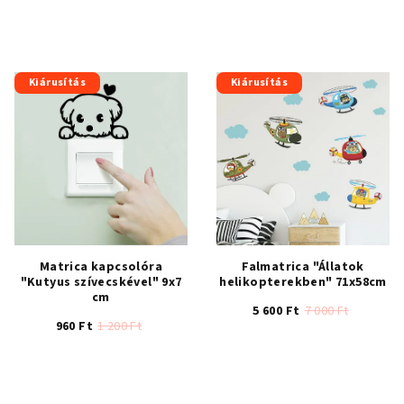
Kiárusítás
Kiárusítás
Matrica kapcsolóra
Falmatrica "Állatok
"Kutyus szívecskével" 9x7
helikopterekben" 71x58cm
cm
5 600 Ft
7 000 Ft
960 Ft
1 200 Ft
A
A
termék
termék
átlagos
átlagos
értékelése