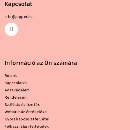
Kapcsolat
é
c
info
@
pipper.hu
Információ az Ön számára
Rólunk
Kapcsolatok
Adatvédelem
Rendelésem
Szállítás és fizetés
Webáruház értékelése
Gyors kapcsolatfelvétel
Felhasználási feltételek