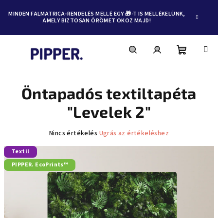
MINDEN FALMATRICA-RENDELÉS MELLÉ EGY 🎁-T IS MELLÉKELÜNK,
AMELY BIZTOSAN ÖRÖMET OKOZ MAJD!
Kosár
Keresés
Bejelentkezés
Ugrás
a
fő
Öntapadós textiltapéta
tartalomhoz
"Levelek 2"
A
Nincs értékelés
Ugrás az értékeléshez
termék
Textil
átlagos
értékelése
PIPPER. EcoPrints™
5-
ből
0,0
csillag.