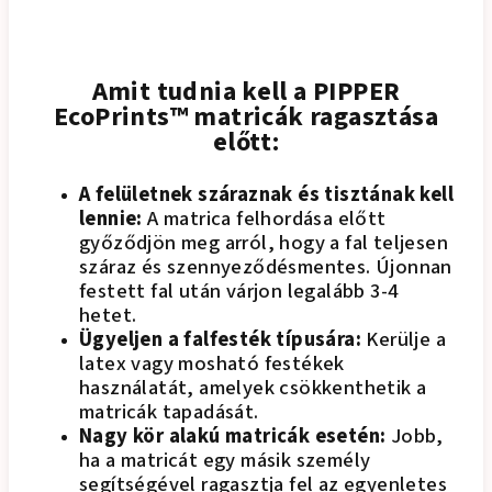
Amit tudnia kell a PIPPER
EcoPrints™ matricák ragasztása
előtt:
A felületnek száraznak és tisztának kell
lennie:
A matrica felhordása előtt
győződjön meg arról, hogy a fal teljesen
száraz és szennyeződésmentes. Újonnan
festett fal után várjon legalább 3-4
hetet.
Ügyeljen a falfesték típusára:
Kerülje a
latex vagy mosható festékek
használatát, amelyek csökkenthetik a
matricák tapadását.
Nagy kör alakú matricák esetén:
Jobb,
ha a matricát egy másik személy
segítségével ragasztja fel az egyenletes