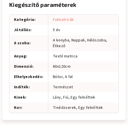
Kiegészítő paraméterek
Kategória
:
Falmatricák
Jótállás
:
5 év
A konyha, Nappali, Hálószoba,
A szoba
:
Étkező
Anyag
:
Textil matrica
Dimenzió
:
60x120cm
Elhelyezkedés
:
Bútor, A fal
Indíték
:
Természet
Kinek
:
Lány, Fiú, Egy felnőttek
Kor
:
Tinédzserek, Egy felnőttek