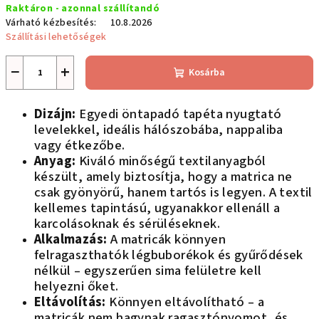
Raktáron - azonnal szállítandó
Várható kézbesítés:
10.8.2026
Szállítási lehetőségek
−
+
Kosárba
Dizájn:
Egyedi öntapadó tapéta nyugtató
levelekkel, ideális hálószobába, nappaliba
vagy étkezőbe.
Anyag:
Kiváló minőségű textilanyagból
készült, amely biztosítja, hogy a matrica ne
csak gyönyörű, hanem tartós is legyen. A textil
kellemes tapintású, ugyanakkor ellenáll a
karcolásoknak és sérüléseknek.
Alkalmazás:
A matricák könnyen
felragaszthatók légbuborékok és gyűrődések
nélkül – egyszerűen sima felületre kell
helyezni őket.
Eltávolítás:
Könnyen eltávolítható – a
matricák nem hagynak ragasztónyomot, és