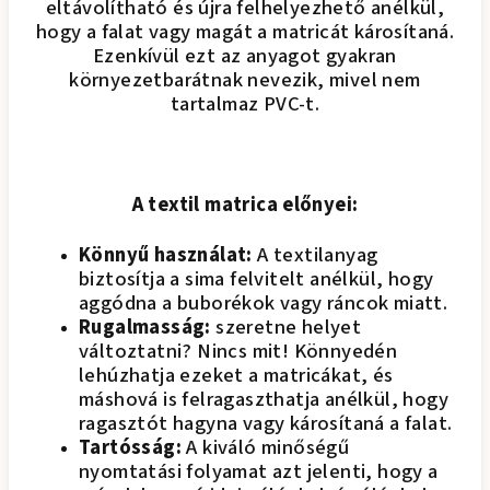
eltávolítható és újra felhelyezhető anélkül,
hogy a falat vagy magát a matricát károsítaná.
Ezenkívül ezt az anyagot gyakran
környezetbarátnak nevezik, mivel nem
tartalmaz PVC-t.
A textil matrica előnyei:
Könnyű használat:
A textilanyag
biztosítja a sima felvitelt anélkül, hogy
aggódna a buborékok vagy ráncok miatt.
Rugalmasság:
szeretne helyet
változtatni? Nincs mit! Könnyedén
lehúzhatja ezeket a matricákat, és
máshová is felragaszthatja anélkül, hogy
ragasztót hagyna vagy károsítaná a falat.
Tartósság:
A kiváló minőségű
nyomtatási folyamat azt jelenti, hogy a