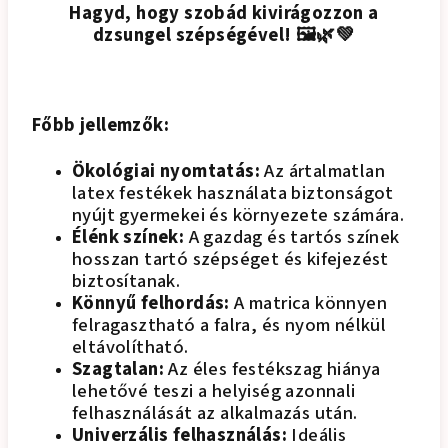
Hagyd, hogy szobád kivirágozzon a
dzsungel szépségével! 🖼️🌿💚
Főbb jellemzők:
Ökológiai nyomtatás:
Az ártalmatlan
latex festékek használata biztonságot
nyújt gyermekei és környezete számára.
Élénk színek:
A gazdag és tartós színek
hosszan tartó szépséget és kifejezést
biztosítanak.
Könnyű felhordás:
A matrica könnyen
felragasztható a falra, és nyom nélkül
eltávolítható.
Szagtalan:
Az éles festékszag hiánya
lehetővé teszi a helyiség azonnali
felhasználását az alkalmazás után.
Univerzális felhasználás:
Ideális