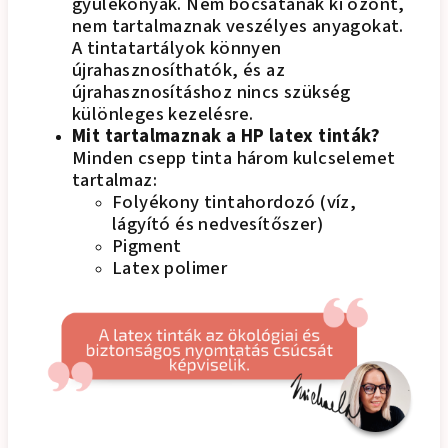
gyúlékonyak. Nem bocsátanak ki ózont,
nem tartalmaznak veszélyes anyagokat.
A tintatartályok könnyen
újrahasznosíthatók, és az
újrahasznosításhoz nincs szükség
különleges kezelésre.
Mit tartalmaznak a HP latex tinták?
Minden csepp tinta három kulcselemet
tartalmaz:
Folyékony tintahordozó (víz,
lágyító és nedvesítőszer)
Pigment
Latex polimer