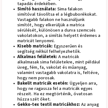
tapadás érdekében.
Simító használata:
Sima falakon
simítóval távolítsa el a légbuborékokat.
Vastagabb falakon ne használjunk
simítót, hogy elkerüljük a matrica
sérülését, különösen a durva szemcsés
vakolatokon, a simítás helyett érdemes a
matricát lenyomni.
Kisebb matricák:
Egyszerűen és
segítség nélkül felhelyezhetők.
Alkalmas felületek:
A matricák
alkalmasak sima felületekre, mint például
üveg, fém, fa, vakolat és műanyag,
valamint vastagabb vakolatra is, feltéve,
hogy nem porosak.
Bakelit matricák esetén:
Ügyeljen arra,
hogy ne ragassza fel a matricák egyes
részeit. Ha ez megtörténik, óvatosan
húzza szét őket.
Gekko-tex textil matricákhoz:
Az anyag