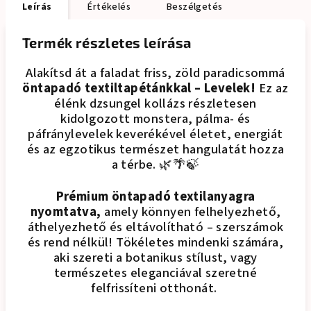
Leírás
Értékelés
Beszélgetés
Termék részletes leírása
Alakítsd át a faladat friss, zöld paradicsommá
öntapadó textiltapétánkkal – Levelek!
Ez az
élénk dzsungel kollázs részletesen
kidolgozott monstera, pálma- és
páfránylevelek keverékével életet, energiát
és az egzotikus természet hangulatát hozza
a térbe. 🌿🌴🍃
Prémium öntapadó textilanyagra
nyomtatva,
amely könnyen felhelyezhető,
áthelyezhető és eltávolítható – szerszámok
és rend nélkül! Tökéletes mindenki számára,
aki szereti a botanikus stílust, vagy
természetes eleganciával szeretné
felfrissíteni otthonát.